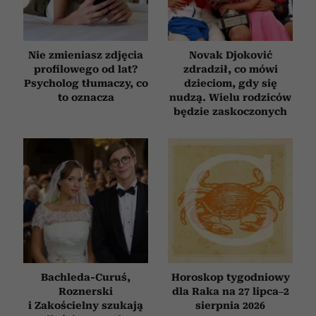
otrzymanymi od Ciebie lub uzyskanymi podczas
korzystania z ich usług.
Nie zmieniasz zdjęcia
Novak Djoković
profilowego od lat?
zdradził, co mówi
Psycholog tłumaczy, co
dzieciom, gdy się
to oznacza
nudzą. Wielu rodziców
będzie zaskoczonych
Bachleda-Curuś,
Horoskop tygodniowy
Roznerski
dla Raka na 27 lipca–2
i Zakościelny szukają
sierpnia 2026