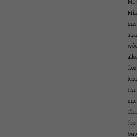
Mój
Min
mie
str
wód
alk
doz
leż
ten
mie
Cho
(bo
but