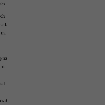
ało.
ych
ład:
 na
ę na
rnie
iaf
e
awił