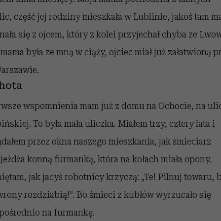
lic, część jej rodziny mieszkała w Lublinie, jakoś tam 
nała się z ojcem, który z kolei przyjechał chyba ze Lwo
 mama była ze mną w ciąży, ojciec miał już załatwioną p
arszawie.
hota
rwsze wspomnienia mam już z domu na Ochocie, na uli
ińskiej. To była mała uliczka. Miałem trzy, cztery lata i
ądałem przez okna naszego mieszkania, jak śmieciarz
jeżdża konną furmanką, która na kołach miała opony.
iętam, jak jacyś robotnicy krzyczą: „Te! Pilnuj towaru, b
wrony rozdziabią!”. Bo śmieci z kubłów wyrzucało się
pośrednio na furmankę.