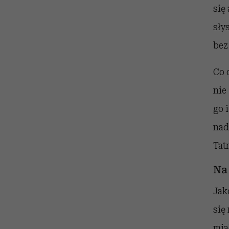
się
sły
bez
Co 
nie
go 
nad
Tat
Na
Jak
się
mia