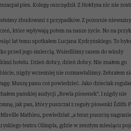
ozszarpał pies. Kolegę oszczędził. Z Hołdysa nic nie zost
esteśmy zbudowani z przypadków. Z pozornie nieważn
rzeń, które wpływają potem na nasze życie. No na przyk
esięć lat temu spotkałem Lucjana Kydryńskiego. To było
tko przed jego śmiercią. Wsiedliśmy razem do windy
akimś hotelu. Dzień dobry, dzień dobry. Nie znałem go
biście, nigdy wcześniej nie rozmawialiśmy. Zebrałem si
agę: Muszę panu coś powiedzieć. Jako dzieciak regula
chałem pańskiej audycji „Rewia piosenek”. I nigdy nie
omnę, jak pan, który puszczał z reguły piosenki Édith P
 Mireille Mathieu, powiedział: „a teraz puszczę nagrani
aryskiego teatru Olimpia, gdzie w zeszłym miesiącu poj