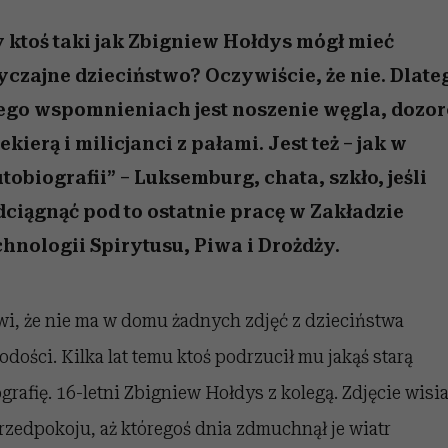
/27
 5,
zupełny brak ogłady
wśród najchętniej
Miller s. 5, odc. 6]
artystkę
girls”
pierwszy zwiast
oglądanych na Netflixie
 ktoś taki jak Zbigniew Hołdys mógł mieć
czajne dzieciństwo? Oczywiście, że nie. Dlate
ego wspomnieniach jest noszenie węgla, dozo
iekierą i milicjanci z pałami. Jest też – jak w
tobiografii” – Luksemburg, chata, szkło, jeśli
ciągnąć pod to ostatnie pracę w Zakładzie
hnologii Spirytusu, Piwa i Drożdży.
i, że nie ma w domu żadnych zdjęć z dzieciństwa
łodości. Kilka lat temu ktoś podrzucił mu jakąś starą
ografię. 16-letni Zbigniew Hołdys z kolegą. Zdjęcie wisi
rzedpokoju, aż któregoś dnia zdmuchnął je wiatr