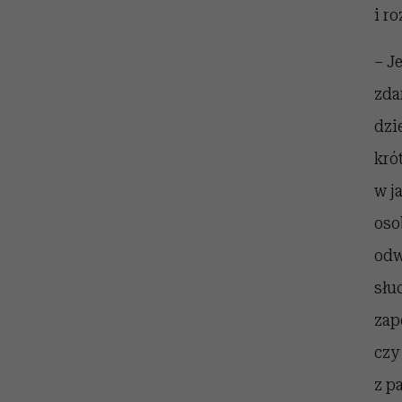
i r
– J
zda
dzi
kró
w j
oso
odw
słu
zap
czy
z p