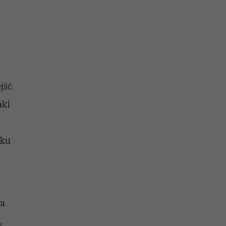
jść
aki
dku
ła
,