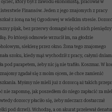
 ojciec, który był z zawodu ekonomistą, pracował w
isterstwie Finansów. Jeden z jego znajomych z pracy
szkał z żoną na tej Ogrodowej w wielkim stresie. Dozorc
aszny pijak, bez przerwy domagał się od nich pieniędzy
kę. Po którejś odmowie wrzucił im, na głodzie
oholowym, siekierę przez okno. Żona tego znajomego
nała szoku, kiedy mąż wychodził z pracy, całymi dniam
ała pod parapetem, żeby nic ją nie trafiło. Koszmar. W k
 znajomy zgadał się z moim ojcem, że chce zamienić
szkania. Myśmy nie mieli już z dozorcą aż takich przep
ć nie zapomnę, jak poszedłem do niego zapłacić za mle
 wtedy dozorcy płaciło się, żeby mleczarz dostarczał
elki pod drzwi). Wchodzę, a on akurat przelewał denatu