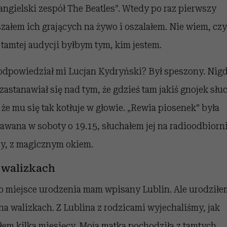
 angielski zespół The Beatles”. Wtedy po raz pierwszy
szałem ich grających na żywo i oszalałem. Nie wiem, czy
 tamtej audycji byłbym tym, kim jestem.
odpowiedział mi Lucjan Kydryński? Był speszony. Nig
 zastanawiał się nad tym, że gdzieś tam jakiś gnojek słu
i że mu się tak kotłuje w głowie. „Rewia piosenek” była
awana w soboty o 19.15, słuchałem jej na radioodbiorn
ry, z magicznym okiem.
 walizkach
o miejsce urodzenia mam wpisany Lublin. Ale urodziłe
 na walizkach. Z Lublina z rodzicami wyjechaliśmy, jak
łem kilka miesięcy. Moja matka pochodziła z tamtych