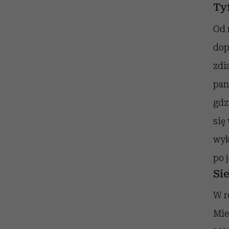
Ty
Od 
dop
zdi
pan
gdz
się
wyk
po 
Si
W r
Mie