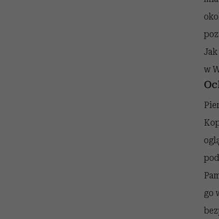
oko
poz
Jak
w W
Oc
Pie
Kop
ogl
pod
Pam
go 
bez