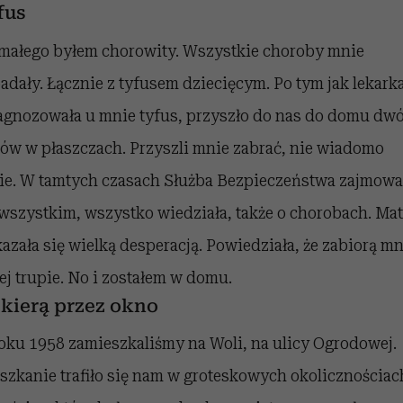
fus
małego byłem chorowity. Wszystkie choroby mnie
adały. Łącznie z tyfusem dziecięcym. Po tym jak lekark
agnozowała u mnie tyfus, przyszło do nas do domu dw
ów w płaszczach. Przyszli mnie zabrać, nie wiadomo
ie. W tamtych czasach Służba Bezpieczeństwa zajmowa
 wszystkim, wszystko wiedziała, także o chorobach. Ma
azała się wielką desperacją. Powiedziała, że zabiorą mn
jej trupie. No i zostałem w domu.
ekierą przez okno
oku 1958 zamieszkaliśmy na Woli, na ulicy Ogrodowej.
szkanie trafiło się nam w groteskowych okolicznościac