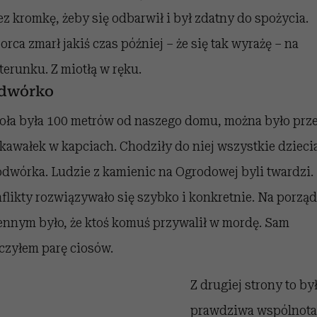
ez kromkę, żeby się odbarwił i był zdatny do spożycia.
orca zmarł jakiś czas później – że się tak wyrażę – na
terunku. Z miotłą w ręku.
dwórko
oła była 100 metrów od naszego domu, można było prze
 kawałek w kapciach. Chodziły do niej wszystkie dzieci
odwórka. Ludzie z kamienic na Ogrodowej byli twardzi.
flikty rozwiązywało się szybko i konkretnie. Na porzą
ennym było, że ktoś komuś przywalił w mordę. Sam
iczyłem parę ciosów.
Z drugiej strony to by
prawdziwa wspólnota