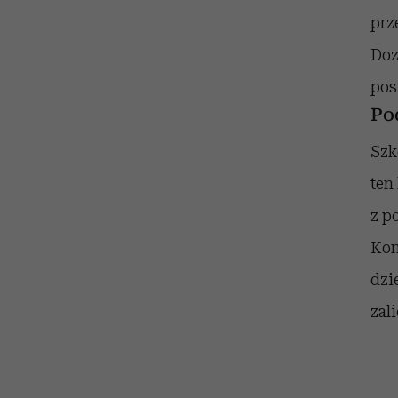
prz
Doz
pos
Po
Szk
ten
z p
Kon
dzi
zal