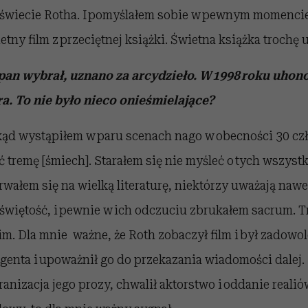
 świecie Rotha. I pomyślałem sobie w pewnym momencie,
etny film z przeciętnej książki. Świetna książka trochę 
 pan wybrał, uznano za arcydzieło. W 1998 roku uhon
a. To nie było nieco onieśmielające?
dkąd wystąpiłem w paru scenach nago w obecności 30 cz
 tremę [śmiech]. Starałem się nie myśleć o tych wszyst
wałem się na wielką literaturę, niektórzy uważają nawet
świętość, i pewnie w ich odczuciu zbrukałem sacrum. T
. Dla mnie ważne, że Roth zobaczył film i był zadowol
genta i upoważnił go do przekazania wiadomości dalej. N
anizacja jego prozy, chwalił aktorstwo i oddanie realiów