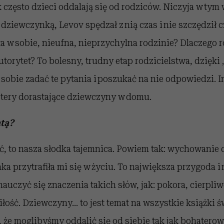
k często dzieci oddalają się od rodziców. Niczyja w tym
 dziewczynką, Levov spędzał z nią czas i nie szczędził c
ta w sobie, nieufna, nieprzychylna rodzinie? Dlaczego
torytet? To bolesny, trudny etap rodzicielstwa, dzięki
sobie zadać te pytania i poszukać na nie odpowiedzi. I
ztery dorastające dziewczyny w domu.
atą?
, to nasza słodka tajemnica. Powiem tak: wychowanie d
aka przytrafiła mi się w życiu. To największa przygoda i
nauczyć się znaczenia takich słów, jak: pokora, cierpliw
ść. Dziewczyny... to jest temat na wszystkie książki świ
że moglibyśmy oddalić się od siebie tak jak bohaterowie