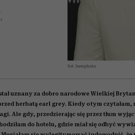
edź
 5,
przekraczają swoje granice
Wiemy, gdzie go kupić
Miller s. 5, odc. 6]
sezon jesień–zima 2
zaskakujący fawo
w seksie?
W
18
fot. bewphoto
ostał uznany za dobro narodowe Wielkiej Brytan
przed herbatą earl grey. Kiedy o tym czytałam,
i. Ale gdy, przedzierając się przez tłum wyją
hodziłam do hotelu, gdzie miał się odbyć wywia
. Musiałam się wylegitymować i udowodnić, że 