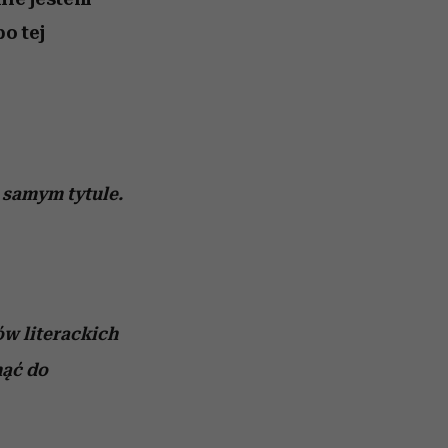
o tej
 samym tytule.
ów literackich
nąć do