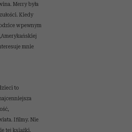
 wina. Merry była
zułości. Kiedy
 rodzice w pewnym
 „Amerykańskiej
nteresuje mnie
zieci to
 najcenniejsza
ość,
ata. I filmy. Nie
 tej książki.