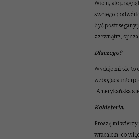
Wiem, ale pragnął
swojego podwórka
być postrzegany j
z zewnątrz, spoza
Dlaczego?
Wydaje mi się to 
wzbogaca interpre
„Amerykańska sie
Kokieteria.
Proszę mi wierzyć
wracałem, co więc