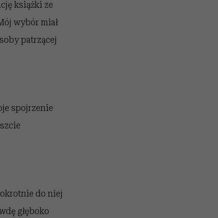
ję książki ze
Mój wybór miał
soby patrzącej
oje spojrzenie
eszcie
okrotnie do niej
rawdę głęboko