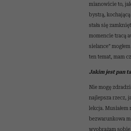
mianowicie to, ja
bystrą, kochającą
stała się zamknię
momencie tracą au
sielance” mogłem 
ten temat, mam c
Jakim jest pan t
Nie mogę zdradzić
najlepsza rzecz, j
lekcja. Musiałem 
bezwarunkowa miło
wyobrażam sobie, 