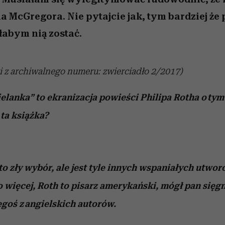
 McGregora. Nie pytajcie jak, tym bardziej że p
łabym nią zostać.
 z archiwalnego numeru: zwierciadło 2/2017)
lanka” to ekranizacja powieści Philipa Rotha o tym
ta książka?
 to zły wybór, ale jest tyle innych wspaniałych utwor
 więcej, Roth to pisarz amerykański, mógł pan sięg
goś z angielskich autorów.