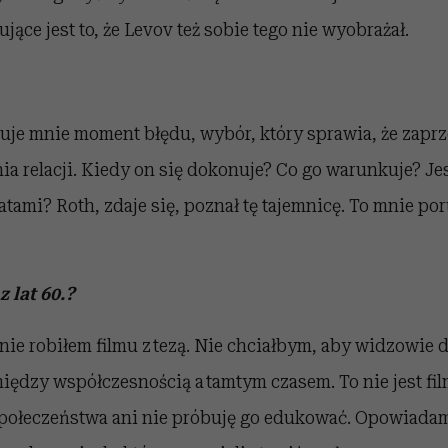
jące jest to, że Levov też sobie tego nie wyobrażał.
suje mnie moment błędu, wybór, który sprawia, że zapr
ia relacji. Kiedy on się dokonuje? Co go warunkuje? Je
latami? Roth, zdaje się, poznał tę tajemnicę. To mnie po
 lat 60.?
e nie robiłem filmu z tezą. Nie chciałbym, aby widzowie 
dzy współczesnością a tamtym czasem. To nie jest film
połeczeństwa ani nie próbuję go edukować. Opowiada