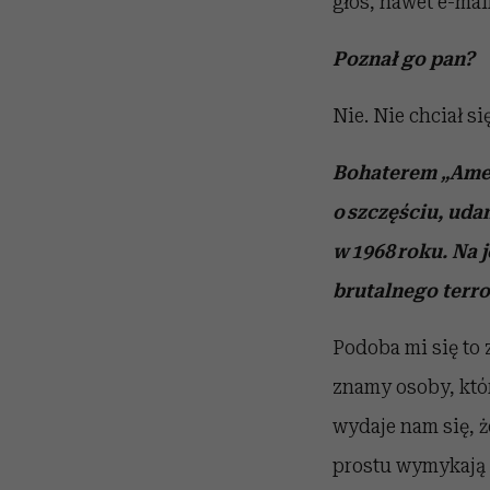
głos, nawet e-mai
Poznał go pan?
Nie. Nie chciał si
Bohaterem „Amer
o szczęściu, uda
w 1968 roku. Na 
brutalnego terr
Podoba mi się to z
znamy osoby, któr
wydaje nam się, ż
prostu wymykają s