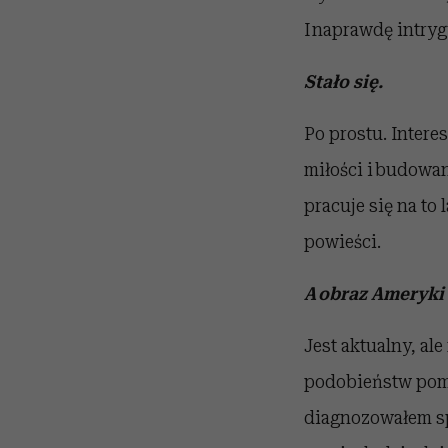
I naprawdę intrygu
Stało się.
Po prostu. Intere
miłości i budowan
pracuje się na to 
powieści.
A obraz Ameryki z
Jest aktualny, al
podobieństw pomię
diagnozowałem s