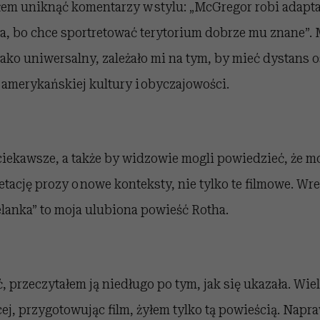
em uniknąć komentarzy w stylu: „McGregor robi adaptac
, bo chce sportretować terytorium dobrze mu znane”. 
ako uniwersalny, zależało mi na tym, by mieć dystans o
 amerykańskiej kultury i obyczajowości.
ciekawsze, a także by widzowie mogli powiedzieć, że m
tację prozy o nowe konteksty, nie tylko te filmowe. Wr
lanka” to moja ulubiona powieść Rotha.
, przeczytałem ją niedługo po tym, jak się ukazała. Wiel
ej, przygotowując film, żyłem tylko tą powieścią. Nap