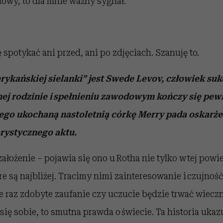
lowy, to dla mnie ważny sygnał.
ę spotykać ani przed, ani po zdjęciach. Szanuję to.
ykańskiej sielanki” jest Swede Levov, człowiek suk
nej rodzinie i spełnieniu zawodowym kończy się pew
jego ukochaną nastoletnią córkę Merry pada oskarże
orystycznego aktu.
ałożenie – pojawia się ono u Rotha nie tylko w tej powie
e są najbliżej. Tracimy nimi zainteresowanie i czujnoś
e raz zdobyte zaufanie czy uczucie będzie trwać wieczn
ię sobie, to smutna prawda o świecie. Ta historia ukazu