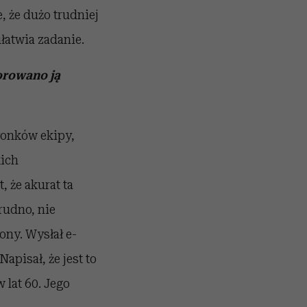
 że dużo trudniej
ułatwia zadanie.
orowano ją
łonków ekipy,
kich
, że akurat ta
rudno, nie
ony. Wysłał e-
apisał, że jest to
 lat 60. Jego