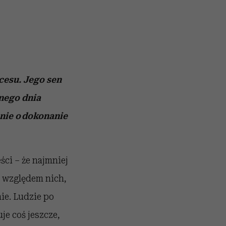
cesu. Jego sen
nego dnia
nie o dokonanie
ści – że najmniej
ć względem nich,
ie. Ludzie po
je coś jeszcze,