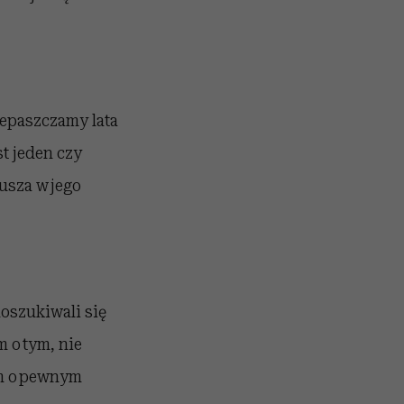
zepaszczamy lata
st jeden czy
rusza w jego
doszukiwali się
 o tym, nie
m o pewnym