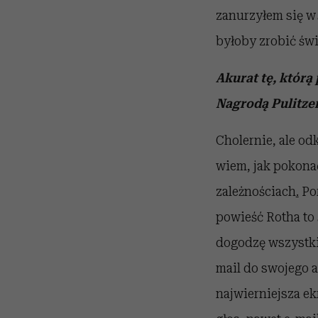
zanurzyłem się w
byłoby zrobić świ
Akurat tę, którą
Nagrodą Pulitzer
Cholernie, ale o
wiem, jak pokonać
zależnościach
.
Por
powieść Rotha to 
dogodzę wszystkim
mail do swojego a
najwierniejsza ekr