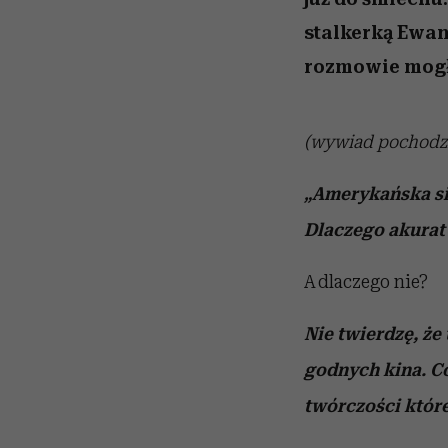
stalkerką Ewana
rozmowie mog
(wywiad pochodzi
„Amerykańska sie
Dlaczego akurat 
A dlaczego nie?
Nie twierdzę, że
godnych kina. Co
twórczości które