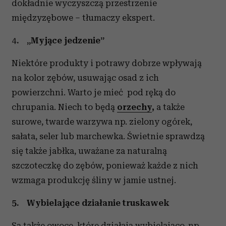
dokładnie wyczyszczą przestrzenie
międzyzębowe – tłumaczy ekspert.
4
.
„Myjące jedzenie”
Niektóre produkty i potrawy dobrze wpływają
na kolor zębów, usuwając osad z ich
powierzchni. Warto je mieć pod ręką do
chrupania. Niech to będą
orzechy
,
a także
surowe, twarde warzywa np. zielony ogórek,
sałata, seler lub marchewka. Świetnie sprawdzą
się także jabłka, uważane za naturalną
szczoteczkę do zębów, ponieważ każde z nich
wzmaga produkcję śliny w jamie ustnej.
5.
Wybielające działanie truskawek
Są także owoce, które działają wybielająco, np.