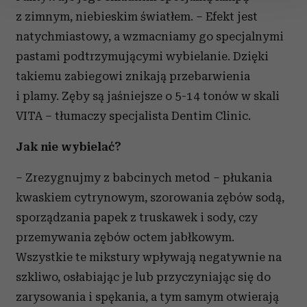
z zimnym, niebieskim światłem. – Efekt jest
Wykorzystujemy pliki cookie do spersonalizowania treści
natychmiastowy, a wzmacniamy go specjalnymi
i reklam, aby oferować funkcje społecznościowe i
pastami podtrzymującymi wybielanie. Dzięki
analizować ruch w naszej witrynie. Informacje o tym, jak
takiemu zabiegowi znikają przebarwienia
korzystasz z naszej witryny, udostępniamy partnerom
społecznościowym, reklamowym i analitycznym.
i plamy. Zęby są jaśniejsze o 5-14 tonów w skali
Partnerzy mogą połączyć te informacje z innymi danymi
VITA – tłumaczy specjalista Dentim Clinic.
otrzymanymi od Ciebie lub uzyskanymi podczas
korzystania z ich usług.
Jak nie wybielać?
– Zrezygnujmy z babcinych metod – płukania
kwaskiem cytrynowym, szorowania zębów sodą,
sporządzania papek z truskawek i sody, czy
przemywania zębów octem jabłkowym.
Wszystkie te mikstury wpływają negatywnie na
szkliwo, osłabiając je lub przyczyniając się do
zarysowania i spękania, a tym samym otwierają