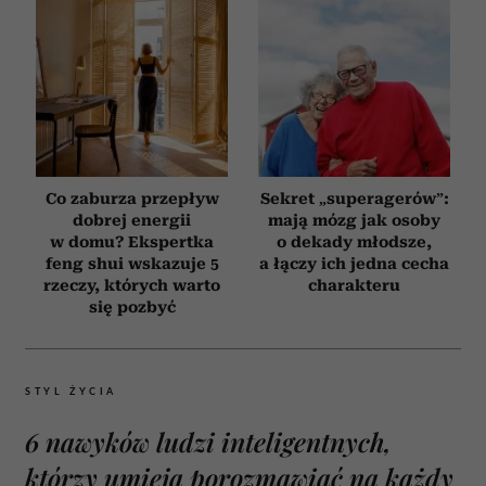
Co zaburza przepływ
Sekret „superagerów”:
dobrej energii
mają mózg jak osoby
w domu? Ekspertka
o dekady młodsze,
feng shui wskazuje 5
a łączy ich jedna cecha
rzeczy, których warto
charakteru
się pozbyć
STYL ŻYCIA
6 nawyków ludzi inteligentnych,
którzy umieją porozmawiać na każdy