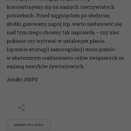
koncentrujemy się na naszych rzeczywistych
Wykorzystujemy pliki cookie do spersonalizowania treści
potrzebach. Przed sięgnięciem po słodycze,
i reklam, aby oferować funkcje społecznościowe i
analizować ruch w naszej witrynie. Informacje o tym, jak
słodki gazowany napój itp. warto zastanowić się
korzystasz z naszej witryny, udostępniamy partnerom
nad tym czego chcemy tak naprawdę – czy ulec
społecznościowym, reklamowym i analitycznym.
pokusie czy wytrwać w ustalonym planie.
Partnerzy mogą połączyć te informacje z innymi danymi
Łączenie strategii samoregulacji może pomóc
otrzymanymi od Ciebie lub uzyskanymi podczas
w skutecznym realizowaniu celów związanych ze
korzystania z ich usług.
zmianą nawyków żywieniowych.
źródło: SWPS
ZDROWY STYL ŻYCIA