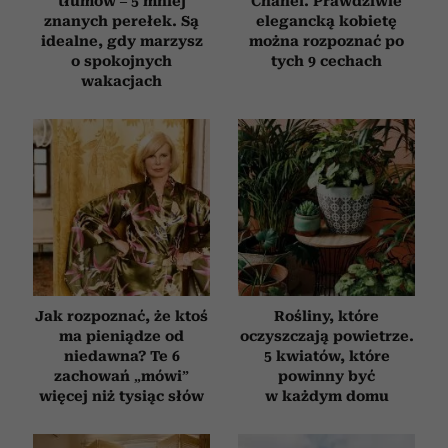
tłumów – 5 mniej
Chanel. Prawdziwie
znanych perełek. Są
elegancką kobietę
idealne, gdy marzysz
można rozpoznać po
o spokojnych
tych 9 cechach
wakacjach
Jak rozpoznać, że ktoś
Rośliny, które
ma pieniądze od
oczyszczają powietrze.
niedawna? Te 6
5 kwiatów, które
zachowań „mówi”
powinny być
więcej niż tysiąc słów
w każdym domu