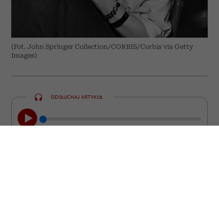
(Fot. John Springer Collection/CORBIS/Corbis via Getty
Images)
ODSŁUCHAJ ARTYKUŁ
00:00
05:33
Chcesz być interesującym partnerem do
rozmowy? Poszerzaj swoje horyzonty w