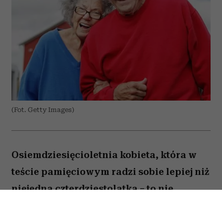
(Fot. Getty Images)
Osiemdziesięcioletnia kobieta, która w
teście pamięciowym radzi sobie lepiej niż
niejedna czterdziestolatka – to nie
wyjątek, lecz zjawisko, które od 25 lat