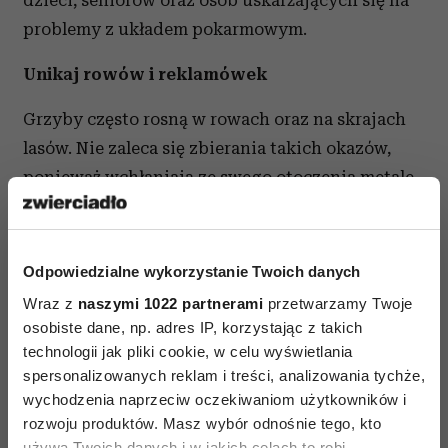
dzieci, seniorów oraz osób uskarżających się na
problemy z układem pokarmowym.
Unikaj rowów i reklamówek
Grzyby często rosną w rowach oraz na skrajach
lasów. Nie zaleca się zbierania takich okazów,
ponieważ wchłaniają ze swego otoczenia metale
ciężkie i inne zanieczyszczenia. Lepiej obejść się
smakiem, podobnie jak w przypadku osobników
rosnących w okolicach skupisk odpadów czy
Odpowiedzialne wykorzystanie Twoich danych
zakładów produkcyjnych. Ważne jest również
Wraz z
naszymi 1022 partnerami
przetwarzamy Twoje
odpowiednie przechowywanie - grzyby należy
osobiste dane, np. adres IP, korzystając z takich
zbierać do przewiewnych koszyków. Trzymanie
technologii jak pliki cookie, w celu wyświetlania
spersonalizowanych reklam i treści, analizowania tychże,
ich w reklamówce powoduje zaparzanie
wychodzenia naprzeciw oczekiwaniom użytkowników i
i przyśpiesza psucie się.
rozwoju produktów. Masz wybór odnośnie tego, kto
używa Twoich danych i w jakich celach to robi.