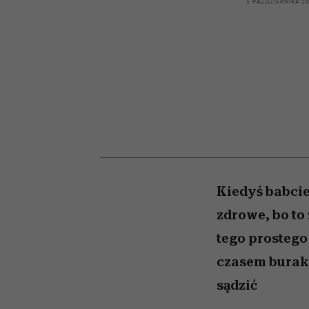
kawę z Kasią Miller”, s.
rachunek sumienia
modelowania
weterynarz”
5 PAŹDZIERNIKA 2
odc. 7]
Kiedyś babcie
zdrowe, bo to
tego prostego
czasem buraki
sądzić