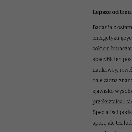
Lepsze od tre
Badania z ostatn
energetyzującyc
sokiem buraczan
specyfik ten poz
naukowcy, rewel
daje żadna znan
zjawisko wysoką
przekształcać si
Specjaliści podk
sport, ale też 