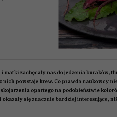
 5,
osób, które biorą na siebie za
powinien znać odpowiedź
Wiemy, gdzie go kupić
Miller s. 5, odc. 6]
sezon jesień–zima 2
mężczyzna jest mn
015
dużo
reaktywny”
 i matki zachęcały nas do jedzenia buraków, tł
 z nich powstaje krew. Co prawda naukowcy nie
 skojarzenia opartego na podobieństwie koloró
 okazały się znacznie bardziej interesujące, n