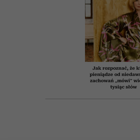
Jak rozpoznać, że k
pieniądze od niedaw
zachowań „mówi” wię
tysiąc słów