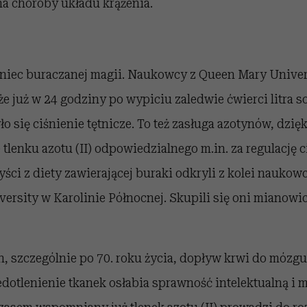
na choroby układu krążenia.
oniec buraczanej magii. Naukowcy z Queen Mary Univer
e już w 24 godziny po wypiciu zaledwie ćwierci litra 
o się ciśnienie tętnicze. To też zasługa azotynów, dzię
 tlenku azotu (II) odpowiedzialnego m.in. za regulację c
ci z diety zawierającej buraki odkryli z kolei naukow
ersity w Karolinie Północnej. Skupili się oni mianowic
h, szczególnie po 70. roku życia, dopływ krwi do mózgu
iedotlenienie tkanek osłabia sprawność intelektualną 