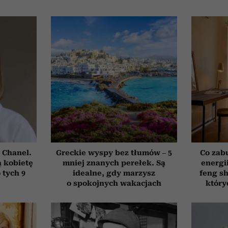
 Chanel.
Greckie wyspy bez tłumów – 5
Co zab
 kobietę
mniej znanych perełek. Są
energi
 tych 9
idealne, gdy marzysz
feng sh
o spokojnych wakacjach
który