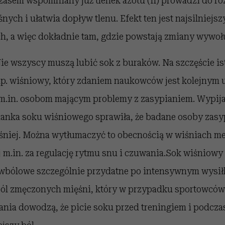
asem wspomniany już tlenek azotu (II) prowadzi do ro
ych i ułatwia dopływ tlenu. Efekt ten jest najsilniejszy
h, a więc dokładnie tam, gdzie powstają zmiany wywoł
ie wszyscy muszą lubić sok z buraków. Na szczęście ist
p. wiśniowy, który zdaniem naukowców jest kolejnym
m.in. osobom mającym problemy z zasypianiem. Wypij
lanka soku wiśniowego sprawiła, że badane osoby zasy
śniej. Można wytłumaczyć to obecnością w wiśniach m
 m.in. za regulację rytmu snu i czuwania.Sok wiśniowy
iwbólowe szczególnie przydatne po intensywnym wysił
ól zmęczonych mięśni, który w przypadku sportowców
nia dowodzą, że picie soku przed treningiem i podcza