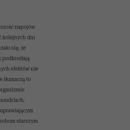
ększość napojów
ć kolejnych dni
ało się, że
k podkreślają
nych efektów nie
e tłumaczą to
organizmie
chondriach.
o uprawiającym
 osobom starszym