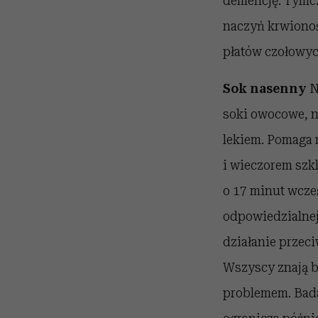
demencję. Tymcz
naczyń krwionośn
płatów czołowyc
Sok nasenny
N
soki owocowe, n
lekiem. Pomaga 
i wieczorem szk
o 17 minut wcze
odpowiedzialnej
działanie przec
Wszyscy znają b
problemem. Bada