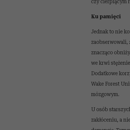
czy cierpiącym 
Ku pamięci
Jednak to nie k
zaobserwowali, ż
znacząco obniżył
we krwi stężenie
Dodatkowe korzyś
Wake Forest Univ
mózgowym.
U osób starszyc
zakłóceniu, a n