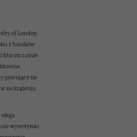
sity of London
soku z buraków
ki którym rośnie
iśnienia.
cy pracujący na
ie na krążeniu
 ulega
i może wywoływać