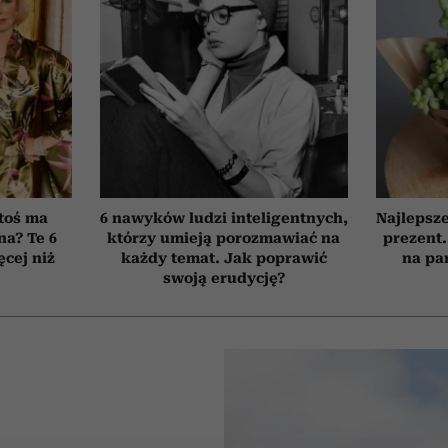
toś ma
6 nawyków ludzi inteligentnych,
Najlepsz
na? Te 6
którzy umieją porozmawiać na
prezent.
cej niż
każdy temat. Jak poprawić
na pa
swoją erudycję?