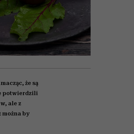
026/27
iej
zupełny brak ogłady
mogą zrobić rodzice
girls”
umacząc, że są
 potwierdzili
w, ale z
iż można by