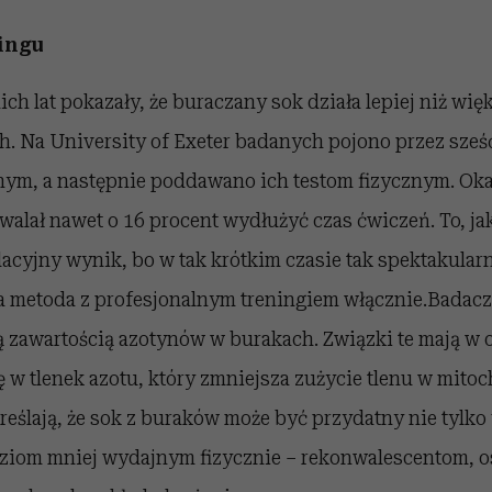
ningu
ich lat pokazały, że buraczany sok działa lepiej niż wi
h. Na University of Exeter badanych pojono przez sześ
ym, a następnie poddawano ich testom fizycznym. Okaz
walał nawet o 16 procent wydłużyć czas ćwiczeń. To, ja
acyjny wynik, bo w tak krótkim czasie tak spektakular
a metoda z profesjonalnym treningiem włącznie.Badacz
 zawartością azotynów w burakach. Związki te mają w 
ę w tlenek azotu, który zmniejsza zużycie tlenu w mito
reślają, że sok z buraków może być przydatny nie tylk
ludziom mniej wydajnym fizycznie – rekonwalescentom,