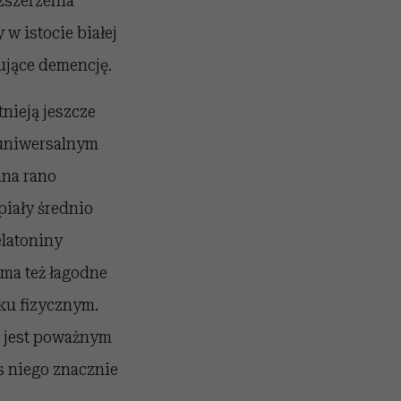
zszerzenia
 w istocie białej
ujące demencję.
nieją jeszcze
 uniwersalnym
ana rano
piały średnio
elatoniny
 ma też łagodne
ku fizycznym.
 jest poważnym
s niego znacznie