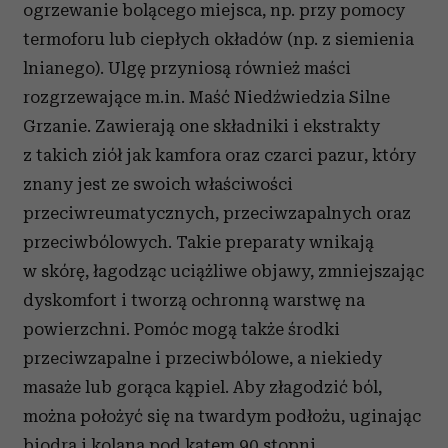
ogrzewanie bolącego miejsca, np. przy pomocy
termoforu lub ciepłych okładów (np. z siemienia
lnianego). Ulgę przyniosą również maści
rozgrzewające m.in. Maść Niedźwiedzia Silne
Grzanie. Zawierają one składniki i ekstrakty
z takich ziół jak kamfora oraz czarci pazur, który
znany jest ze swoich właściwości
przeciwreumatycznych, przeciwzapalnych oraz
przeciwbólowych. Takie preparaty wnikają
w skórę, łagodząc uciążliwe objawy, zmniejszając
dyskomfort i tworzą ochronną warstwę na
powierzchni. Pomóc mogą także środki
przeciwzapalne i przeciwbólowe, a niekiedy
masaże lub gorąca kąpiel. Aby złagodzić ból,
można położyć się na twardym podłożu, uginając
biodra i kolana pod kątem 90 stopni.