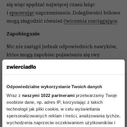
się więc spędzać najwięcej czasu leżąc
i
spacerując
naprzemiennie. Dolegliwości bólowe
mogą złagodzić również
ćwiczenia rozciągające
.
Zapobieganie
Nic nie zastąpi jednak odpowiednich nawyków,
które mogą zapobiec pojawieniu się rwy
kulszowej. Ważna jest odpowiednia postawa,
niezakładanie nogi na nogę, równomierne
obciążanie pośladków i pleców przy siadaniu.
Odpowiedzialne wykorzystanie Twoich danych
Aby ustrzec się ataku korzonków, nie porywajmy
Wraz z
się na podnoszenie zbyt dużych ciężarów,
naszymi 1022 partnerami
przetwarzamy Twoje
osobiste dane, np. adres IP, korzystając z takich
wystrzegajmy się gwałtownych ruchów
technologii jak pliki cookie, w celu wyświetlania
i noszenia butów na wysokich obcasach.
spersonalizowanych reklam i treści, analizowania tychże,
Unikajmy również obciążających treningów,
wychodzenia naprzeciw oczekiwaniom użytkowników i