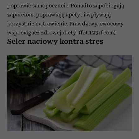
poprawić samopoczucie. Ponadto zapobiegają
Partnerzy mogą połączyć te informacje z innymi danymi
zaparciom, poprawiają apetyt i wpływają
otrzymanymi od Ciebie lub uzyskanymi podczas
korzystania z ich usług.
korzystnie na trawienie. Prawdziwy, owocowy
wspomagacz zdrowej diety! (fot.123rf.com)
Seler naciowy kontra stres