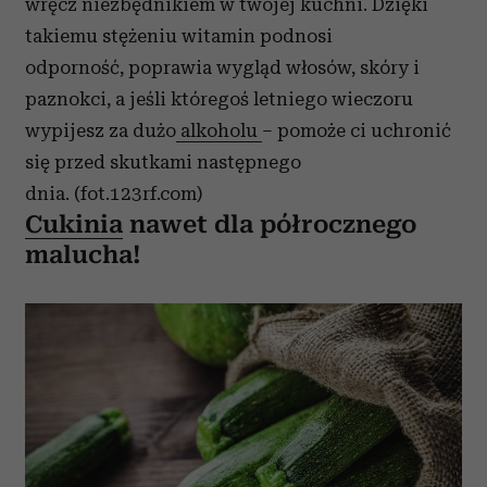
wręcz niezbędnikiem w twojej kuchni. Dzięki
takiemu stężeniu witamin podnosi
odporność, poprawia wygląd włosów, skóry i
paznokci, a jeśli któregoś letniego wieczoru
wypijesz za dużo
alkoholu
– pomoże ci uchronić
się przed skutkami następnego
dnia. (fot.123rf.com)
Cukinia
nawet dla półrocznego
malucha!