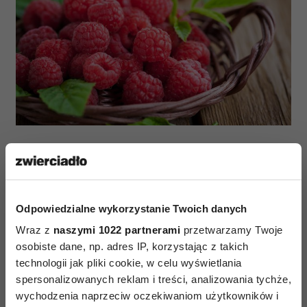
Maliny to źródło witaminy m.in. C, E, B1, potasu,
wapnia fosforu i beta-karotenu.
Dodatkowo zwiększają odporność i chronią
Odpowiedzialne wykorzystanie Twoich danych
przed infekcjami - to naturalny kwas
Wraz z
naszymi 1022 partnerami
przetwarzamy Twoje
acetylosalicylowy. Nie ograniczaj spożywania
osobiste dane, np. adres IP, korzystając z takich
malin, bo nie dość, że są pyszne, to jeszcze
technologii jak pliki cookie, w celu wyświetlania
sprzyjają utrzymaniu zdrowej skóry, zębów
spersonalizowanych reklam i treści, analizowania tychże,
i paznokci. (fot.123rf.com)
wychodzenia naprzeciw oczekiwaniom użytkowników i