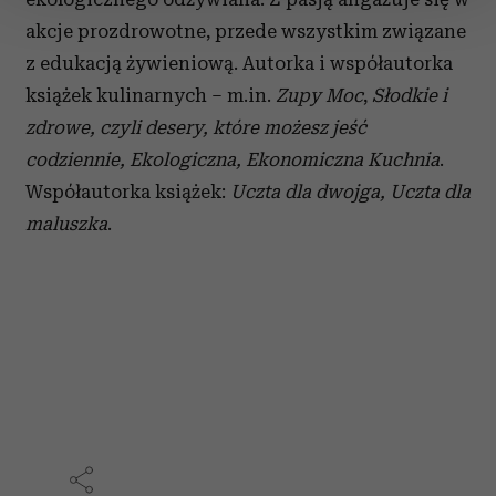
zmienić lub wycofać swoją zgodę w dowolnej chwili.
akcje prozdrowotne, przede wszystkim związane
z edukacją żywieniową. Autorka i współautorka
Wykorzystujemy pliki cookie do spersonalizowania treści
i reklam, aby oferować funkcje społecznościowe i
książek kulinarnych – m.in.
Zupy Moc
,
Słodkie i
analizować ruch w naszej witrynie. Informacje o tym, jak
zdrowe, czyli desery, które możesz jeść
korzystasz z naszej witryny, udostępniamy partnerom
codziennie,
Ekologiczna, Ekonomiczna Kuchnia
.
społecznościowym, reklamowym i analitycznym.
Współautorka książek:
Uczta dla dwojga, Uczta dla
Partnerzy mogą połączyć te informacje z innymi danymi
otrzymanymi od Ciebie lub uzyskanymi podczas
maluszka
.
korzystania z ich usług.