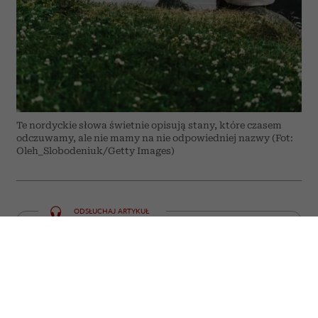
Te nordyckie słowa świetnie opisują stany, które czasem
odczuwamy, ale nie mamy na nie odpowiedniej nazwy (Fot:
Oleh_Slobodeniuk/Getty Images)
ODSŁUCHAJ ARTYKUŁ
00:00
05:59