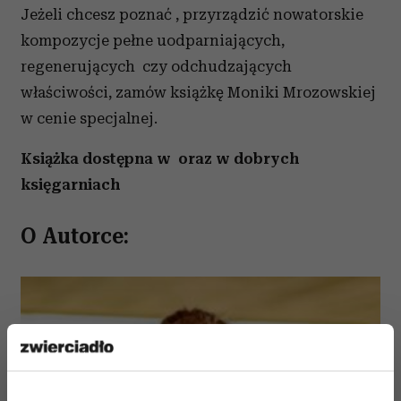
Jeżeli chcesz poznać
, przyrządzić nowatorskie
kompozycje pełne uodparniających,
regenerujących czy odchudzających
właściwości, zamów książkę Moniki Mrozowskiej
w cenie specjalnej.
Książka dostępna w oraz w dobrych
księgarniach
O Autorce: