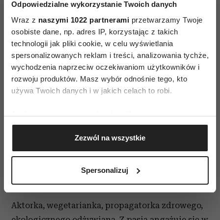
Odpowiedzialne wykorzystanie Twoich danych
Wraz z
naszymi 1022 partnerami
przetwarzamy Twoje
osobiste dane, np. adres IP, korzystając z takich
technologii jak pliki cookie, w celu wyświetlania
spersonalizowanych reklam i treści, analizowania tychże,
wychodzenia naprzeciw oczekiwaniom użytkowników i
rozwoju produktów. Masz wybór odnośnie tego, kto
używa Twoich danych i w jakich celach to robi.
Jeśli wyrazisz na to zgodę, chcielibyśmy również:
Gromadzić dane dotyczące Twojej lokalizacji
Zezwól na wszystkie
geograficznej z dokładnością nawet do kilku metrów
Identyfikować Twoje urządzenie, aktywnie
analizując charakteryzującego je zbiory danych
Spersonalizuj
(fingerprinting, czyli wirtualny odcisk palca)
Monika Mrozowska
Dowiedz się więcej odnośnie tego, jak Twoje osobiste
dane są przetwarzane oraz ustaw własne preferencje w
Aktorka, wegetarianka, propagatorka zdrowego,
sekcji szczegółów
. W Deklaracji plików cookie możesz
ekologicznego odżywiana. Z pasją angażuje się w