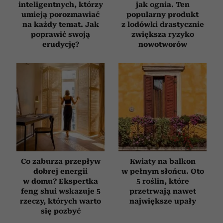
inteligentnych, którzy
jak ognia. Ten
umieją porozmawiać
popularny produkt
na każdy temat. Jak
z lodówki drastycznie
poprawić swoją
zwiększa ryzyko
erudycję?
nowotworów
Co zaburza przepływ
Kwiaty na balkon
dobrej energii
w pełnym słońcu. Oto
w domu? Ekspertka
5 roślin, które
feng shui wskazuje 5
przetrwają nawet
rzeczy, których warto
największe upały
się pozbyć