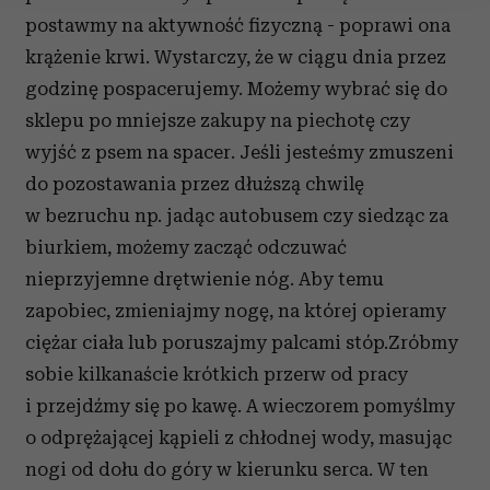
postawmy na aktywność fizyczną - poprawi ona
Wykorzystujemy pliki cookie do spersonalizowania treści
i reklam, aby oferować funkcje społecznościowe i
krążenie krwi. Wystarczy, że w ciągu dnia przez
analizować ruch w naszej witrynie. Informacje o tym, jak
godzinę pospacerujemy. Możemy wybrać się do
korzystasz z naszej witryny, udostępniamy partnerom
sklepu po mniejsze zakupy na piechotę czy
społecznościowym, reklamowym i analitycznym.
wyjść z psem na spacer. Jeśli jesteśmy zmuszeni
Partnerzy mogą połączyć te informacje z innymi danymi
otrzymanymi od Ciebie lub uzyskanymi podczas
do pozostawania przez dłuższą chwilę
korzystania z ich usług.
w bezruchu np. jadąc autobusem czy siedząc za
biurkiem, możemy zacząć odczuwać
nieprzyjemne drętwienie nóg. Aby temu
zapobiec, zmieniajmy nogę, na której opieramy
ciężar ciała lub poruszajmy palcami stóp.Zróbmy
sobie kilkanaście krótkich przerw od pracy
i przejdźmy się po kawę. A wieczorem pomyślmy
o odprężającej kąpieli z chłodnej wody, masując
nogi od dołu do góry w kierunku serca. W ten