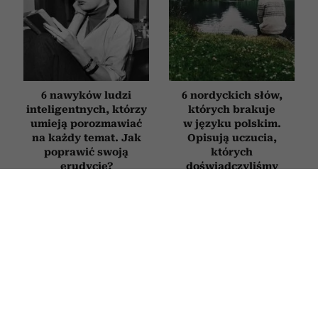
6 nawyków ludzi
6 nordyckich słów,
inteligentnych, którzy
których brakuje
umieją porozmawiać
w języku polskim.
na każdy temat. Jak
Opisują uczucia,
poprawić swoją
których
erudycję?
doświadczyliśmy
chociaż raz w życiu
PODRÓŻE
Greckie wyspy bez tłumów – 5 mniej
znanych perełek. Są idealne, gdy
marzysz o spokojnych wakacjach