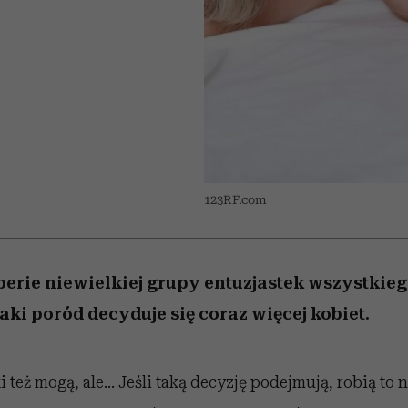
 5,
osób, które biorą na siebie za
powinien znać odpowiedź
Wiemy, gdzie go kupić
Miller s. 5, odc. 6]
sezon jesień–zima 2
mężczyzna jest mn
dużo
reaktywny”
123RF.com
aberie niewielkiej grupy entuzjastek wszystkieg
aki poród decyduje się coraz więcej kobiet.
 też mogą, ale... Jeśli taką decyzję podejmują, robią to 