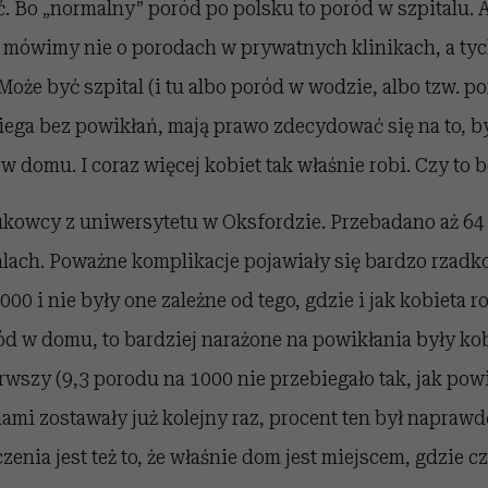
. Bo „normalny” poród po polsku to poród w szpitalu. 
 mówimy nie o porodach w prywatnych klinikach, a ty
Może być szpital (i tu albo poród w wodzie, albo tzw. p
ebiega bez powikłań, mają prawo zdecydować się na to, b
 w domu. I coraz więcej kobiet tak właśnie robi. Czy to 
ukowcy z uniwersytetu w Oksfordzie. Przebadano aż 6
lach. Poważne komplikacje pojawiały się bardzo rzadko
00 i nie były one zależne od tego, gdzie i jak kobieta rod
d w domu, to bardziej narażone na powikłania były kob
erwszy (9,3 porodu na 1000 nie przebiegało tak, jak po
ami zostawały już kolejny raz, procent ten był napraw
zenia jest też to, że właśnie dom jest miejscem, gdzie c