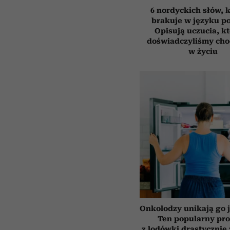
6 nordyckich słów, 
brakuje w języku p
Opisują uczucia, k
doświadczyliśmy cho
w życiu
Onkolodzy unikają go j
Ten popularny pr
z lodówki drastycznie