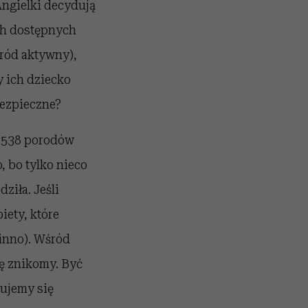
Angielki decydują
ch dostępnych
oród aktywny),
y ich dziecko
bezpieczne?
4 538 porodów
, bo tylko nieco
ziła. Jeśli
iety, które
winno). Wśród
dę znikomy. Być
zujemy się