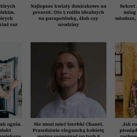
których
Najlepsze kwiaty doniczkowe na
Sekret
olskim.
prezent. Oto 5 roślin idealnych
mózg 
tórych
na parapetówkę, ślub czy
młodsze, 
ciaż raz
urodziny
ak ognia.
Nie musi mieć torebki Chanel.
Jak ro
odukt
Prawdziwie elegancką kobietę
pieniąd
 zwiększa
można rozpoznać po tych 9
zachow