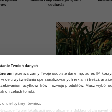
rów
cechach
które
tanie Twoich danych
owietrze.
tnerami
przetwarzamy Twoje osobiste dane, np. adres IP, korzys
ie, w celu wyświetlania spersonalizowanych reklam i treści, anali
 które
zekiwaniom użytkowników i rozwoju produktów. Masz wybór odn
kich celach to robi.
być w
ę, chcielibyśmy również:
domu
yczące Twojej lokalizacji geograficznej z dokładnością nawet d