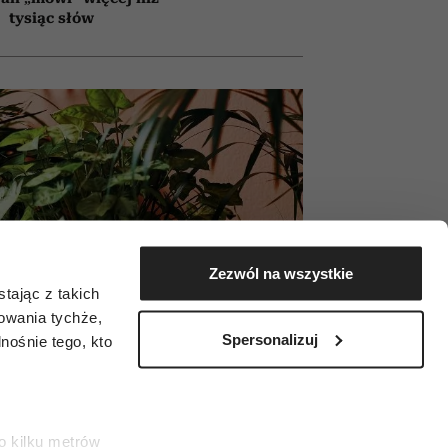
tysiąc słów
Zezwól na wszystkie
tając z takich
zowania tychże,
Spersonalizuj
ośnie tego, kto
o kilku metrów