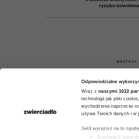
ryzyko nowotwo
WNĘTRZA
Rośliny, 
Odpowiedzialne wykorzys
oczyszczają p
Wraz z
naszymi 1022 par
technologii jak pliki cook
5 kwiatów,
wychodzenia naprzeciw oc
używa Twoich danych i w ja
powinny 
Jeśli wyrazisz na to zgod
każdym 
Gromadzić dane dot