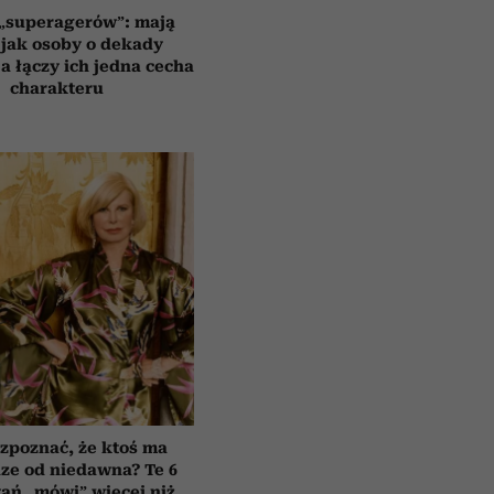
 „superagerów”: mają
jak osoby o dekady
a łączy ich jedna cecha
charakteru
zpoznać, że ktoś ma
ze od niedawna? Te 6
ań „mówi” więcej niż