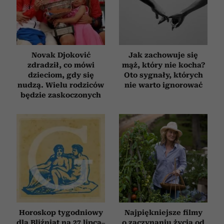
Novak Djoković
Jak zachowuje się
zdradził, co mówi
mąż, który nie kocha?
dzieciom, gdy się
Oto sygnały, których
nudzą. Wielu rodziców
nie warto ignorować
będzie zaskoczonych
Horoskop tygodniowy
Najpiękniejsze filmy
dla Bliźniąt na 27 lipca–
o zaczynaniu życia od