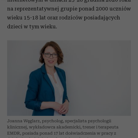
Wykorzystujemy pliki cookie do spersonalizowania treści
na reprezentatywnej grupie ponad 2000 uczniów
i reklam, aby oferować funkcje społecznościowe i
wieku 15-18 lat oraz rodziców posiadających
analizować ruch w naszej witrynie. Informacje o tym, jak
dzieci w tym wieku.
korzystasz z naszej witryny, udostępniamy partnerom
społecznościowym, reklamowym i analitycznym.
Partnerzy mogą połączyć te informacje z innymi danymi
otrzymanymi od Ciebie lub uzyskanymi podczas
korzystania z ich usług.
Joanna Węglarz, psycholog, specjalista psychologii
klinicznej, wykładowca akademicki, trener i terapeuta
EMDR, posiada ponad 17 lat doświadczenia w pracy z