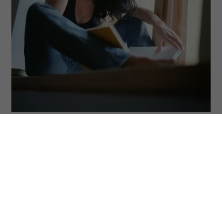
(Fot. Mikael Vaisanen/Getty Images)
Każdy, kto kocha czytać, zna to uczucie:
stos książek czekających na półce stale
rośnie, a czasu, który można poświęcić na
lekturę, ubywa. A przecież obok głośnych