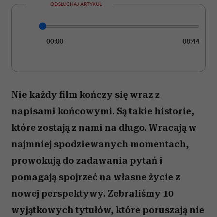
Filmy, które otwierają oczy i skłaniają do refleksji. Te tytuły
warto zobaczyć choć raz. (Fot. mat. prasowe)
ODSŁUCHAJ ARTYKUŁ