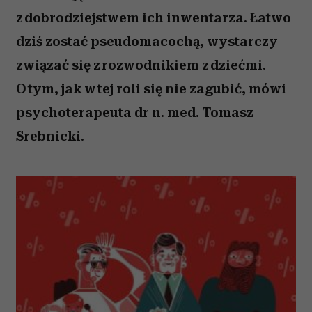
z dobrodziejstwem ich inwentarza. Łatwo
dziś zostać pseudomacochą, wystarczy
związać się z rozwodnikiem z dziećmi.
O tym, jak w tej roli się nie zagubić, mówi
psychoterapeuta dr n. med. Tomasz
Srebnicki.