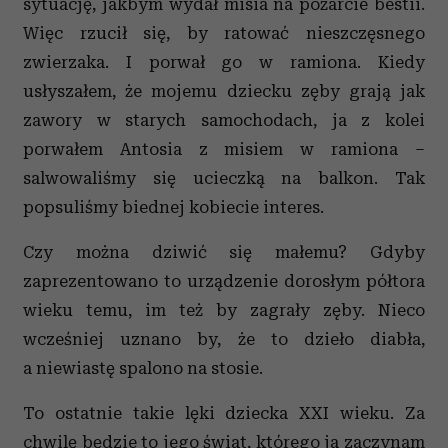
sytuację, jakbym wydał misia na pożarcie bestii.
Więc rzucił się, by ratować nieszczęsnego
zwierzaka. I porwał go w ramiona. Kiedy
usłyszałem, że mojemu dziecku zęby grają jak
zawory w starych samochodach, ja z kolei
porwałem Antosia z misiem w ramiona –
salwowaliśmy się ucieczką na balkon. Tak
popsuliśmy biednej kobiecie interes.
Czy można dziwić się małemu? Gdyby
zaprezentowano to urządzenie dorosłym półtora
wieku temu, im też by zagrały zęby. Nieco
wcześniej uznano by, że to dzieło diabła,
a niewiastę spalono na stosie.
To ostatnie takie lęki dziecka XXI wieku. Za
chwilę będzie to jego świat, którego ja zaczynam