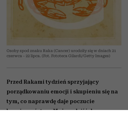
Osoby spod znaku Raka (Cancer) urodziły się w dniach 21
czerwca – 22 lipca. (Fot. Fototeca Gilardi/Getty Images)
Przed Rakami tydzień sprzyjający
porządkowaniu emocji i skupieniu się na
tym, co naprawdę daje poczucie
bezpieczeństwa. Możesz dojść do
ważnych wniosków dotyczących relacji,