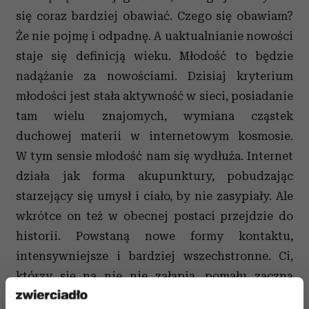
się coraz bardziej obawiać. Czego się obawiam?
Że nie pojmę i odpadnę. A uaktualnianie nowości
staje się definicją wieku. Młodość to będzie
nadążanie za nowościami. Dzisiaj kryterium
młodości jest stała aktywność w sieci, posiadanie
tam wielu znajomych, wymiana cząstek
duchowej materii w internetowym kosmosie.
W tym sensie młodość nam się wydłuża. Internet
działa jak forma akupunktury, pobudzając
starzejący się umysł i ciało, by nie zasypiały. Ale
wkrótce on też w obecnej postaci przejdzie do
historii. Powstaną nowe formy kontaktu,
intensywniejsze i bardziej wszechstronne. Ci,
którzy się na nie nie załapią, pomału zaczną
odpadać, by stoczyć się w starość.