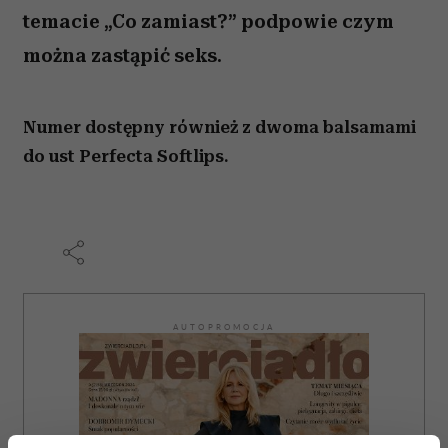
temacie „Co zamiast?” podpowie czym
można zastąpić seks.
Numer dostępny również z dwoma balsamami
do ust Perfecta Softlips.
AUTOPROMOCJA