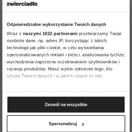
Odpowiedzialne wykorzystanie Twoich danych
Wraz z
naszymi 1022 partnerami
przetwarzamy Twoje
osobiste dane, np. adres IP, korzystając z takich
technologii jak pliki cookie, w celu wyświetlania
spersonalizowanych reklam i treści, analizowania tychże,
wychodzenia naprzeciw oczekiwaniom użytkowników i
rozwoju produktów. Masz wybór odnośnie tego, kto
używa Twoich danych i w jakich celach to robi.
ZAMÓW
Jeśli wyrazisz na to zgodę, chcielibyśmy również:
WYDANIE DRUKOWANE
Gromadzić dane dotyczące Twojej lokalizacji
Zezwól na wszystkie
geograficznej z dokładnością nawet do kilku metrów
E-WYDANIE
Identyfikować Twoje urządzenie, aktywnie
analizując charakteryzującego je zbiory danych
Spersonalizuj
(fingerprinting, czyli wirtualny odcisk palca)