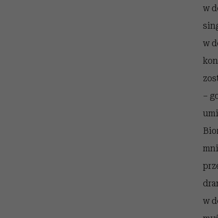
w d
sin
w d
kon
zos
– g
umi
Bio
mni
prz
dra
w d