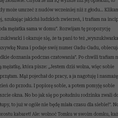
lę złośliwie. Chyba że ma IQ wyższe niż jej opiekun, to
dy może umrzeć z nudów wcześniej niż z głodu… Klika
ej, szukając jakichś ludzkich zwierzeń, i trafiam na incip
oda mężatka sama w domu”. Rozwijam tę propozycję
zukiwarki i okazuje się, że ta pani to też „wyszukiwarka
ksywkę Nuna i podaje swój numer Gadu-Gadu, obiecuj
odkie doznania podczas czatowania”. Po chwili trafiam 
ą mężatkę, która pisze: „Jestem dziś wolna, więc sobie
przątam. Mąż pojechał do pracy, a ja nagotuję i nasmażę
zień do przodu. I popiorę sobie, a potem pomyję sobie
szcie okna. No bo jak się po południu rodzinka zwali d
łupy, to już w ogóle nie będę miała czasu dla siebie!”. N
prostu kabaret! Ale: wolnoć Tomku w swoim domku, ka