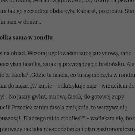
t tak dorodna, że mam wątpliwości, czy to aby na pewno
ura tak go szczodrze obdarzyła. Kabaret, po prostu. Sta
in sam w domu…
olka sama w rondlu
s na obiad. Wczoraj ugotowałam zupę jarzynową, rano
oczyłam fasolkę, zaraz ją przyrządzę po bretońsku. Ale
ie ta fasola? „Gdzie ta fasola, co tu się moczyła w rondlu
am do męża. „W zupie – odkrzykuje mąż – wrzuciłem do
y!”. No jasny gwint, surową fasolę do gotowej zupy
ucił! Przecież zanim fasola zmięknie, to warzywa się
puszczą! „Dlaczego mi to zrobiłeś?” – wściekam się, bo 
 pierwszy raz taka niespodzianka i plan gastronomiczn