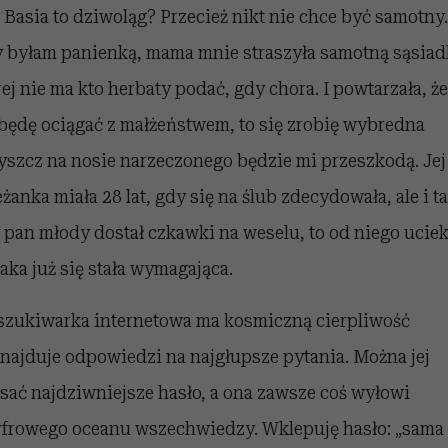
 Basia to dziwoląg? Przecież nikt nie chce być samotny.
 byłam panienką, mama mnie straszyła samotną sąsiad
rej nie ma kto herbaty podać, gdy chora. I powtarzała, że
 będę ociągać z małżeństwem, to się zrobię wybredna
ryszcz na nosie narzeczonego będzie mi przeszkodą. Jej
eżanka miała 28 lat, gdy się na ślub zdecydowała, ale i ta
 pan młody dostał czkawki na weselu, to od niego uciek
taka już się stała wymagająca.
zukiwarka internetowa ma kosmiczną cierpliwość
dnajduje odpowiedzi na najgłupsze pytania. Można jej
sać najdziwniejsze hasło, a ona zawsze coś wyłowi
yfrowego oceanu wszechwiedzy. Wklepuję hasło: „sama