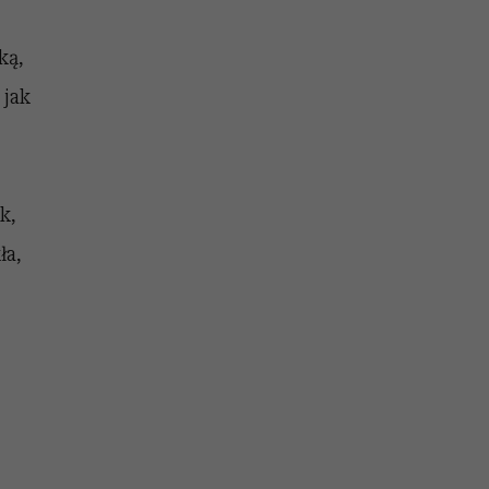
ką,
 jak
k,
ła,