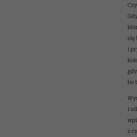
Czy
Gdy
któ
się
i p
kol
gdy
bo 
Wys
i o
wpi
z c