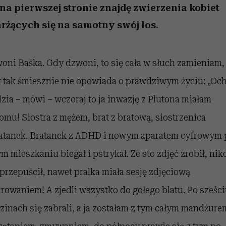
edź
 5,
przekraczają swoje granice
Wiemy, gdzie go kupić
Miller s. 5, odc. 6]
sezon jesień–zima 2
zaskakujący fawo
 na pierwszej stronie znajdę zwierzenia kobiet
w seksie?
rżących się na samotny swój los.
oni Baśka. Gdy dzwoni, to się cała w słuch zamieniam,
t tak śmiesznie nie opowiada o prawdziwym życiu: „Och
zia – mówi – wczoraj to ja inwazję z Plutona miałam
omu! Siostra z mężem, brat z bratową, siostrzenica
ratanek. Bratanek z ADHD i nowym aparatem cyfrowym 
ym mieszkaniu biegał i pstrykał. Ze sto zdjęć zrobił, ni
 przepuścił, nawet pralka miała sesję zdjęciową
irowaniem! A zjedli wszystko do gołego blatu. Po sześc
zinach się zabrali, a ja zostałam z tym całym mandżure