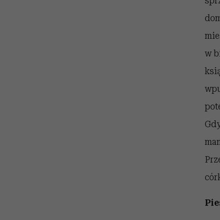
spr
dom
mie
w b
ksi
wpu
pot
Gdy
mam
Prz
cór
Pie