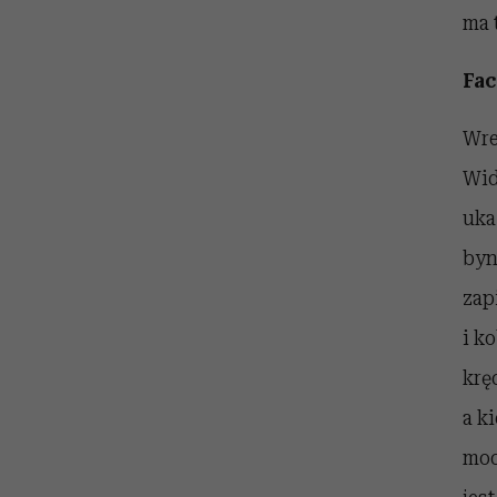
ma 
Fac
Wre
Wid
uka
byn
zap
i k
krę
a k
moc