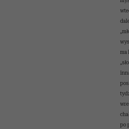
myś
wte
dal
„mł
wys
ma 
„sł
inn
pos
tyd
wre
cha
po 