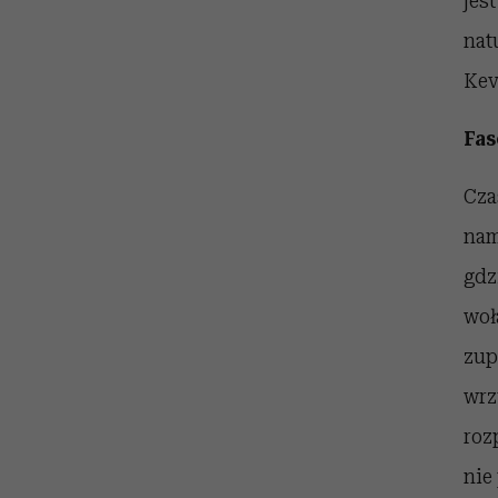
jes
nat
Kev
Fas
Cza
nam
gdz
woł
zup
wrz
roz
nie