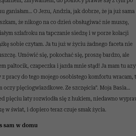
zątaniem, zmywaniem, do północy prawie się z tym po
u ganiałam… O Jezu, Andzia, jak dobrze, że ja już sama
szkam, że nikogo na co dzień obsługiwać nie muszę,
iałym szlafroku na tapczanie siedzę i w porze kolacji
ążkę sobie czytam. Ja tu już w życiu żadnego faceta nie
szczę. Umówić się, pokochać się, proszę bardzo, ale
em paltocik, czapeczka i jazda mnie stąd! Ja mam tu azyl
 z pracy do tego mojego osobistego komfortu wracam, t
 oczy pięciogwiazdkowe. Ze szczęścia”. Moja Basia…
ed pięciu laty rozwiodła się z hukiem, niedawno wypra
kę w świat, i dopiero teraz czuje smak życia.
s sam w domu