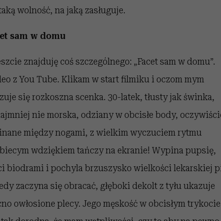
taką wolność, na jaką zasługuje.
et sam w domu
szcie znajduję coś szczególnego: „Facet sam w domu”.
eo z You Tube. Klikam w start filmiku i oczom mym
zuje się rozkoszna scenka. 30-latek, tłusty jak świnka,
ajmniej nie morska, odziany w obcisłe body, oczywiści
inane między nogami, z wielkim wyczuciem rytmu
obiecym wdziękiem tańczy na ekranie! Wypina pupsię,
ci biodrami i pochyla brzuszysko wielkości lekarskiej pi
iedy zaczyna się obracać, głęboki dekolt z tyłu ukazuje
no owłosione plecy. Jego męskość w obcisłym trykocie