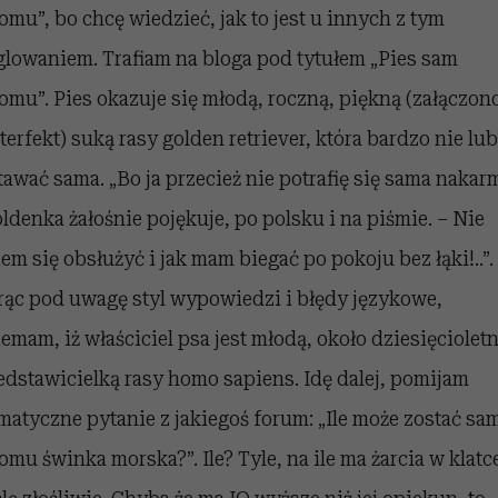
omu”, bo chcę wiedzieć, jak to jest u innych z tym
glowaniem. Trafiam na bloga pod tytułem „Pies sam
omu”. Pies okazuje się młodą, roczną, piękną (załączon
terfekt) suką rasy golden retriever, która bardzo nie lub
tawać sama. „Bo ja przecież nie potrafię się sama nakar
oldenka żałośnie pojękuje, po polsku i na piśmie. – Nie
em się obsłużyć i jak mam biegać po pokoju bez łąki!..”.
rąc pod uwagę styl wypowiedzi i błędy językowe,
emam, iż właściciel psa jest młodą, około dziesięcioletn
edstawicielką rasy homo sapiens. Idę dalej, pomijam
matyczne pytanie z jakiegoś forum: „Ile może zostać sa
omu świnka morska?”. Ile? Tyle, na ile ma żarcia w klatc