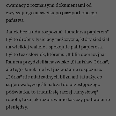
cwaniacy z rozmaitymi dokumentami od
zwyczajnego ausweisu po paszport obcego
państwa.
Janek bez trudu rozpoznał „handlarza papierem”.
Był to drobny łysiejący mężczyzna, który siedział
na wielkiej walizie i spokojnie palił papierosa.
Był to też człowiek, któremu „Biblia operacyjna”
Rainera przydzieliła nazwisko „Stanisław Górka”,
ale tego Janek nie był już w stanie rozpoznać.
„Górka” nie miał żadnych blizn ani tatuaży, co
sugerowało, że jeśli należał do przestępczego
półświatka, to trudnił się raczej „umysłową”
robotą, taką jak rozpruwanie kas czy podrabianie
pieniędzy.