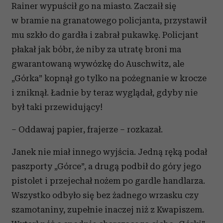
Rainer wypuścił go na miasto. Zaczaił się
w bramie na granatowego policjanta, przystawił
mu szkło do gardła i zabrał pukawkę. Policjant
płakał jak bóbr, że niby za utratę broni ma
gwarantowaną wywózkę do Auschwitz, ale
„Górka” kopnął go tylko na pożegnanie w krocze
i zniknął. Ładnie by teraz wyglądał, gdyby nie
był taki przewidujący!
– Oddawaj papier, frajerze – rozkazał.
Janek nie miał innego wyjścia. Jedną ręką podał
paszporty „Górce”, a drugą podbił do góry jego
pistolet i przejechał nożem po gardle handlarza.
Wszystko odbyło się bez żadnego wrzasku czy
szamotaniny, zupełnie inaczej niż z Kwapiszem.