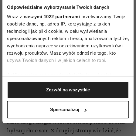
Odpowiedzialne wykorzystanie Twoich danych
– Są czy nie?
Wraz z
naszymi 1022 partnerami
przetwarzamy Twoje
– Mogą być trzy. Więcej nie mam.
osobiste dane, np. adres IP, korzystając z takich
technologii jak pliki cookie, w celu wyświetlania
– Można widzieć?
spersonalizowanych reklam i treści, analizowania tychże,
wychodzenia naprzeciw oczekiwaniom użytkowników i
– Paszportów pan nie widziałeś?
rozwoju produktów. Masz wybór odnośnie tego, kto
używa Twoich danych i w jakich celach to robi.
– Kota w worku kupować nie będę. Idziemy na
stronę?
Jeśli wyrazisz na to zgodę, chcielibyśmy również:
Gromadzić dane dotyczące Twojej lokalizacji
„Górka” się zawahał. Dopóki siedział na widoku,
Zezwól na wszystkie
geograficznej z dokładnością nawet do kilku metrów
nic mu nie groziło. Większość handlarzy
Identyfikować Twoje urządzenie, aktywnie
poważnym towarem takim jak broń, amunicja czy
analizując charakteryzującego je zbiory danych
Spersonalizuj
(fingerprinting, czyli wirtualny odcisk palca)
dokumenty miała na Kercelaku wspólników i w
Dowiedz się więcej odnośnie tego, jak Twoje osobiste
razie czego mogła wezwać ich na pomoc. „Górka”
dane są przetwarzane oraz ustaw własne preferencje w
był zupełnie sam. Z drugiej strony wiedział, że
sekcji szczegółów
. W Deklaracji plików cookie możesz