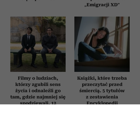
„Emigracji XD”
Filmy o ludziach,
Książki, które trzeba
którzy zgubili sens
przeczytać przed
życia i odnaleźli go
śmiercią. 5 tytułów
tam, gdzie najmniej się
z zestawienia
spodziewali. 12
Encyklopedii
najlepszych tytułów
Britannica
SERIALE