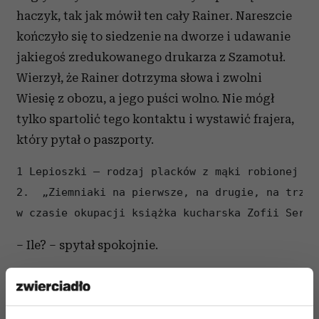
haczyk, tak jak mówił ten cały Rainer. Nareszcie
kończyło się to siedzenie na dworze i udawanie
jakiegoś zredukowanego drukarza z Szamotuł.
Wierzył, że Rainer dotrzyma słowa i zwolni
Wiesię z obozu, a jego puści wolno. Nie mógł
tylko spartolić tego kontaktu i wystawić frajera,
który pytał o paszporty.
1 Lepioszki – rodzaj placków z mąki robionej z 
2.  „Ziemniaki na pierwsze, na drugie, na trzec
w czasie okupacji książka kucharska Zofii Seraf
– Ile? – spytał spokojnie.
– Sześć.
– Biuro podróży pan zakładasz?