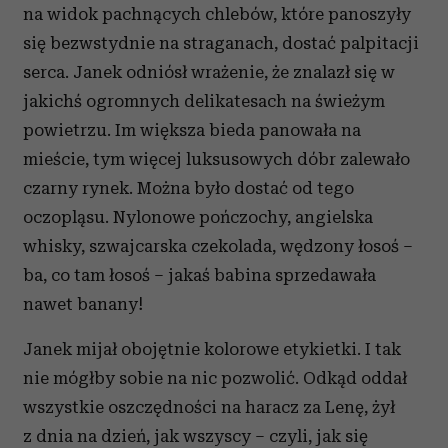
na widok pachnących chlebów, które panoszyły
się bezwstydnie na straganach, dostać palpitacji
serca. Janek odniósł wrażenie, że znalazł się w
jakichś ogromnych delikatesach na świeżym
powietrzu. Im większa bieda panowała na
mieście, tym więcej luksusowych dóbr zalewało
czarny rynek. Można było dostać od tego
oczopląsu. Nylonowe pończochy, angielska
whisky, szwajcarska czekolada, wędzony łosoś –
ba, co tam łosoś – jakaś babina sprzedawała
nawet banany!
Janek mijał obojętnie kolorowe etykietki. I tak
nie mógłby sobie na nic pozwolić. Odkąd oddał
wszystkie oszczędności na haracz za Lenę, żył
z dnia na dzień, jak wszyscy – czyli, jak się