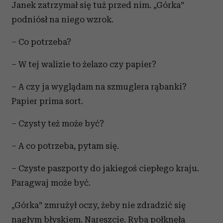
Janek zatrzymał się tuż przed nim. „Górka”
podniósł na niego wzrok.
– Co potrzeba?
– W tej walizie to żelazo czy papier?
– A czy ja wyglądam na szmuglera rąbanki?
Papier prima sort.
– Czysty też może być?
– A co potrzeba, pytam się.
– Czyste paszporty do jakiegoś ciepłego kraju.
Paragwaj może być.
„Górka” zmrużył oczy, żeby nie zdradzić się
nagłym błyskiem. Nareszcie. Ryba połknęła