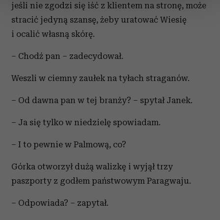
jeśli nie zgodzi się iść z klientem na stronę, może
zmienić lub wycofać swoją zgodę w dowolnej chwili.
stracić jedyną szansę, żeby uratować Wiesię
i ocalić własną skórę.
Wykorzystujemy pliki cookie do spersonalizowania treści
i reklam, aby oferować funkcje społecznościowe i
– Chodź pan – zadecydował.
analizować ruch w naszej witrynie. Informacje o tym, jak
korzystasz z naszej witryny, udostępniamy partnerom
Weszli w ciemny zaułek na tyłach straganów.
społecznościowym, reklamowym i analitycznym.
Partnerzy mogą połączyć te informacje z innymi danymi
– Od dawna pan w tej branży? – spytał Janek.
otrzymanymi od Ciebie lub uzyskanymi podczas
korzystania z ich usług.
– Ja się tylko w niedzielę spowiadam.
– I to pewnie w Palmową, co?
Górka otworzył dużą walizkę i wyjął trzy
paszporty z godłem państwowym Paragwaju.
– Odpowiada? – zapytał.