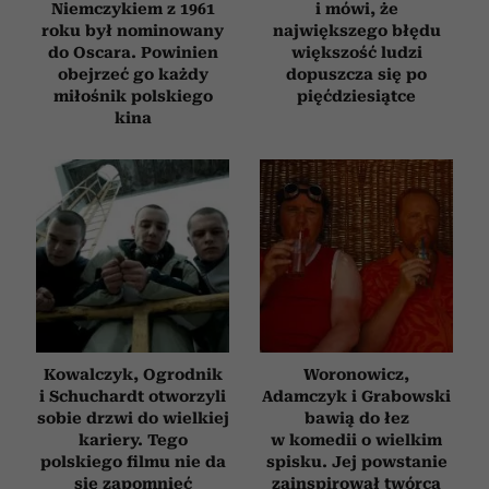
Niemczykiem z 1961
i mówi, że
roku był nominowany
największego błędu
do Oscara. Powinien
większość ludzi
obejrzeć go każdy
dopuszcza się po
miłośnik polskiego
pięćdziesiątce
kina
Kowalczyk, Ogrodnik
Woronowicz,
i Schuchardt otworzyli
Adamczyk i Grabowski
sobie drzwi do wielkiej
bawią do łez
kariery. Tego
w komedii o wielkim
polskiego filmu nie da
spisku. Jej powstanie
się zapomnieć
zainspirował twórca