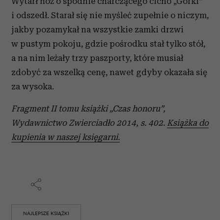
Wytarł nóż o spodnie charczącego cicho „Górki”
i odszedł. Starał się nie myśleć zupełnie o niczym,
jakby pozamykał na wszystkie zamki drzwi
w pustym pokoju, gdzie pośrodku stał tylko stół,
a na nim leżały trzy paszporty, które musiał
zdobyć za wszelką cenę, nawet gdyby okazała się
za wysoka.
Fragment II tomu książki „Czas honoru”,
Wydawnictwo Zwierciadło 2014, s. 402.
Książka do
kupienia w naszej księgarni.
NAJLEPSZE KSIĄŻKI