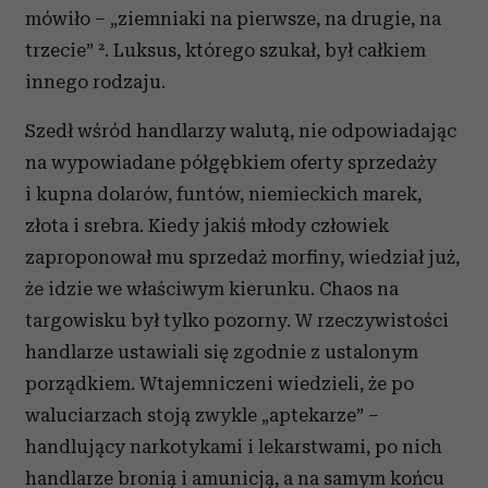
mówiło – „ziemniaki na pierwsze, na drugie, na
trzecie” ². Luksus, którego szukał, był całkiem
innego rodzaju.
Szedł wśród handlarzy walutą, nie odpowiadając
na wypowiadane półgębkiem oferty sprzedaży
i kupna dolarów, funtów, niemieckich marek,
złota i srebra. Kiedy jakiś młody człowiek
zaproponował mu sprzedaż morfiny, wiedział już,
że idzie we właściwym kierunku. Chaos na
targowisku był tylko pozorny. W rzeczywistości
handlarze ustawiali się zgodnie z ustalonym
porządkiem. Wtajemniczeni wiedzieli, że po
waluciarzach stoją zwykle „aptekarze” –
handlujący narkotykami i lekarstwami, po nich
handlarze bronią i amunicją, a na samym końcu