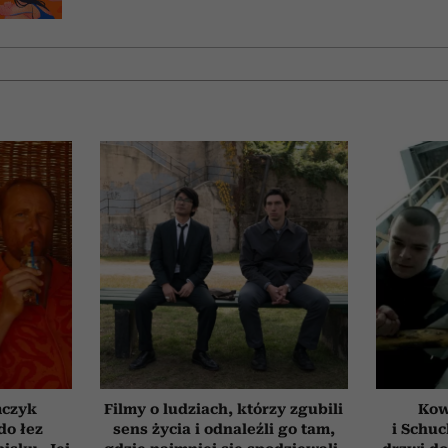
mczyk
Filmy o ludziach, którzy zgubili
Kow
do łez
sens życia i odnaleźli go tam,
i Schuc