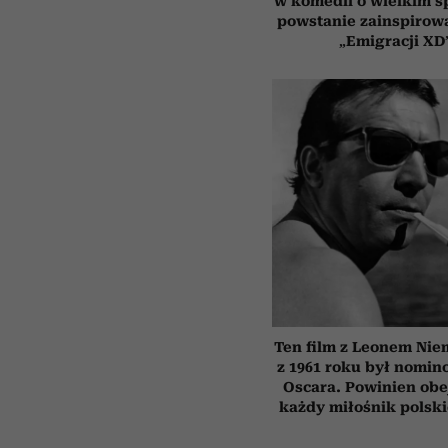
w komedii o wielkim sp
powstanie zainspirow
„Emigracji XD
Ten film z Leonem Ni
z 1961 roku był nomi
Oscara. Powinien obe
każdy miłośnik polsk