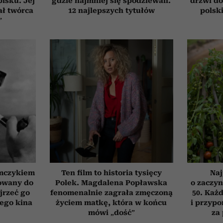
isku. Jej
gdzie najmniej się spodziewali.
drzwi do
ał twórca
12 najlepszych tytułów
polski
”
emczykiem
Ten film to historia tysięcy
Naj
nowany do
Polek. Magdalena Popławska
o zaczyn
jrzeć go
fenomenalnie zagrała zmęczoną
50. Każd
iego kina
życiem matkę, która w końcu
i przypo
mówi „dość”
za