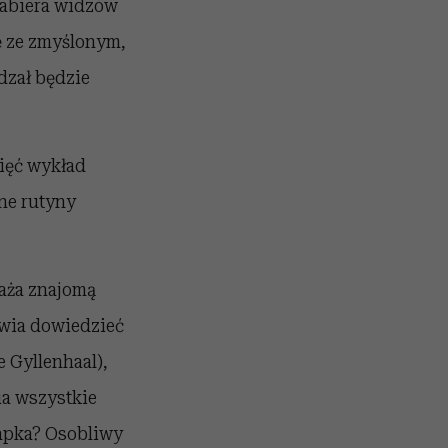
zabiera widzów
ę ze zmyślonym,
edzał będzie
ięć wykład
łne rutyny
aża znajomą
awia dowiedzieć
 Gyllenhaal),
nia wszystkie
apka? Osobliwy