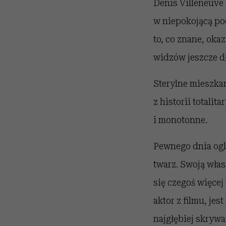
Denis Villeneuve
w niepokojącą pod
to, co znane, oka
widzów jeszcze d
Sterylne mieszka
z historii totali
i monotonne.
Pewnego dnia ogl
twarz. Swoją wła
się czegoś więcej
aktor z filmu, jes
najgłębiej skryw