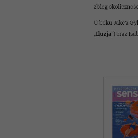
zbieg okolicznośc
U boku Jake’a Gyl
„
Iluzja
”) oraz Isa