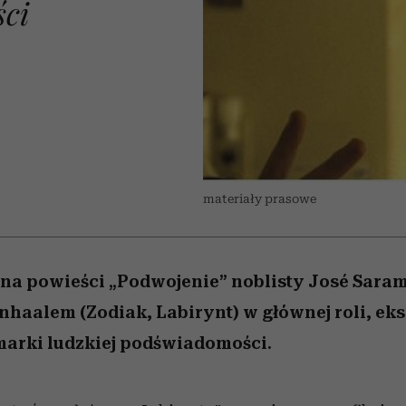
ści
edź
 5,
j
Wiemy, gdzie go kupić
Miller s. 5, odc. 6]
przekraczają swoje g
sezon jesień–zima 2
w seksie?
materiały prasowe
na powieści „Podwojenie” noblisty José Sarama
nhaalem (Zodiak, Labirynt) w głównej roli, ek
arki ludzkiej podświadomości.