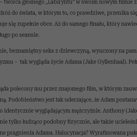
 – twórca głośnego „Labiryntu” w swoim nowym filmie 
róż do świata, w którym to, co prawdziwe, przenika si
zuje się zupełnie obce. Aż do samego finału, który nawi
ługo po seansie.
nie, beznamiętny seks z dziewczyną, wyuczony na pam
taryzmu – tak wygląda życie Adama (Jake Gyllenhaal). Pe
ąda polecony mu przez znajomego film, w którym zauw
sną. Podobieństwo jest tak uderzające, że Adam postan
 o identycznie wyglądającym mężczyźnie. Anthony (Jake
t nie tylko łudząco podobny fizycznie, ale także ucieleś
ane pragnienia Adama. Halucynacja? Wyrafinowana puł