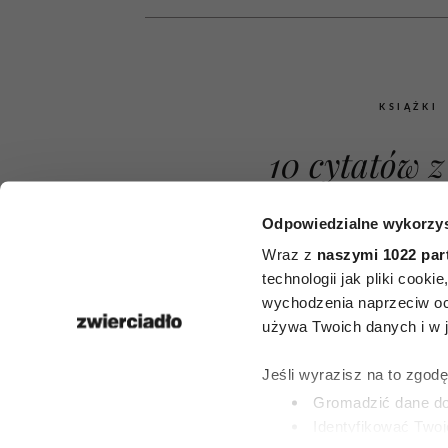
KSIĄŻKI
10 cytatów 
1984”, które
Odpowiedzialne wykorzys
bardziej aktu
Wraz z
naszymi 1022 par
technologii jak pliki cook
kiedykolwiek.
wychodzenia naprzeciw oc
używa Twoich danych i w ja
George’a Or
Jeśli wyrazisz na to zgod
wolności i 
Gromadzić dane dot
Identyfikować Twoj
wciąż daj