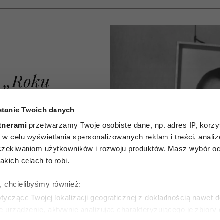
z „Roku
 brzmią
tanie Twoich danych
alnie niż
tnerami
przetwarzamy Twoje osobiste dane, np. adres IP, korzys
ie, w celu wyświetlania spersonalizowanych reklam i treści, anali
 Te słowa
zekiwaniom użytkowników i rozwoju produktów. Masz wybór odn
kich celach to robi.
wella o
ę, chcielibyśmy również:
władzy
yczące Twojej lokalizacji geograficznej z dokładnością nawet d
e urządzenie, aktywnie analizując charakteryzującego je zbiory
ą do