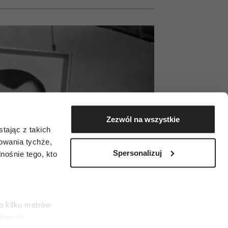
Zezwól na wszystkie
tając z takich
zowania tychże,
Spersonalizuj
ośnie tego, kto
o kilku metrów
 danych