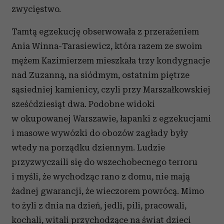
zwycięstwo.
Tamtą egzekucję obserwowała z przerażeniem
Ania Winna-Tarasiewicz, która razem ze swoim
mężem Kazimierzem mieszkała trzy kondygnacje
nad Zuzanną, na siódmym, ostatnim piętrze
sąsiedniej kamienicy, czyli przy Marszałkowskiej
sześćdziesiąt dwa. Podobne widoki
w okupowanej Warszawie, łapanki z egzekucjami
i masowe wywózki do obozów zagłady były
wtedy na porządku dziennym. Ludzie
przyzwyczaili się do wszechobecnego terroru
i myśli, że wychodząc rano z domu, nie mają
żadnej gwarancji, że wieczorem powrócą. Mimo
to żyli z dnia na dzień, jedli, pili, pracowali,
kochali, witali przychodzące na świat dzieci