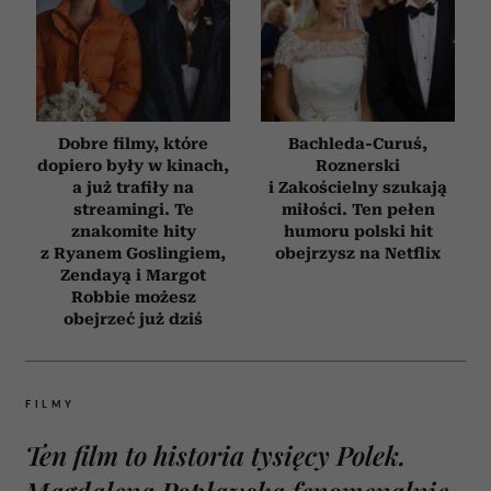
Dobre filmy, które
Bachleda-Curuś,
dopiero były w kinach,
Roznerski
a już trafiły na
i Zakościelny szukają
streamingi. Te
miłości. Ten pełen
znakomite hity
humoru polski hit
z Ryanem Goslingiem,
obejrzysz na Netflix
Zendayą i Margot
Robbie możesz
obejrzeć już dziś
FILMY
Ten film to historia tysięcy Polek.
Magdalena Popławska fenomenalnie