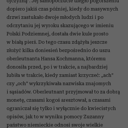
ojczyzną”. Jej samopoczucie uległo pogorszeniu
dopiero jakiś czas później, kiedy do masywnych
drzwi zastukało dwoje młodych ludzi i po
odczytaniu jej wyroku skazującego w imieniu
Polski Podziemnej, dostała dwie kule prosto
w białą pierś. Do tego czasu zdążyła jeszcze
złożyć kilka doniesień bezpośrednio do uszu
oberleutnanta Hansa Kochmanna, któremu
donosiła przed, po i w trakcie, a najbardziej
lubiła w trakcie, kiedy zamiast krzyczeć: „ach”
czy „och” wykrzykiwała nazwiska znajomych
i sąsiadów. Oberleutnant przyjmował to za dobrą
monetę, czasami kogoś aresztował, a czasami
ograniczał się tylko i wyłącznie do kwiecistych
opisów, jak to w wyniku pomocy Zuzanny
państwo niemieckie odnosi swoje wielkie