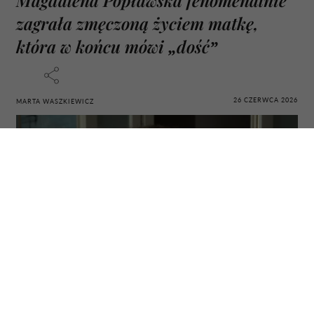
zagrała zmęczoną życiem matkę,
która w końcu mówi „dość”
26 CZERWCA 2026
MARTA WASZKIEWICZ