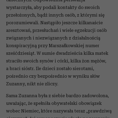
i reklam, aby oferować funkcje społecznościowe i
wystarczyła, aby podali kontakty do swoich
analizować ruch w naszej witrynie. Informacje o tym, jak
przełożonych, bądź innych osób, z którymi się
korzystasz z naszej witryny, udostępniamy partnerom
porozumiewali. Nastąpiło jeszcze kilkanaście
społecznościowym, reklamowym i analitycznym.
aresztowań, przesłuchań i wiele egzekucji osób
Partnerzy mogą połączyć te informacje z innymi danymi
otrzymanymi od Ciebie lub uzyskanymi podczas
związanych i niezwiązanych z działalnością
korzystania z ich usług.
konspiracyjną przy Marszałkowskiej numer
sześćdziesiąt. W sumie dwadzieścia kilka matek
straciło swoich synów i córki, kilka żon mężów,
a braci sióstr. Ile dzieci zostało sierotami,
pośrednio czy bezpośrednio w wyniku słów
Zuzanny, nikt nie zliczy.
Sama Zuzanna była z siebie bardzo zadowolona,
uważając, że spełniła obywatelski obowiązek
wobec Niemiec, które nazywała teraz „prawdziwą