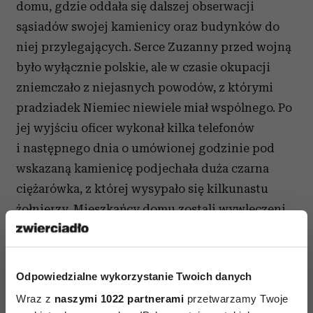
domu, gdzie oddała się dalszej obserwacji
sąsiadów swojej kamienicy oraz budynków do
niej przylegających. Serce Zuzanny przed wojną
było wyłącznie polskie, ale w czasie okupacji
zniemczało z niejasnych powodów, z którymi
pradziadek Niemiec niewiele miał wspólnego. Po
jej wyjściu oficer wykonał kilka telefonów
i następnego dnia o umówionej godzinie pod
wskazaną kamienicę podjechała duża czarna
ciężarówka, z której wysypało się kilkunastu
żołnierzy. Mieszkańcy domu zostali wywleczeni
przez bramę, a następnie ustawieni pod murem.
Rozstrzelano dziesięć osób, w tym trzy kobiety
i siedmiu mężczyzn, a dziesięciu młodych
Odpowiedzialne wykorzystanie Twoich danych
chłopców aresztowano. Jeden z nich, ten, który
Wraz z
naszymi 1022 partnerami
przetwarzamy Twoje
miał futerał na gitarę, próbował uciekać, ale seria