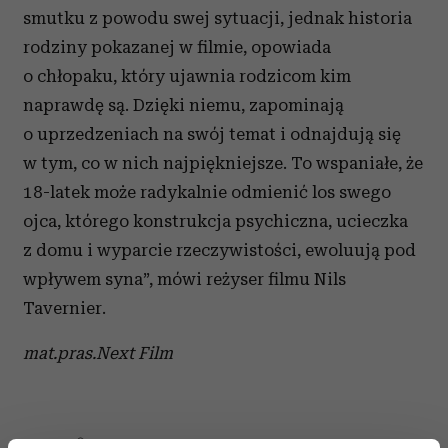
smutku z powodu swej sytuacji, jednak historia
rodziny pokazanej w filmie, opowiada
o chłopaku, który ujawnia rodzicom kim
naprawdę są. Dzięki niemu, zapominają
o uprzedzeniach na swój temat i odnajdują się
w tym, co w nich najpiękniejsze. To wspaniałe, że
18-latek może radykalnie odmienić los swego
ojca, którego konstrukcja psychiczna, ucieczka
z domu i wyparcie rzeczywistości, ewoluują pod
wpływem syna”, mówi reżyser filmu Nils
Tavernier.
mat.pras.Next Film