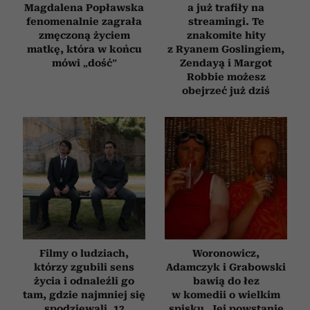
Magdalena Popławska
a już trafiły na
fenomenalnie zagrała
streamingi. Te
zmęczoną życiem
znakomite hity
matkę, która w końcu
z Ryanem Goslingiem,
mówi „dość”
Zendayą i Margot
Robbie możesz
obejrzeć już dziś
Filmy o ludziach,
Woronowicz,
którzy zgubili sens
Adamczyk i Grabowski
życia i odnaleźli go
bawią do łez
tam, gdzie najmniej się
w komedii o wielkim
spodziewali. 12
spisku. Jej powstanie