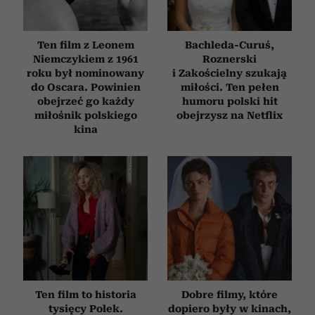
Ten film z Leonem
Bachleda-Curuś,
Niemczykiem z 1961
Roznerski
roku był nominowany
i Zakościelny szukają
do Oscara. Powinien
miłości. Ten pełen
obejrzeć go każdy
humoru polski hit
miłośnik polskiego
obejrzysz na Netflix
kina
Ten film to historia
Dobre filmy, które
tysięcy Polek.
dopiero były w kinach,