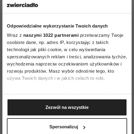
NAJLEPSZE FILMY
NOWE FILMY
Odpowiedzialne wykorzystanie Twoich danych
Wraz z
naszymi 1022 partnerami
przetwarzamy Twoje
AUTOPROMOCJA
osobiste dane, np. adres IP, korzystając z takich
technologii jak pliki cookie, w celu wyświetlania
spersonalizowanych reklam i treści, analizowania tychże,
wychodzenia naprzeciw oczekiwaniom użytkowników i
rozwoju produktów. Masz wybór odnośnie tego, kto
używa Twoich danych i w jakich celach to robi.
Jeśli wyrazisz na to zgodę, chcielibyśmy również:
Gromadzić dane dotyczące Twojej lokalizacji
Zezwól na wszystkie
geograficznej z dokładnością nawet do kilku metrów
Identyfikować Twoje urządzenie, aktywnie
analizując charakteryzującego je zbiory danych
Spersonalizuj
(fingerprinting, czyli wirtualny odcisk palca)