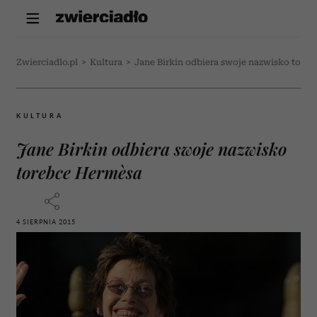
Zwierciadlo.pl
>
Kultura
>
Jane Birkin odbiera swoje nazwisko tore
KULTURA
Jane Birkin odbiera swoje nazwisko
torebce Hermèsa
4 SIERPNIA 2015