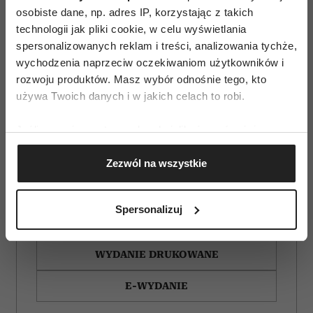
osobiste dane, np. adres IP, korzystając z takich
technologii jak pliki cookie, w celu wyświetlania
spersonalizowanych reklam i treści, analizowania tychże,
wychodzenia naprzeciw oczekiwaniom użytkowników i
rozwoju produktów. Masz wybór odnośnie tego, kto
używa Twoich danych i w jakich celach to robi.
Jeśli wyrazisz na to zgodę, chcielibyśmy również:
Gromadzić dane dotyczące Twojej lokalizacji
Zezwól na wszystkie
geograficznej z dokładnością nawet do kilku metrów
Identyfikować Twoje urządzenie, aktywnie
analizując charakteryzującego je zbiory danych
Spersonalizuj
(fingerprinting, czyli wirtualny odcisk palca)
ZAMÓW
Dowiedz się więcej odnośnie tego, jak Twoje osobiste
dane są przetwarzane oraz ustaw własne preferencje w
WYDANIE DRUKOWANE
sekcji szczegółów
. W Deklaracji plików cookie możesz
zmienić lub wycofać swoją zgodę w dowolnej chwili.
E-WYDANIE