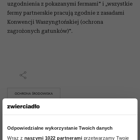
uzgodnienia z pokazanymi fermami" i „wszystkie
fermy partnerskie pracują zgodnie z zasadami
Konwencji Waszyngtońskiej (ochrona
zagrożonych gatunków)".
OCHRONA ŚRODOWISKA
AUTOPROMOCJA
Odpowiedzialne wykorzystanie Twoich danych
Wraz z
naszymi 1022 partnerami
przetwarzamy Twoje