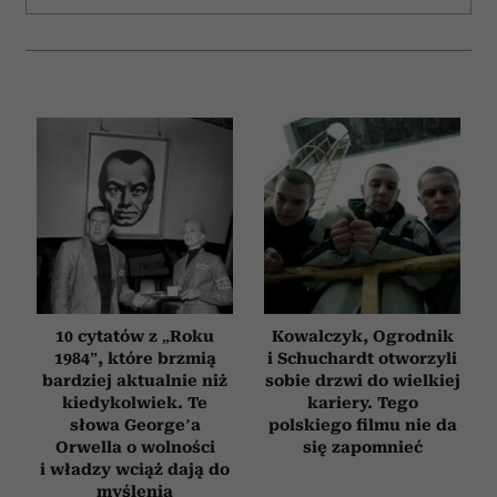
Wykorzystujemy pliki cookie do spersonalizowania treści
i reklam, aby oferować funkcje społecznościowe i
analizować ruch w naszej witrynie. Informacje o tym, jak
korzystasz z naszej witryny, udostępniamy partnerom
społecznościowym, reklamowym i analitycznym.
Partnerzy mogą połączyć te informacje z innymi danymi
otrzymanymi od Ciebie lub uzyskanymi podczas
korzystania z ich usług.
10 cytatów z „Roku
Kowalczyk, Ogrodnik
1984”, które brzmią
i Schuchardt otworzyli
bardziej aktualnie niż
sobie drzwi do wielkiej
kiedykolwiek. Te
kariery. Tego
słowa George’a
polskiego filmu nie da
Orwella o wolności
się zapomnieć
i władzy wciąż dają do
myślenia