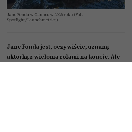
Jane Fonda w Cannes w 2026 roku (Fot.
Spotlight/Launchmetrics)
Jane Fonda jest, oczywiście, uznaną
aktorką z wieloma rolami na koncie. Ale
to też osoba, która – jak być może
pamiętają ci, którzy dbali o swoją
sylwetkę już w latach 90. – stała się
królową fitnessu i domowych treningów
zanim stało się to modne. Dziś Jane Fonda
podkreśla: bez względu na wiek, ale
zwłaszcza, gdy jesteście starsi,