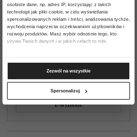
osobiste dane, np. adres IP, korzystając z takich
technologii jak pliki cookie, w celu wyświetlania
spersonalizowanych reklam i treści, analizowania tychże,
wychodzenia naprzeciw oczekiwaniom użytkowników i
rozwoju produktów. Masz wybór odnośnie tego, kto
używa Twoich danych i w jakich celach to robi.
Jeśli wyrazisz na to zgodę, chcielibyśmy również:
Gromadzić dane dotyczące Twojej lokalizacji
Zezwól na wszystkie
geograficznej z dokładnością nawet do kilku metrów
ZAMÓW
Identyfikować Twoje urządzenie, aktywnie
analizując charakteryzującego je zbiory danych
Spersonalizuj
WYDANIE DRUKOWANE
(fingerprinting, czyli wirtualny odcisk palca)
Dowiedz się więcej odnośnie tego, jak Twoje osobiste
E-WYDANIE
dane są przetwarzane oraz ustaw własne preferencje w
sekcji szczegółów
. W Deklaracji plików cookie możesz
zmienić lub wycofać swoją zgodę w dowolnej chwili.