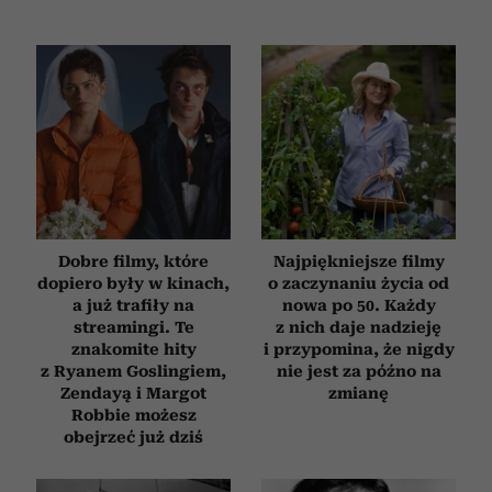
Wykorzystujemy pliki cookie do spersonalizowania treści
i reklam, aby oferować funkcje społecznościowe i
analizować ruch w naszej witrynie. Informacje o tym, jak
korzystasz z naszej witryny, udostępniamy partnerom
społecznościowym, reklamowym i analitycznym.
Partnerzy mogą połączyć te informacje z innymi danymi
otrzymanymi od Ciebie lub uzyskanymi podczas
korzystania z ich usług.
Dobre filmy, które
Najpiękniejsze filmy
dopiero były w kinach,
o zaczynaniu życia od
a już trafiły na
nowa po 50. Każdy
streamingi. Te
z nich daje nadzieję
znakomite hity
i przypomina, że nigdy
z Ryanem Goslingiem,
nie jest za późno na
Zendayą i Margot
zmianę
Robbie możesz
obejrzeć już dziś