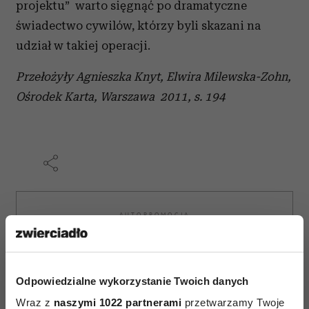
projektu” warto sięgnąć po dramatyczne
świadectwo cywilów, którzy byli skazani na
udział w takiej operacji.
Przełożyły Agnieszka Knyt, Elwira Milewska-Zohn,
Ośrodek Karta, Warszawa 2011, s. 194
AUTOPROMOCJA
Odpowiedzialne wykorzystanie Twoich danych
Wraz z
naszymi 1022 partnerami
przetwarzamy Twoje