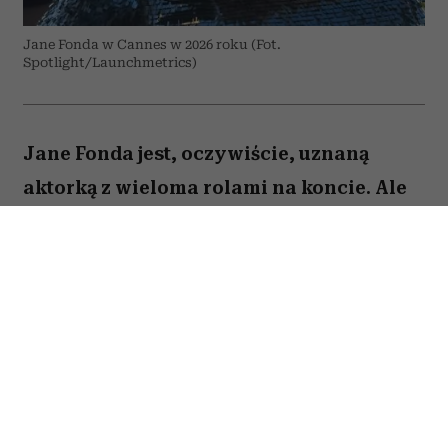
Jane Fonda w Cannes w 2026 roku (Fot.
Spotlight/Launchmetrics)
Jane Fonda jest, oczywiście, uznaną
aktorką z wieloma rolami na koncie. Ale
to też osoba, która – jak być może
pamiętają ci, którzy dbali o swoją
sylwetkę już w latach 90. – stała się
królową fitnessu i domowych treningów
zanim stało się to modne. Dziś Jane Fonda
podkreśla: bez względu na wiek, ale
zwłaszcza, gdy jesteście starsi,