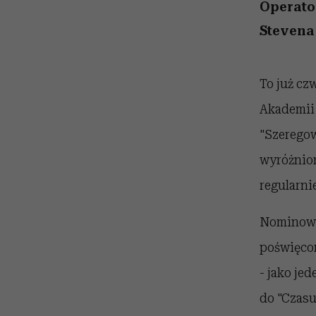
kawę z Kasią Miller”, s.
girls”
Operator
odc. 7]
Stevena
To już cz
Akademii 
"Szeregow
wyróżnion
regularni
Nominowan
poświęcon
- jako jed
do "Czasu