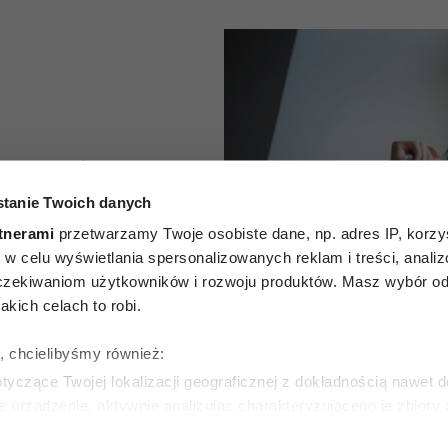
e trzeba
tanie Twoich danych
 przed
tnerami
przetwarzamy Twoje osobiste dane, np. adres IP, korzys
ytułów z
ie, w celu wyświetlania spersonalizowanych reklam i treści, anali
zekiwaniom użytkowników i rozwoju produktów. Masz wybór odn
nia
kich celach to robi.
edii
ę, chcielibyśmy również:
yczące Twojej lokalizacji geograficznej z dokładnością nawet d
ica
e urządzenie, aktywnie analizując charakteryzującego je zbiory
wirtualny odcisk palca)