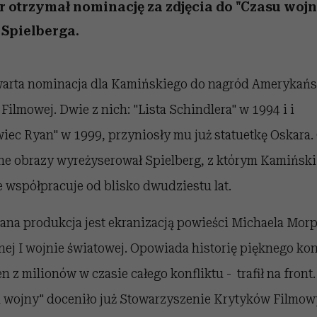
 5,
kwestie, o których wciąż
skutki dla związku i dla
Miller s. 5, odc. 6]
Raport Lyst ujaw
 otrzymał nominację za zdjęcia do "Czasu woj
boimy się mówić
partnerki
najbardziej pożąd
 Spielberga.
ubrania i marki se
warta nominacja dla Kamińskiego do nagród Amerykańs
Filmowej. Dwie z nich: "Lista Schindlera" w 1994 i i
iec Ryan" w 1999, przyniosły mu już statuetkę Oskara.
e obrazy wyreżyserował Spielberg, z którym Kamiński
e współpracuje od blisko dwudziestu lat.
a produkcja jest ekranizacją powieści Michaela Morp
ej I wojnie światowej. Opowiada historię pięknego kon
en z milionów w czasie całego konfliktu - trafił na front.
 wojny" doceniło już Stowarzyszenie Krytyków Filmo