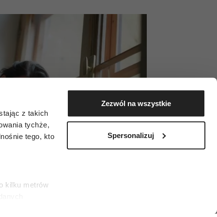
Zezwól na wszystkie
tając z takich
zowania tychże,
Spersonalizuj
ośnie tego, kto
o kilku metrów
 danych