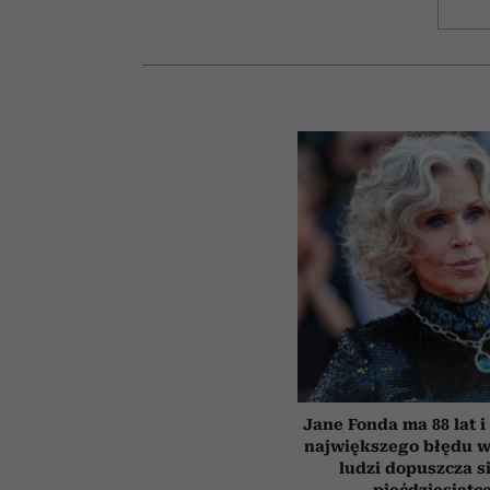
Jane Fonda ma 88 lat i
największego błędu w
ludzi dopuszcza s
pięćdziesiątc