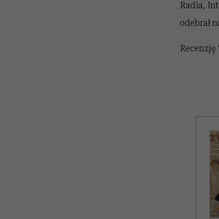
Radia, In
odebrał n
Recenzję 