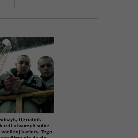
alczyk, Ogrodnik
hardt otworzyli sobie
 wielkiej kariery. Tego
ego filmu nie da się