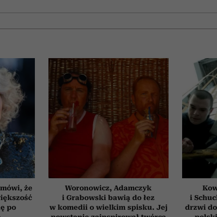
 mówi, że
Woronowicz, Adamczyk
Kow
iększość
i Grabowski bawią do łez
i Schuc
ię po
w komedii o wielkim spisku. Jej
drzwi do
e
powstanie zainspirował twórca
polski