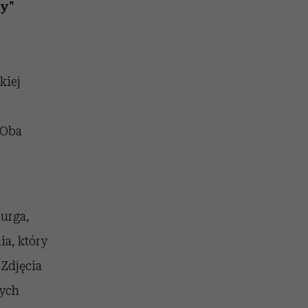
nił
relację z pieniędzmi
ny"
ane
zonu
kiej
 Oba
urga,
ia, który
 Zdjęcia
wych