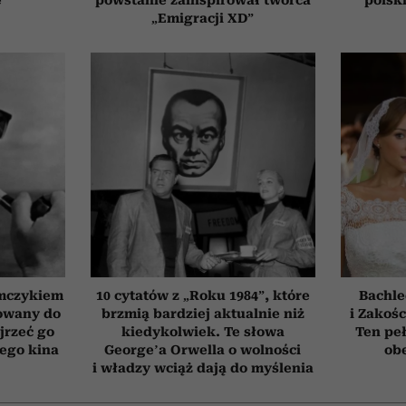
„Emigracji XD”
emczykiem
10 cytatów z „Roku 1984”, które
Bachle
nowany do
brzmią bardziej aktualnie niż
i Zakośc
jrzeć go
kiedykolwiek. Te słowa
Ten peł
iego kina
George’a Orwella o wolności
obe
i władzy wciąż dają do myślenia