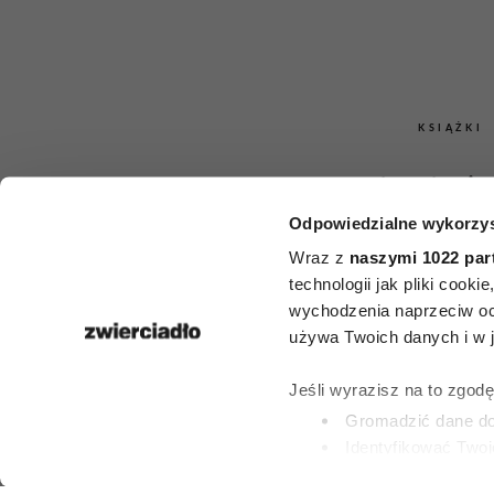
KSIĄŻKI
Książki, któr
Odpowiedzialne wykorzys
przeczytać
Wraz z
naszymi 1022 par
śmiercią. 5 t
technologii jak pliki cook
wychodzenia naprzeciw oc
zestawie
używa Twoich danych i w ja
Encyklop
Jeśli wyrazisz na to zgod
Gromadzić dane dot
Britann
Identyfikować Twoj
(fingerprinting, czyli 