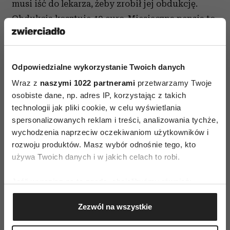
musi iść do lekarza, żeby zrobił jej obdukcję.
Obdukcja kosztuje 40 euro. Miesięczna pensja to
400 euro. A więc kobieta nie idzie do lekarza, nie
dostaje obdukcji i nie dzwoni na policję.
O prawach kobiet wszyscy milczą, tak jak milczą
Odpowiedzialne wykorzystanie Twoich danych
o wszystkich niewygodnych sprawach, Rumunia
Wraz z
naszymi 1022 partnerami
przetwarzamy Twoje
to społeczeństwo milczenia.
osobiste dane, np. adres IP, korzystając z takich
technologii jak pliki cookie, w celu wyświetlania
Żeby się więc trochę podbudować i zmienić
spersonalizowanych reklam i treści, analizowania tychże,
atmosferę, pytam Olivię, jak to było z tą Aną
wychodzenia naprzeciw oczekiwaniom użytkowników i
rozwoju produktów. Masz wybór odnośnie tego, kto
Lupus i jej filmem. Taki odważny gest! Taka
używa Twoich danych i w jakich celach to robi.
wyjątkowa postać, jedyna, która przemówiła
w świecie zakneblowanych, stłamszonych,
Jeśli wyrazisz na to zgodę, chcielibyśmy również:
przerażonych kobiet. - Najprawdopodobniej nie
Gromadzić dane dotyczące Twojej lokalizacji
ma tego filmu – mówi Olivia. – Zaczynam godzić
Zezwól na wszystkie
geograficznej z dokładnością nawet do kilku metrów
się z faktem, że ten film to mit.
Identyfikować Twoje urządzenie, aktywnie