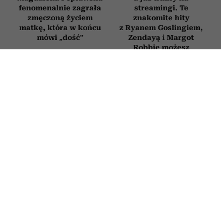
fenomenalnie zagrała
streamingi. Te
zmęczoną życiem
znakomite hity
matkę, która w końcu
z Ryanem Goslingiem,
mówi „dość”
Zendayą i Margot
Robbie możesz
obejrzeć już dziś
FILMY
Bachleda-Curuś, Roznerski i
Zakościelny szukają miłości. Ten
pełen humoru polski hit obejrzysz na
Netflix
9 LIPCA 2026
MILENA ROSZKOWSKA