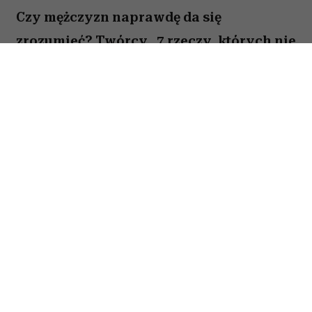
Czy mężczyzn naprawdę da się
zrozumieć? Twórcy „7 rzeczy, których nie
wiecie o facetach” z przymrużeniem oka
próbują odpowiedzieć na to pytanie,
opowiadając o miłości, przyjaźni i
codziennych problemach kilku
bohaterów. Film Kingi Lewińskiej to
lekka komedia romantyczna, która łączy
humor z historiami o relacjach,
życiowych wyborach i poszukiwaniu
szczęścia.