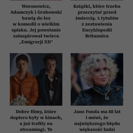
korzystasz z naszej witryny, udostępniamy partnerom
Woronowicz,
Książki, które trzeba
społecznościowym, reklamowym i analitycznym.
Adamczyk i Grabowski
przeczytać przed
Partnerzy mogą połączyć te informacje z innymi danymi
bawią do łez
śmiercią. 5 tytułów
otrzymanymi od Ciebie lub uzyskanymi podczas
w komedii o wielkim
z zestawienia
spisku. Jej powstanie
Encyklopedii
korzystania z ich usług.
zainspirował twórca
Britannica
„Emigracji XD”
Dobre filmy, które
Jane Fonda ma 88 lat
dopiero były w kinach,
i mówi, że
a już trafiły na
największego błędu
streamingi. Te
większość ludzi