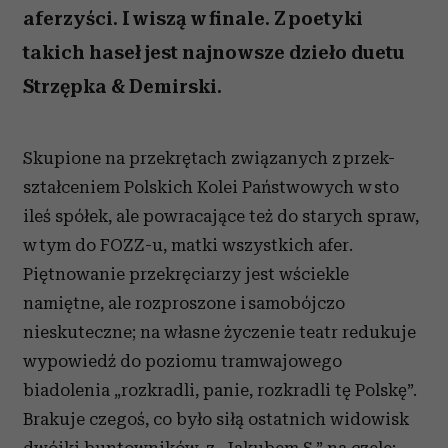
aferzyści. I wiszą w finale. Z poetyki
takich haseł jest najnowsze dzieło duetu
Strzępka & Demirski.
Skupione na przekrętach związanych z przek-
ształceniem Polskich Kolei Państwowych w sto
ileś spółek, ale powracające też do starych spraw,
w tym do FOZZ-u, matki wszystkich afer.
Piętnowanie przekręciarzy jest wściekle
namiętne, ale rozproszone i samobójczo
nieskuteczne; na własne życzenie teatr redukuje
wypowiedź do poziomu tramwajowego
biadolenia „rozkradli, panie, rozkradli tę Polskę”.
Brakuje czegoś, co było siłą ostatnich widowisk