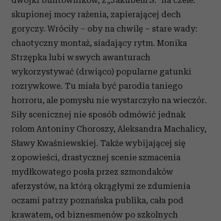
dwójki buntowników, z „Jakubem S.” na czele:
skupionej mocy rażenia, zapierającej dech
goryczy. Wróciły – oby na chwilę – stare wady:
chaotyczny montaż, siadający rytm. Monika
Strzępka lubi w swych awanturach
wykorzystywać (drwiąco) popularne gatunki
rozrywkowe. Tu miała być parodia taniego
horroru, ale pomysłu nie wystarczyło na wieczór.
Siły scenicznej nie sposób odmówić jednak
rolom Antoniny Choroszy, Aleksandra Machalicy,
Sławy Kwaśniewskiej. Także wybijającej się
z opowieści, drastycznej scenie szmacenia
mydłkowatego posła przez szmondaków
aferzystów, na którą okrągłymi ze zdumienia
oczami patrzy poznańska publika, cała pod
krawatem, od biznesmenów po szkolnych