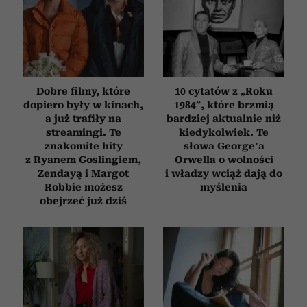
Dobre filmy, które
10 cytatów z „Roku
dopiero były w kinach,
1984”, które brzmią
a już trafiły na
bardziej aktualnie niż
streamingi. Te
kiedykolwiek. Te
znakomite hity
słowa George’a
z Ryanem Goslingiem,
Orwella o wolności
Zendayą i Margot
i władzy wciąż dają do
Robbie możesz
myślenia
obejrzeć już dziś