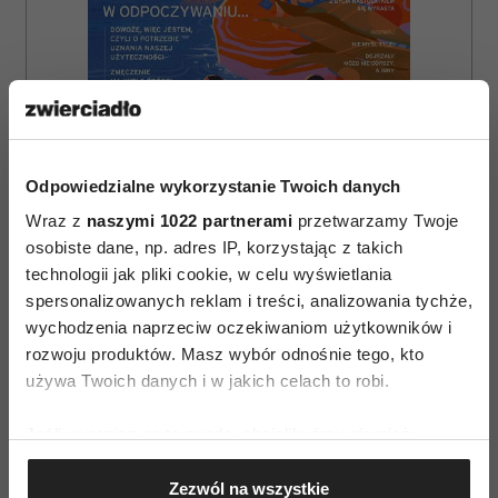
Odpowiedzialne wykorzystanie Twoich danych
Wraz z
naszymi 1022 partnerami
przetwarzamy Twoje
osobiste dane, np. adres IP, korzystając z takich
technologii jak pliki cookie, w celu wyświetlania
ZAMÓW
spersonalizowanych reklam i treści, analizowania tychże,
wychodzenia naprzeciw oczekiwaniom użytkowników i
WYDANIE DRUKOWANE
rozwoju produktów. Masz wybór odnośnie tego, kto
używa Twoich danych i w jakich celach to robi.
E-WYDANIE
Jeśli wyrazisz na to zgodę, chcielibyśmy również:
Gromadzić dane dotyczące Twojej lokalizacji
Zezwól na wszystkie
geograficznej z dokładnością nawet do kilku metrów