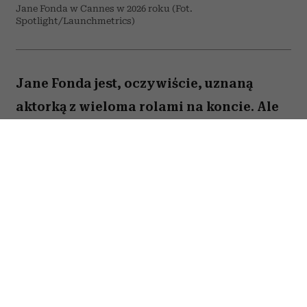
Jane Fonda w Cannes w 2026 roku (Fot.
Spotlight/Launchmetrics)
Jane Fonda jest, oczywiście, uznaną
aktorką z wieloma rolami na koncie. Ale
to też osoba, która – jak być może
pamiętają ci, którzy dbali o swoją
sylwetkę już w latach 90. – stała się
królową fitnessu i domowych treningów
zanim stało się to modne. Dziś Jane Fonda
podkreśla: bez względu na wiek, ale
zwłaszcza, gdy jesteście starsi,
pamiętajcie o jednej rzeczy.