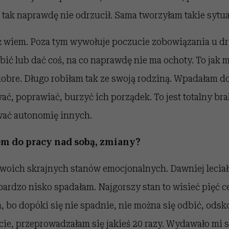
 tak naprawdę nie odrzucił. Sama tworzyłam takie sytua
uż wiem. Poza tym wywołuje poczucie zobowiązania u dr
robić lub dać coś, na co naprawdę nie ma ochoty. To jak
 dobre. Długo robiłam tak ze swoją rodziną. Wpadałam d
ć, poprawiać, burzyć ich porządek. To jest totalny bra
wać autonomię innych.
em do pracy nad sobą, zmiany?
swoich skrajnych stanów emocjonalnych. Dawniej lecia
bardzo nisko spadałam. Najgorszy stan to wisieć pięć 
 bo dopóki się nie spadnie, nie można się odbić, odsk
cie, przeprowadzałam się jakieś 20 razy. Wydawało mi si