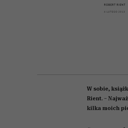
kawę z Kasią Miller”, s.
rozczarowują
ROBERT RIENT
odc. 7]
4 LUTEGO 2013
W sobie, książk
Rient. – Najwa
kilka moich pi