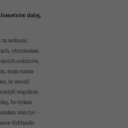
ilometrów dalej,
 za wolność.
kach, otrzymałam
 moich rodziców,
iłam, moja mama
mu, że weszli
rzeżyli wspólnie.
dzkę, bo byłam
siałam walczyć –
asne dyktando.