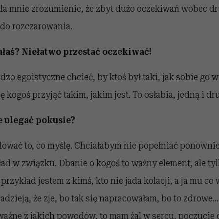
la mnie zrozumienie, że zbyt dużo oczekiwań wobec dr
do rozczarowania.
łaś? Niełatwo przestać oczekiwać!
ardzo egoistyczne chcieć, by ktoś był taki, jak sobie go
ę kogoś przyjąć takim, jakim jest. To osłabia, jedną i dr
ie ulegać pokusie?
olować to, co myślę. Chciałabym nie popełniać ponowni
ad w związku. Dbanie o kogoś to ważny element, ale ty
rzykład jestem z kimś, kto nie jada kolacji, a ja mu co 
dzieją, że zje, bo tak się napracowałam, bo to zdrowe… A
eważne z jakich powodów, to mam żal w sercu, poczucie 