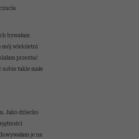
czucia
rych bywałam
 mój wieloletni
siałam przestać
ć sobie takie małe
m. Jako dziecko
ejętności
ładowywałam je na