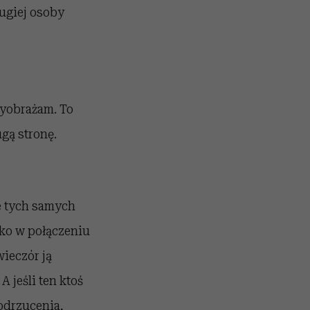
ugiej osoby
 wyobrażam. To
ugą stronę.
e tych samych
lko w połączeniu
wieczór ją
 jeśli ten ktoś
odrzucenia,