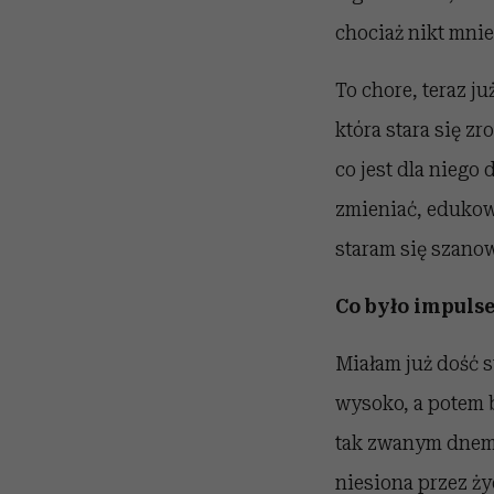
chociaż nikt mnie
To chore, teraz j
która stara się z
co jest dla niego
zmieniać, edukowa
staram się szano
Co było impuls
Miałam już dość 
wysoko, a potem 
tak zwanym dnem,
niesiona przez ży