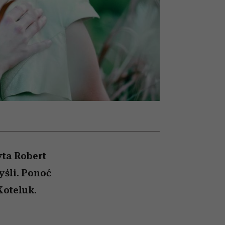
olarów
żegnają się eleganckie osoby
yta Robert
yśli. Ponoć
Koteluk.