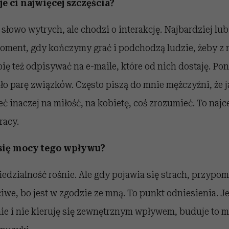
e ci najwięcej szczęścia?
 słowo wytrych, ale chodzi o interakcję. Najbardziej lub
moment, gdy kończymy grać i podchodzą ludzie, żeby z
ę też odpisywać na e-maile, które od nich dostaję. Po
o parę związków. Często piszą do mnie mężczyźni, że j
ć inaczej na miłość, na kobietę, coś zrozumieć. To najc
racy.
 się mocy tego wpływu?
zialność rośnie. Ale gdy pojawia się strach, przypomi
zciwe, bo jest w zgodzie ze mną. To punkt odniesienia. J
ie i nie kieruję się zewnętrznym wpływem, buduje to m