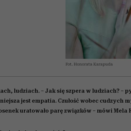
 5,
Raport Lyst ujawnił
Miller s. 5, odc. 6]
trafiła do grona
skuteczne
kosztuje to tysiące d
wśród widzów
najpopularniejszych seriali
najbardziej pożądane
ubrania i marki sezonu
Netflixa
Fot. Honorata Karapuda
ach, ludziach. – Jak się szpera w ludziach? – p
żniejsza jest empatia. Czułość wobec cudzych m
osenek uratowało parę związków – mówi Mela 