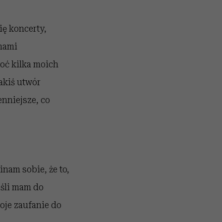
ię koncerty,
 nami
noć kilka moich
akiś utwór
enniejsze, co
nam sobie, że to,
eśli mam do
oje zaufanie do