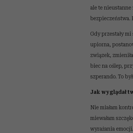
ale te nieustanne
bezpieczeństwa. 
Gdy przestały mi 
upiorna, postanow
związek, zmienił
biec na oślep, prz
szperando. To był
Jak wyglądał tw
Nie miałam kontr
miewałam szczęko
wyrażania emocji.