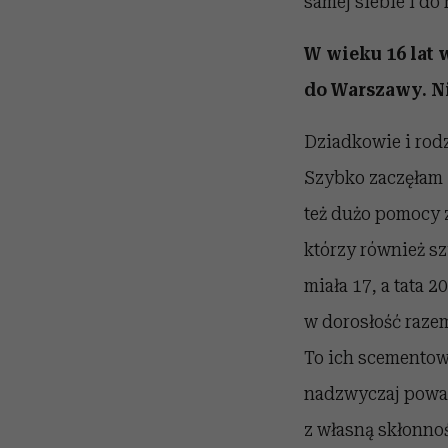
samej siebie i do
W wieku 16 lat 
do Warszawy. Ni
Dziadkowie i rodz
Szybko zaczęłam 
też dużo pomocy 
którzy również sz
miała 17, a tata 2
w dorosłość razem
To ich scementowa
nadzwyczaj poważ
z własną skłonno