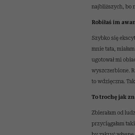
najbliższych, bo 
Robiłaś im awa
Szybko się ekscy
mnie tata, miałam
ugotował mi obiad
wyszczerbione. R
to wdzięczna. Tak
To trochę jak z
Zbierałam od ludz
przyciągałam tak
by zakryć własne.