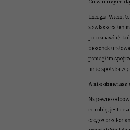
Co w muzyce daj
Energia. Wiem, to
a zwłaszcza ten 
porozmawiać. Lubi
piosenek uratował
pomógł im spojrze
mnie spotyka w p
A nie obawiasz
Na pewno odpowied
co robię, jest uc
czegoś przekonan