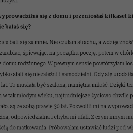
 muzyki.
wyprowadziłaś się z domu i przeniosłaś kilkaset k
e bałaś się?
ice bali się za mnie. Nie czułam strachu, a wdzięczność
zarabiać, śpiewając, na początku poezję, potem w chór
z domu rodzinnego. W pewnym sensie powtórzyłam los
ybko stali się niezależni i samodzielni. Gdy się urodz
0 lat. To musiała być szalona, namiętna miłość. Dzięki te
 w tak młodym wieku, najtrudniejsze życiowo chwile p
ło, są ze sobą prawie 30 lat. Pozwolili mi na wyprowa
na, odpowiedzialna i chyba mi ufali. Z czym innym mu
ścią do matkowania. Próbowałam ustawiać ludzi pod wł