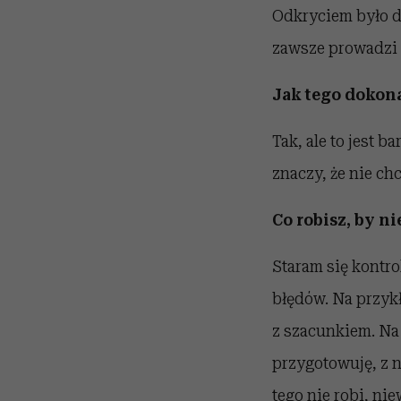
Odkryciem było d
zawsze prowadzi 
Jak tego dokona
Tak, ale to jest b
znaczy, że nie chc
Co robisz, by n
Staram się kontr
błędów. Na przykł
z szacunkiem. Na p
przygotowuję, z na
tego nie robi, ni