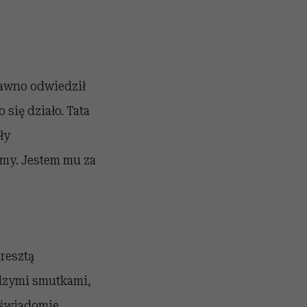
dawno odwiedził
się działo. Tata
ły
śmy. Jestem mu za
zresztą
udzymi smutkami,
 świadomie.