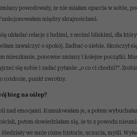
 zmiany powodowały, że nie miałam oparcia w sobie, po
Funkcjonowałam między skrajnościami.
się układać relacje z ludźmi, z moimi bliskimi, dla któ
iłam zawalczyć o spokój. Zadbać o siebie. Skończył się
am mieszkanie, ponowne zmiany i kolejne początki. Mu
yjrzeć się sobie i zadać pytanie: „o co ci chodzi?”. Zrobi
o rozdroże, punkt zwrotny.
ój bieg na oślep?
oli nad emocjami. Kumulowałam je, a potem wybuchała
ścisk, potem dowiedziałam się, że to z powodu nieumi
 Siedziały we mnie różne historie, uczucia, myśli. Wy