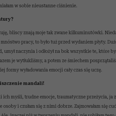
miałam w sobie nieustanne ciśnienie.
ntury?
tuję, bliscy znają moje tak zwane kilkuminutówki. Nie
 mnóstwo pracy, to było tuż przed wydaniem płyty. Dużo 
, umył naczynia i odłożył na bok wszystkie te, które by
azem je wytłukliśmy, a potem ze śmiechem posprzątali
iej formy wyładowania emocji cały czas się uczę.
niszczenie mandali!
i ich myśli, trudne emocje, traumatyczne przeżycia, ja 
ie osoby i czułam się z nimi dobrze. Zajmowałam się c
 Ale, inaczej niż w tworzeniu mandali, nie robiłam tego