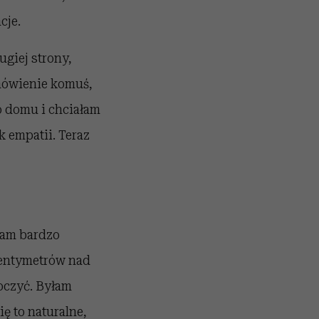
cje.
ugiej strony,
 mówienie komuś,
o domu i chciałam
k empatii. Teraz
łam bardzo
centymetrów nad
oczyć. Byłam
ę to naturalne,