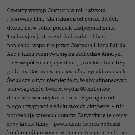
Czwart
y
występ
C
ostner
a
w
roli
reż
yser
a
i pierwszy film, jaki nakręcił od ponad dwóch
dekad
, ma w
s
obie
po
smak
t
radycj
o
nalizmu
.
Tradycyjny jest również c
harakter
historii
napisanej
wspólnie
przez
Costnera
i
Jona
Bairda
.
Akcja filmu
rozgrywa się na zachodzie Ameryki
i bez współczesnej cywilizacji, a całość trwa trzy
godziny. Costner wręcz uwielbia epicki rozmach.
Świadczy o tym również fakt, że aby sfinansować
pierwszą część, twórca wydał
98 milionów
dolarów z własnej kieszeni, co wymagało od
niego rezygnacji z wielu swoich aktywów. – Nie
potrzebuję czterech domów. Zaryzykuję te domy,
żeby kręcić filmy – powiedział twórca podczas
konferencji prasowej w Cannes tuż po premierze.