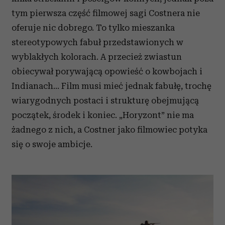
tym p
ierwsza część filmowej sagi Costnera
nie
oferuje
nic dobrego
. To tylko m
ieszanka
s
tereotypowych
f
abuł
p
rzedstawionych
w
w
yblakłych
k
olorach
. A przecież z
wiastun
obiecywał porywającą
opowieść
o
kowbojach
i
Indianach… F
ilm
musi
mieć jednak
fabułę
,
trochę
wiarygodn
ych
postac
i
i
strukturę obejmującą
początek
,
środek
i
koniec
. „Horyzont”
nie
ma
żadnego
z
nich, a
Costner
jako
filmowiec
potyka
się
o
swoje
ambicje
.