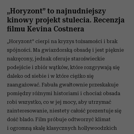
Partnerzy mogą połączyć te informacje z innymi danymi
„Horyzont” to najnudniejszy
otrzymanymi od Ciebie lub uzyskanymi podczas
kinowy projekt stulecia. Recenzja
korzystania z ich usług.
filmu Kevina Costnera
„Hory
zont”
cie
rpi
na
k
ry
zys
to
ż
samośc
i i brak
spójności
. M
a
gw
i
azd
o
rsk
ą
obsad
ę i jest pięknie
nakręcony
,
jednak
o
f
eru
j
e
staro
świ
eck
ie
podejście
i
zbió
r
wątków
, które rozgrywają się
daleko od siebie i
w
które
ciężko
się
zaangażować
. Fabuła g
wałtownie przeskakuje
pomiędzy
różnymi
historiami i chociaż o
bsada
robi wszystko, co w jej mocy, aby utrzymać
zainteresowanie, niestety całość prezentuje się
dość blado. Film próbuje odtworzyć klimat
i ogromną skalę klasycznych hollywoodzkich