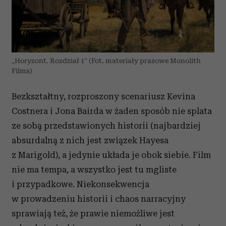
„Horyzont. Rozdział 1” (Fot. materiały prasowe Monolith
Films)
Bezkształtny, rozproszony scenariusz Kevina
Costnera i Jona Bairda w żaden sposób nie splata
ze sobą przedstawionych historii (najbardziej
absurdalną z nich jest związek Hayesa
z Marigold), a jedynie układa je obok siebie. Film
nie ma tempa, a w
szyst
k
o
j
e
st tu
m
g
list
e
i przypadkowe.
Niekonsekwencja
w prowadzeniu historii i chaos narracyjny
sprawiają też, że
prawie
niemożliwe
jest