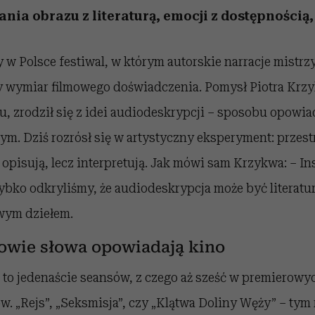
nia obrazu z literaturą, emocji z dostępnością,
y w Polsce festiwal, w którym autorskie narracje mistrz
 wymiar filmowego doświadczenia. Pomysł Piotra Krzy
ktu, zrodził się z idei audiodeskrypcji – sposobu opowi
. Dziś rozrósł się w artystyczny eksperyment: przestr
 opisują, lecz interpretują. Jak mówi sam Krzykwa: – In
ybko odkryliśmy, że audiodeskrypcja może być literatur
wym dziełem.
owie słowa opowiadają kino
 to jedenaście seansów, z czego aż sześć w premierowy
. „Rejs”, „Seksmisja”, czy „Klątwa Doliny Węży” – tym