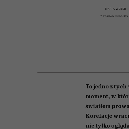
powinien znać odpowi
kawę z Kasią Miller”, s.
mężczyzna jest mnie
modelowania
weterynarz”
reaktywny”
odc. 7]
MARIA WEBER
9 PAŹDZIERNIKA 202
To jedno z tych
moment, w któr
światłem prowa
Korelacje wrac
nie tylko ogląda