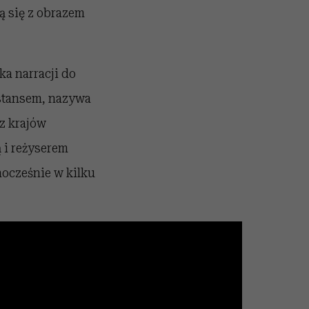
ją się z obrazem
ka narracji do
ystansem, nazywa
z krajów
ą i reżyserem
ocześnie w kilku