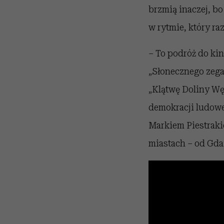
brzmią inaczej, bo
w rytmie, który ra
– To podróż do kin
„Słonecznego zega
„Klątwę Doliny Wę
demokracji ludowej
Markiem Piestraki
miastach – od Gda