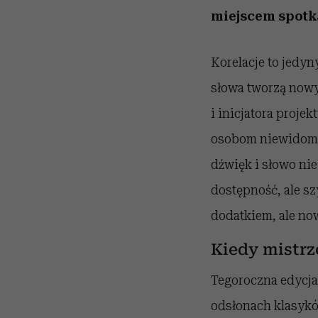
miejscem spotka
Korelacje to jedyn
słowa tworzą nowy
i inicjatora proje
osobom niewidomym
dźwięk i słowo nie
dostępność, ale sz
dodatkiem, ale no
Kiedy mistrz
Tegoroczna edycja
odsłonach klasyków