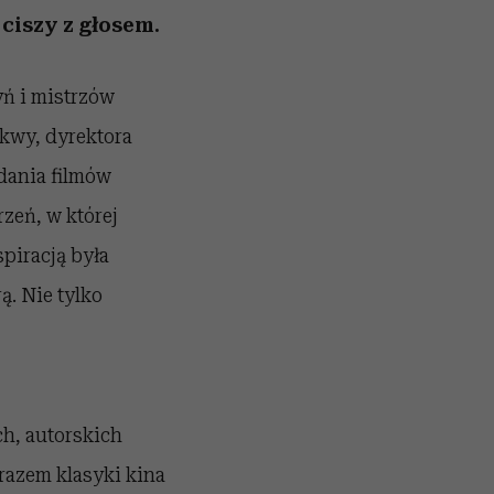
 ciszy z głosem.
yń i mistrzów
kwy, dyrektora
adania filmów
zeń, w której
spiracją była
ą. Nie tylko
ch, autorskich
 razem klasyki kina