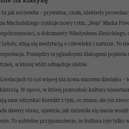
nie na klasykę
t tu jak soczewka – prywatna, czuła, niekiedy prowokacy
sza Machulskiego zyskuje nowy rytm, „Rejs” Marka Pi
współczesności, a dokumenty Władysława Ślesickiego,
Lebdy, stają się medytacją o człowieku i naturze. To ni
interpretacja. Pomiędzy oryginalnymi dialogami pojawia 
rzeń, w której widz odnajduje siebie.
 Korelacjach to coś więcej niż nowa warstwa dźwięku –
 historią. W epoce, w której przeszłość kultury nieustan
ają nam odzyskać kontakt z tym, co znane, ale już nieoc
da dawny obraz, ujawnia, jak zmieniła się nasza wrażli
enie. To subtelne przypomnienie, że kultura żyje tylko 