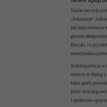
Nowe spojrze
Każda narracja jes
„Seksmisja” Juliu
jak improwizacja 
głosem Małgorzaty 
klasyki, co jej re
emocjonalna przest
Reinterpretacja w
wejścia w dialog z
takie gesty pozwal
które dziś dopowia
i społeczne spojrz