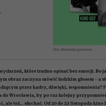
edź
 5,
j
Wiemy, gdzie go kupić
mogą zrobić rodzice
Miller s. 5, odc. 6]
sezon jesień–zima 2
niż się wydaje
5
(Fot. Materiały partnera)
 wydarzeń, które trudno opisać bez emocji. Bo 
ym obraz zaczyna mówić ludzkim głosem – a sło
dzącym przez kadry, dźwięki, wspomnienia? F
a do Wrocławia, by po raz kolejny przypomnieć
ć, ale też… słuchać. Od 20 do 23 listopada kino 