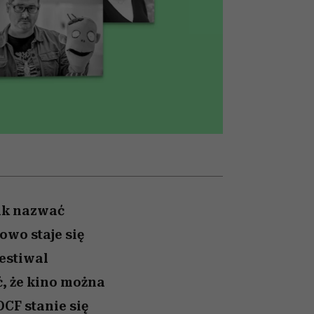
026/27
to dla nich zarwiesz noc
zupełny brak ogłady
girls”
jak nazwać
wo staje się
estiwal
, że kino można
DCF stanie się