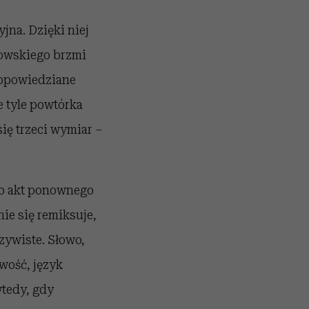
jna. Dzięki niej
wowskiego brzmi
 opowiedziane
e tyle powtórka
się trzeci wymiar –
 to akt ponownego
nie się remiksuje,
zywiste. Słowo,
wość, język
wtedy, gdy