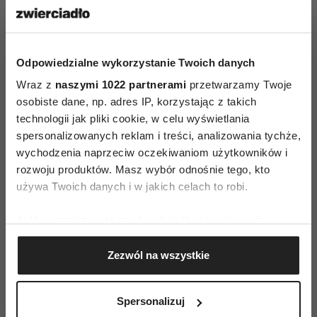
uwagę na długość wylewki.
na podst. mat.pras.Grupa Armatura
Odpowiedzialne wykorzystanie Twoich danych
Wraz z
naszymi 1022 partnerami
przetwarzamy Twoje
osobiste dane, np. adres IP, korzystając z takich
technologii jak pliki cookie, w celu wyświetlania
spersonalizowanych reklam i treści, analizowania tychże,
wychodzenia naprzeciw oczekiwaniom użytkowników i
rozwoju produktów. Masz wybór odnośnie tego, kto
AUTOPROMOCJA
używa Twoich danych i w jakich celach to robi.
Jeśli wyrazisz na to zgodę, chcielibyśmy również:
Gromadzić dane dotyczące Twojej lokalizacji
Zezwól na wszystkie
geograficznej z dokładnością nawet do kilku metrów
Identyfikować Twoje urządzenie, aktywnie
analizując charakteryzującego je zbiory danych
Spersonalizuj
(fingerprinting, czyli wirtualny odcisk palca)