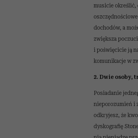
musicie określić,
oszczędnościowe,
dochodów, a może 
zwiększa poczucie
i poświęcicie ją n
komunikacje w zw
2. Dwie osoby, t
Posiadanie jedne
nieporozumień i z
odkryjesz, że kwo
dyskografię Stone
nią pieniądze pr