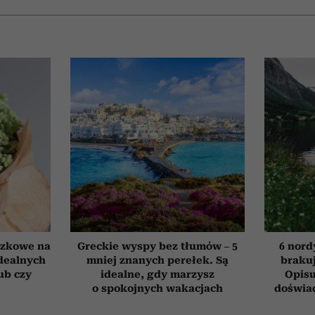
czkowe na
Greckie wyspy bez tłumów – 5
6 nord
idealnych
mniej znanych perełek. Są
brakuj
ub czy
idealne, gdy marzysz
Opisu
o spokojnych wakacjach
doświad