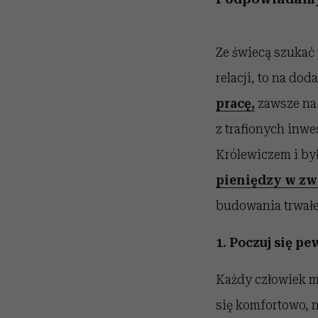
Ze świecą szukać 
relacji, to na do
pracę,
zawsze na 
z trafionych inwes
Królewiczem i b
pieniędzy w zw
budowania trwał
1. Poczuj się pe
Każdy człowiek m
się komfortowo, 