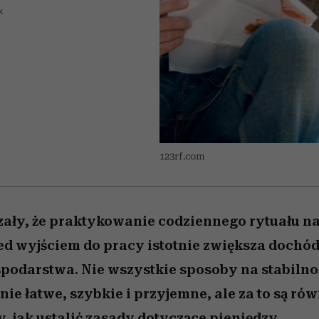
nice
edź
 5,
ć
sezon jesień–zima 2026/27
zaskakujący faworyt
Miller s. 5, odc. 6]
zupełny brak ogł
girls”
K
123rf.com
ały, że praktykowanie codziennego rytuału n
d wyjściem do pracy istotnie zwiększa dochó
podarstwa. Nie wszystkie sposoby na stabilno
ie łatwe, szybkie i przyjemne, ale za to są ró
jak ustalić zasady dotyczące pieniędzy.