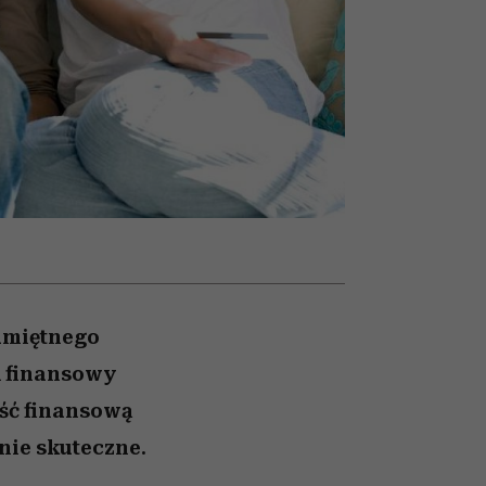
ady
to dla nich zarwiesz noc
Auschwitz
amiętnego
d finansowy
ść finansową
wnie skuteczne.