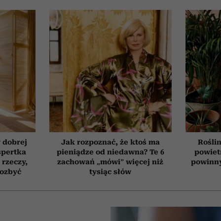
 dobrej
Jak rozpoznać, że ktoś ma
Roślin
spertka
pieniądze od niedawna? Te 6
powiet
 rzeczy,
zachowań „mówi” więcej niż
powinn
pozbyć
tysiąc słów