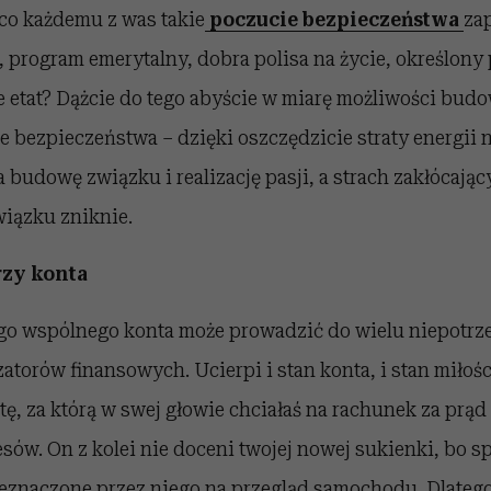
 co każdemu z was takie
poczucie bezpieczeństwa
za
 program emerytalny, dobra polisa na życie, określony
etat? Dążcie do tego abyście w miarę możliwości budow
 bezpieczeństwa – dzięki oszczędzicie straty energii n
a budowę związku i realizację pasji, a strach zakłócają
iązku zniknie.
rzy konta
go wspólnego konta może prowadzić do wielu niepotr
atorów finansowych. Ucierpi i stan konta, i stan miłośc
tę, za którą w swej głowie chciałaś na rachunek za prąd
sów. On z kolei nie doceni twojej nowej sukienki, bo s
zeznaczone przez niego na przegląd samochodu. Dlatego