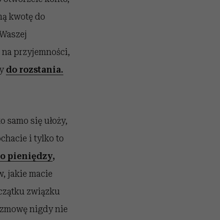
ną kwotę do
 Waszej
i na przyjemności,
ły
do rozstania.
o samo się ułoży,
hacie i tylko to
o pieniędzy
,
, jakie macie
czątku związku
rozmowę nigdy nie