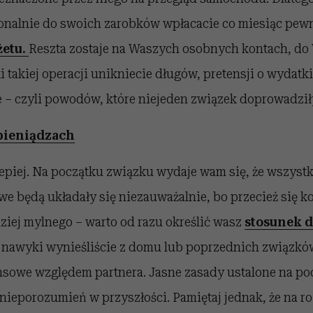
jonalnie do swoich zarobków wpłacacie co miesiąc pew
etu.
Reszta zostaje na Waszych osobnych kontach, do
i takiej operacji unikniecie długów, pretensji o wydatk
ze – czyli powodów, które niejeden związek doprowadzi
pieniądzach
lepiej. Na początku związku wydaje wam się, że wszystk
we będą układały się niezauważalnie, bo przecież się koc
rdziej mylnego – warto od razu określić wasz
stosunek d
e nawyki wynieśliście z domu lub poprzednich związków
nsowe względem partnera. Jasne zasady ustalone na po
nieporozumień w przyszłości. Pamiętaj jednak, że na 