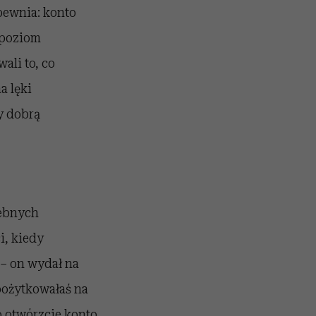
pewnia: konto
 poziom
ali to, co
a lęki
cy dobrą
zebnych
i, kiedy
 – on wydał na
pożytkowałaś na
 otwórzcie konto,