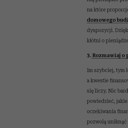
na które proporc
domowego budż
dyspozycji. Dzięk
kłótni o pieniąd
3.
Rozmawiaj o 
Im szybciej, tym 
a kwestie finanso
się liczy. Nic ba
powiedzieć, jaki
oczekiwania fina
pozwolą uniknąć 