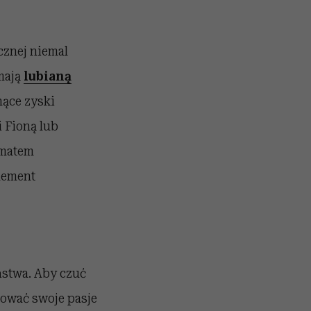
ycznej niemal
mają
lubianą
nące zyski
i Fioną lub
ematem
element
ństwa. Aby czuć
zować swoje pasje