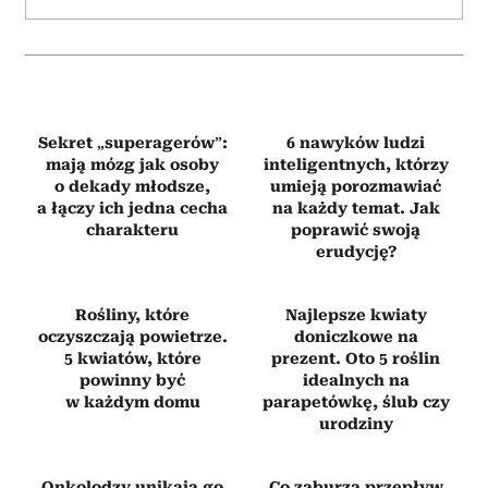
Sekret „superagerów”:
6 nawyków ludzi
mają mózg jak osoby
inteligentnych, którzy
o dekady młodsze,
umieją porozmawiać
a łączy ich jedna cecha
na każdy temat. Jak
charakteru
poprawić swoją
erudycję?
Rośliny, które
Najlepsze kwiaty
oczyszczają powietrze.
doniczkowe na
5 kwiatów, które
prezent. Oto 5 roślin
powinny być
idealnych na
w każdym domu
parapetówkę, ślub czy
urodziny
Onkolodzy unikają go
Co zaburza przepływ