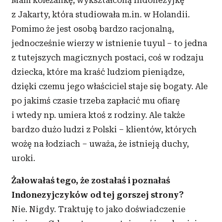
Mam koleżankę, wykształconą Indonezyjkę
korzystasz z naszej witryny, udostępniamy partnerom
z Jakarty, która studiowała m.in. w Holandii.
społecznościowym, reklamowym i analitycznym.
Pomimo że jest osobą bardzo racjonalną,
Partnerzy mogą połączyć te informacje z innymi danymi
otrzymanymi od Ciebie lub uzyskanymi podczas
jednocześnie wierzy w istnienie tuyul – to jedna
korzystania z ich usług.
z tutejszych magicznych postaci, coś w rodzaju
dziecka, które ma kraść ludziom pieniądze,
dzięki czemu jego właściciel staje się bogaty. Ale
po jakimś czasie trzeba zapłacić mu ofiarę
i wtedy np. umiera ktoś z rodziny. Ale także
bardzo dużo ludzi z Polski – klientów, których
wożę na łodziach – uważa, że istnieją duchy,
uroki.
Żałowałaś tego, że zostałaś i poznałaś
Indonezyjczyków od tej gorszej strony?
Nie. Nigdy. Traktuję to jako doświadczenie