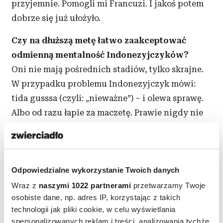
przyjemnie. Pomogli mi Francuzi. I jakoś potem
dobrze się już ułożyło.
Czy na dłuższą metę łatwo zaakceptować
odmienną mentalność Indonezyjczyków?
Oni nie mają pośrednich stadiów, tylko skrajne.
W przypadku problemu Indonezyjczyk mówi:
tida gusssa (czyli: „nieważne”) – i olewa sprawę.
Albo od razu łapie za maczetę. Prawie nigdy nie
ma dyskusji, szukania kompromisu. Ja to także
odczuwam w swoim związku. Przyznaję, to jest
ciężkie do zaakceptowania. Z drugiej strony,
Indonezyjczycy to tacy sami ludzie jak wszędzie.
Odpowiedzialne wykorzystanie Twoich danych
Spotkało mnie z ich strony trochę
Wraz z
naszymi 1022 partnerami
przetwarzamy Twoje
osobiste dane, np. adres IP, korzystając z takich
nieprzyjemności, ale gdybym prowadziła biznes
technologii jak pliki cookie, w celu wyświetlania
gdzie indziej, to zapewne byłoby podobnie.
spersonalizowanych reklam i treści, analizowania tychże,