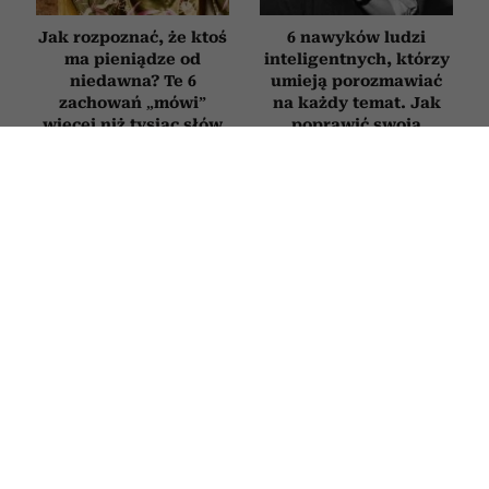
Jak rozpoznać, że ktoś
6 nawyków ludzi
ma pieniądze od
inteligentnych, którzy
niedawna? Te 6
umieją porozmawiać
zachowań „mówi”
na każdy temat. Jak
więcej niż tysiąc słów
poprawić swoją
erudycję?
WNĘTRZA
Najlepsze kwiaty doniczkowe na
prezent. Oto 5 roślin idealnych na
parapetówkę, ślub czy urodziny
23 LIPCA 2026
PATRYCJA KLIKOWSKA