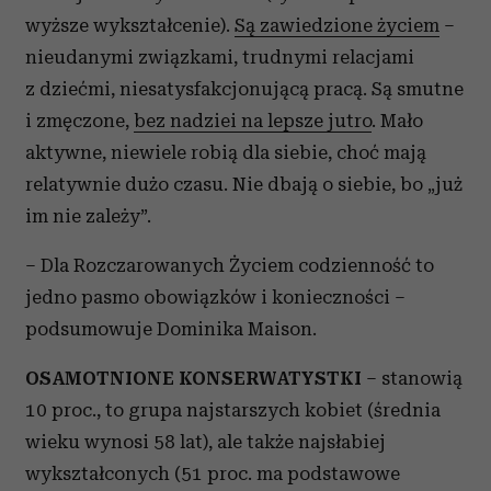
analizować ruch w naszej witrynie. Informacje o tym, jak
wyższe wykształcenie).
Są zawiedzione życiem
–
korzystasz z naszej witryny, udostępniamy partnerom
nieudanymi związkami, trudnymi relacjami
społecznościowym, reklamowym i analitycznym.
z dziećmi, niesatysfakcjonującą pracą. Są smutne
Partnerzy mogą połączyć te informacje z innymi danymi
otrzymanymi od Ciebie lub uzyskanymi podczas
i zmęczone,
bez nadziei na lepsze jutro
. Mało
korzystania z ich usług.
aktywne, niewiele robią dla siebie, choć mają
relatywnie dużo czasu. Nie dbają o siebie, bo „już
im nie zależy”.
– Dla Rozczarowanych Życiem codzienność to
jedno pasmo obowiązków i konieczności –
podsumowuje Dominika Maison.
OSAMOTNIONE KONSERWATYSTKI
– stanowią
10 proc., to grupa najstarszych kobiet (średnia
wieku wynosi 58 lat), ale także najsłabiej
wykształconych (51 proc. ma podstawowe