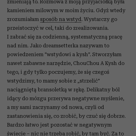
zmieniają to. Rozmowa z moją przyjaciółką była
kamieniem milowym w moim życiu. Gdyż wtedy
zrozumiałam
sposób na wstyd
. Wystarczy go
przeistoczyć w cel, taki do zrealizowania.
I zabrać się za codzienną, systematyczną pracę
nad nim. Jako dreamsetterka nazywam to
powiedzeniem “wstydowi a kysh”. Stworzyłam
nawet zabawne narzędzie, ChouChou A Kysh do
tego, i gdy tylko poczujemy, że się czegoś
wstydzimy, to mamy sobie z „strzelić”
naciągniętą bransoletką w rękę. Delikatny ból
idący do mózgu przerywa negatywne myślenie,
a my sami zaczynamy od nowa, czyli od
zastanowienia się, co zrobić, by czuć się dobrze.
Bardzo łatwo jest pozostać w negatywnym
świecie – nic nie trzeba robić, by tam być. Za to