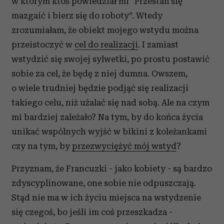
w którym ktoś powiedział mi “Przestań się
mazgaić i bierz się do roboty”. Wtedy
zrozumiałam, że obiekt mojego wstydu można
przeistoczyć w
cel do realizacji
. I zamiast
wstydzić się swojej sylwetki, po prostu postawić
sobie za cel, że będę z niej dumna. Owszem,
o wiele trudniej będzie podjąć się realizacji
takiego celu, niż użalać się nad sobą. Ale na czym
mi bardziej zależało? Na tym, by do końca życia
unikać wspólnych wyjść w bikini z koleżankami
czy na tym, by
przezwyciężyć mój wstyd
?
Przyznam, że Francuzki - jako kobiety - są bardzo
zdyscyplinowane, one sobie nie odpuszczają.
Stąd nie ma w ich życiu miejsca na wstydzenie
się czegoś, bo jeśli im coś przeszkadza -