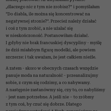
społecznościowym, reklamowym i analitycznym.
Partnerzy mogą połączyć te informacje z innymi danymi
„dlaczego nic z tym nie zrobisz?” i pomyślałam
otrzymanymi od Ciebie lub uzyskanymi podczas
“Do diabla, ile można się koncentrować na
korzystania z ich usług.
negatywnej stronie?”. Przecież należy działać
i coś z tym zrobić, a nie użalać się
w nieskończoność. Postanowiłam działać.
I gdyby nie brak francuskiej dyscypliny - myślę
że dziś miałabym figurę modelki, ale powiem
szczerze: i tak uważam, że jest całkiem nieźle.
A zatem - skoro w obecnych czasach wszędzie
panuje moda na naturalność - przeanalizujmy
sobie, z czym się rodzimy, a co nabywamy.
A następnie zastanówmy się, czy to, co nabyliśmy
- jest nam potrzebne. A jeśli nie – to zróbmy
z tym coś, by czuć się dobrze. Dlatego