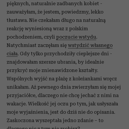
pięknych, naturalnie zadbanych kobiet -
zauważyłam, że jestem, powiedzmy, lekko
tłustawa. Nie czekałam długo na naturalną
reakcję wyniesioną wraz z polskim
pochodzeniem, czyli
poczucie wstydu
.
Natychmiast zaczęłam się
wstydzić własnego
ciała
. Gdy tylko przychodziły cieplejsze dni -
znajdowałam szersze ubrania, by idealnie
przykryć moje znienawidzone kształty.
Wspólnych wyjść na plażę z koleżankami wręcz
unikałam. Aż pewnego dnia zwierzyłam się mojej
przyjaciółce, dlaczego nie chcę jechać z nimi na
wakacje. Wielkość jej oczu po tym, jak usłyszała
moje wyjaśnienia, jest do dziś nie do opisania.
Zaskoczona wyszeptała jedno zdanie – to
dlaczego nic z tym nie zrobisz?