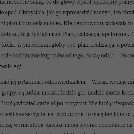
 na siebie samą, bo do głowy wpadł jej kolejny pomysł
e spać. Obmyślała, jak go wprowadzić w czyn, i to chwi
tni plan i odniosła sukces. Nie bez powodu zadawała to
obrze, że ja też tak mam. Plan, realizacja, spełnienie. Pl
w kółko. A przecież mogłoby być: plan, realizacja, a pote
ienie i odcinanie kuponów od tego, co się udało. – Po co
wała Agi.
nad jej pytaniem i odpowiedziałem: – Wiesz, wydaje mi 
e grupy. Są ludzie morza i ludzie gór. Ludzie morza koch
 Lubią widzieć życie aż po horyzont. Nie lubią niespod
t jeśli morze-życie jest wzburzone, to mają ten komfort
moczą w nim stopę. Zawsze mogą wybrać pozostanie na 