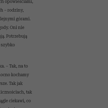
ych opowieściami,
ch – rodziny,
olejnymi górami.
gody. Oni nie
ją. Potrzebują
ą szybko
a. – Tak, na to
 mocno kochamy
sze. Tak jak
icznościach, tak
ągle ciekawi, co