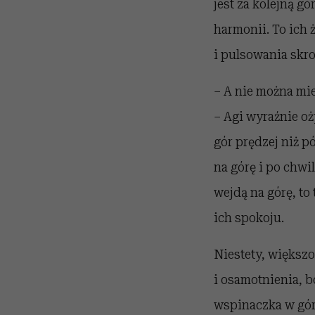
jest za kolejną g
harmonii. To ich
i pulsowania skro
– A nie można mie
– Agi wyraźnie oż
gór prędzej niż p
na górę i po chwi
wejdą na górę, to
ich spokoju.
Niestety, większo
i osamotnienia, b
wspinaczka w gór