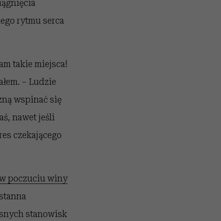
iągnięcia
nego rytmu serca
am takie miejsca!
ałem. – Ludzie
zną wspinać się
ś, nawet jeśli
kres czekającego
w poczuciu winy
ustanna
esnych stanowisk