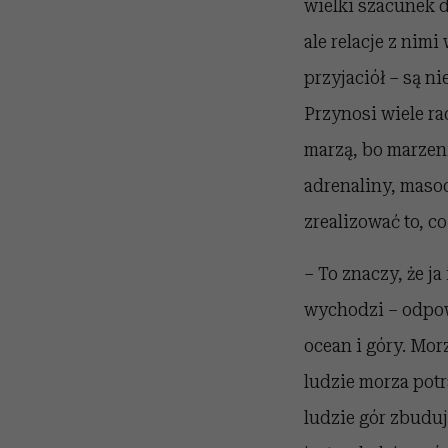
wielki szacunek d
ale relacje z nim
przyjaciół – są n
Przynosi wiele ra
marzą, bo marzeni
adrenaliny, maso
zrealizować to, co
– To znaczy, że ja
wychodzi – odpow
ocean i góry. Mor
ludzie morza potr
ludzie gór zbuduj