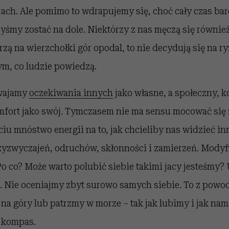
ach. Ale pomimo to wdrapujemy się, choć cały czas bar
yśmy zostać na dole. Niektórzy z nas męczą się również 
trzą na wierzchołki gór opodal, to nie decydują się na 
ym, co ludzie powiedzą.
swajamy
oczekiwania innych
jako własne, a społeczny, 
ort jako swój. Tymczasem nie ma sensu mocować się z
u mnóstwo energii na to, jak chcieliby nas widzieć in
rzyzwyczajeń, odruchów, skłonności i zamierzeń. Mody
Po co? Może warto polubić siebie takimi jacy jesteśmy?
. Nie oceniajmy zbyt surowo samych siebie. To z powo
 na góry lub patrzmy w morze – tak jak lubimy i jak n
 kompas.