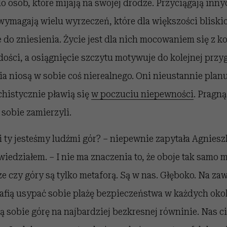
o osób, które mijają na swojej drodze. Przyciągają inn
i wymagają wielu wyrzeczeń, które dla większości bliski
ie do zniesienia. Życie jest dla nich mocowaniem się z k
dości, a osiągnięcie szczytu motywuje do kolejnej przy
a niosą w sobie coś nierealnego. Oni nieustannie planu
chistycznie pławią się
w poczuciu niepewności
. Pragn
 sobie zamierzyli.
 i ty jesteśmy ludźmi gór? – niepewnie zapytała Agnieszk
iedziałem. – I nie ma znaczenia to, że oboje tak samo
ze czy góry są tylko metaforą. Są w nas. Głęboko. Na zaw
afią usypać sobie plażę bezpieczeństwa w każdych okol
ą sobie górę na najbardziej bezkresnej równinie. Nas ci