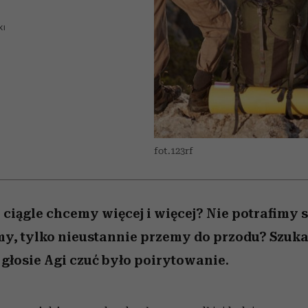
 5,
Raport Lyst ujawnił
Miller s. 5, odc. 6]
trafiła do grona
skuteczne
kosztuje to tysiące d
wśród widzów
najpopularniejszych seriali
najbardziej pożądane
KI
ubrania i marki sezonu
Netflixa
fot.123rf
a ciągle chcemy więcej i więcej? Nie potrafimy 
my, tylko nieustannie przemy do przodu? Szu
łosie Agi czuć było poirytowanie.