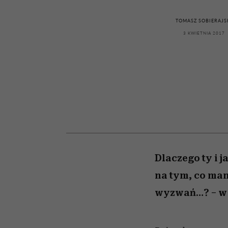
kawę z Kasią Miller”, s.
rozczarowują
odc. 7]
TOMASZ SOBIERAJS
3 KWIETNIA 2017
Dlaczego ty i j
na tym, co ma
wyzwań…? – w g