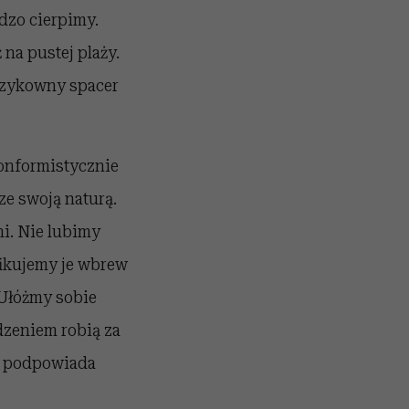
dzo cierpimy.
na pustej plaży.
ryzykowny spacer
konformistycznie
e swoją naturą.
ni. Nie lubimy
fikujemy je wbrew
 Ułóżmy sobie
dzeniem robią za
am podpowiada