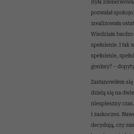
Była zdenerwowana
pozwalał spokojni
zrealizowała osta
Wiedziała bardzo d
spełnienie. I tak 
spełnienie, spełn
gonimy? – dopyty
Zastanowiłem się 
dzielą się na dwi
niespieszny czas.
i zaskoczeń. Nawe
decydują, czy za