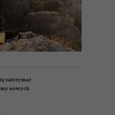
olarów
żegnają się eleganckie osoby
się zatrzymać
kamy nowych