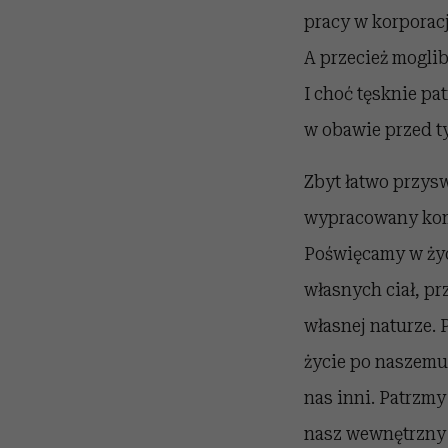
pracy w korporacj
A przecież moglib
I choć tęsknie pa
w obawie przed t
Zbyt łatwo przy
wypracowany komf
Poświęcamy w życi
własnych ciał, p
własnej naturze. 
życie po naszemu
nas inni. Patrzmy
nasz wewnętrzny