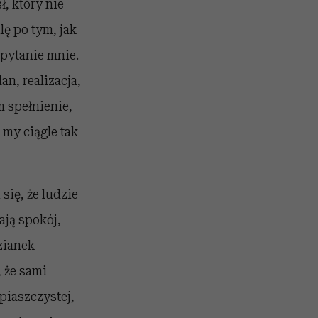
, który nie
lę po tym, jak
 pytanie mnie.
an, realizacja,
m spełnienie,
 my ciągle tak
się, że ludzie
ają spokój,
zianek
, że sami
piaszczystej,