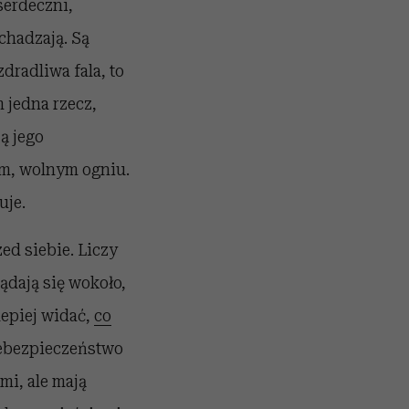
serdeczni,
echadzają. Są
zdradliwa fala, to
m jedna rzecz,
ą jego
ym, wolnym ogniu.
uje.
zed siebie. Liczy
lądają się wokoło,
lepiej widać,
co
niebezpieczeństwo
mi, ale mają