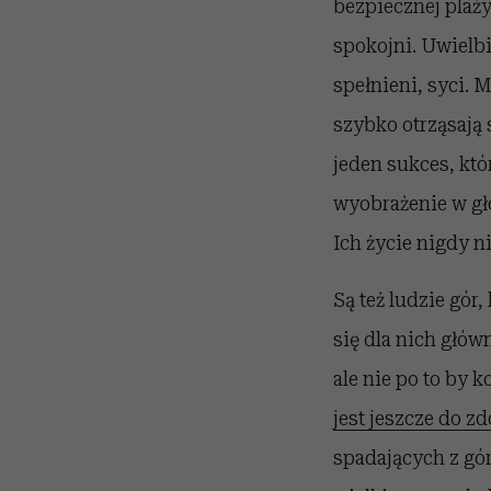
bezpiecznej plaży
spokojni. Uwielbi
spełnieni, syci. 
szybko otrząsają 
jeden sukces, któ
wyobrażenie w gł
Ich życie nigdy ni
Są też ludzie gór,
się dla nich główn
ale nie po to by 
jest jeszcze do z
spadających z gór