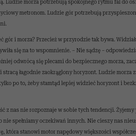
órą. Ludzie morza potrzebują spokojnego rytmu fal do os
 życiowy metronom. Ludzie gór potrzebują przyspieszo
ni.
ć gór i morza? Przecież w przyrodzie tak bywa. Widział
ywiła się na to wspomnienie. – Nie sądzę – odpowiedzi
óźniej odwrócą się plecami do bezpiecznego morza, zac
li stracą łagodnie zaokrąglony horyzont. Ludzie morza za
 tylko po to, żeby stamtąd lepiej widzieć horyzont i bez
ść z nas nie rozpoznaje w sobie tych tendencji. Żyjemy
o nie spełniamy oczekiwań innych. Nie cieszy nas nie
ę, która stanowi motor napędowy większości współcz