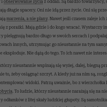
 i
obserwowanie życia
z oddali. Są bardzo towarzyscy, 
ają długie spacery. Oni nie idą przez życie. Oni się prz
Mają
marzenia, a nie plany
. Nawet jeśli czasem zaleje ich 
się z porażki. Mają gdzie i do kogo wracać. Wystarczy i
ry pielęgnują bardzo długo w swoich sercach i podpalaj
owach innych, utrzymując go nieustannie na tym sam
e eksploduje. Nie dążą do tego. To ich nawet nie interes
 którzy nieustannie wspinają się wyżej, dalej, biegną pr
ie to, żeby osiągnąć szczyt. A kiedy już na nim są, rozg
kontemplować widoki. Patrzą uważnie, bo z wierzchołka 
dobycia
. To ludzie, którzy nieustannie narażają się na 
y odłamków z litej skały ludzkiej głupoty. Są samotnika