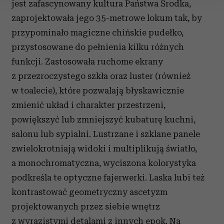
jest zafascynowany kultura Państwa Środka,
zaprojektowała jego 35-metrowe lokum tak, by
Wykorzystujemy pliki cookie do spersonalizowania treści
i reklam, aby oferować funkcje społecznościowe i
przypominało magiczne chińskie pudełko,
analizować ruch w naszej witrynie. Informacje o tym, jak
przystosowane do pełnienia kilku różnych
korzystasz z naszej witryny, udostępniamy partnerom
funkcji. Zastosowała ruchome ekrany
społecznościowym, reklamowym i analitycznym.
z przezroczystego szkła oraz luster (również
Partnerzy mogą połączyć te informacje z innymi danymi
otrzymanymi od Ciebie lub uzyskanymi podczas
w toalecie), które pozwalają błyskawicznie
korzystania z ich usług.
zmienić układ i charakter przestrzeni,
powiększyć lub zmniejszyć kubaturę kuchni,
salonu lub sypialni. Lustrzane i szklane panele
zwielokrotniają widoki i multiplikują światło,
a monochromatyczna, wyciszona kolorystyka
podkreśla te optyczne fajerwerki. Laska lubi też
kontrastować geometryczny ascetyzm
projektowanych przez siebie wnętrz
z wyrazistymi detalami z innych epok. Na