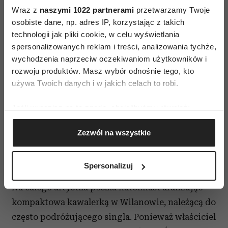
i kolorystyką.
Wraz z
naszymi 1022 partnerami
przetwarzamy Twoje
osobiste dane, np. adres IP, korzystając z takich
technologii jak pliki cookie, w celu wyświetlania
spersonalizowanych reklam i treści, analizowania tychże,
wychodzenia naprzeciw oczekiwaniom użytkowników i
rozwoju produktów. Masz wybór odnośnie tego, kto
używa Twoich danych i w jakich celach to robi.
Jeśli wyrazisz na to zgodę, chcielibyśmy również:
Gromadzić dane dotyczące Twojej lokalizacji
Zezwól na wszystkie
geograficznej z dokładnością nawet do kilku metrów
Identyfikować Twoje urządzenie, aktywnie
analizując charakteryzującego je zbiory danych
Aleksandra Laska, stylizacja
Spersonalizuj
(fingerprinting, czyli wirtualny odcisk palca)
Dowiedz się więcej odnośnie tego, jak Twoje osobiste
Na całego artystka poszła natomiast aranżując
dane są przetwarzane oraz ustaw własne preferencje w
kompaktowa kawalerką w Wilanowie, należącą do
sekcji szczegółów
. W Deklaracji plików cookie możesz
często podróżującego singla. Ponieważ właściciel
zmienić lub wycofać swoją zgodę w dowolnej chwili.