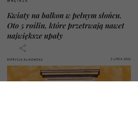
WNĘTRZA
Kwiaty na balkon w pełnym słońcu.
Oto 5 roślin, które przetrwają nawet
największe upały
2 LIPCA 2026
PATRYCJA KLIKOWSKA