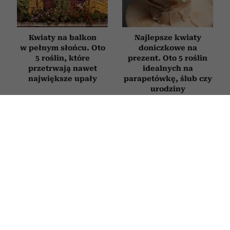
Kwiaty na balkon
Najlepsze kwiaty
w pełnym słońcu. Oto
doniczkowe na
5 roślin, które
prezent. Oto 5 roślin
przetrwają nawet
idealnych na
największe upały
parapetówkę, ślub czy
urodziny
ZDROWIE
Onkolodzy unikają go jak ognia. Ten
popularny produkt z lodówki
drastycznie zwiększa ryzyko
nowotworów