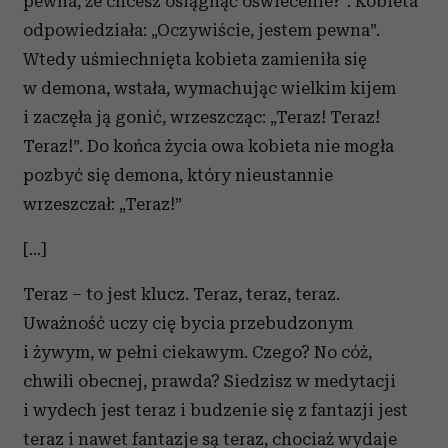
pewna, że chcesz osiągnąć oświecenie?”. Kobieta
odpowiedziała: „Oczywiście, jestem pewna”.
Wtedy uśmiechnięta kobieta zamieniła się
w demona, wstała, wymachując wielkim kijem
i zaczęła ją gonić, wrzeszcząc: „Teraz! Teraz!
Teraz!”. Do końca życia owa kobieta nie mogła
pozbyć się demona, który nieustannie
wrzeszczał: „Teraz!”
[…]
Teraz – to jest klucz. Teraz, teraz, teraz.
Uważność uczy cię bycia przebudzonym
i żywym, w pełni ciekawym. Czego? No cóż,
chwili obecnej, prawda? Siedzisz w medytacji
i wydech jest teraz i budzenie się z fantazji jest
teraz i nawet fantazje są teraz, chociaż wydaje