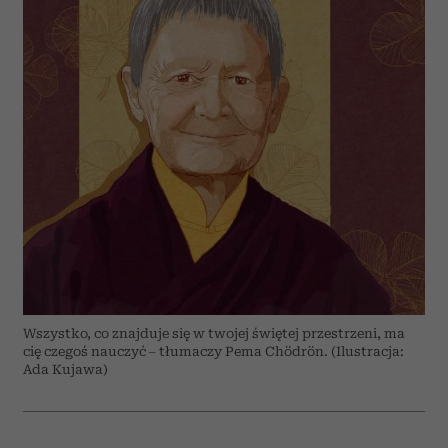
Wszystko, co znajduje się w twojej świętej przestrzeni, ma
cię czegoś nauczyć – tłumaczy Pema Chödrön. (Ilustracja:
Ada Kujawa)