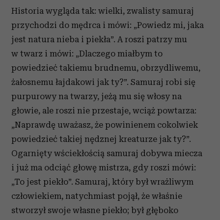
Historia wygląda tak: wielki, zwalisty samuraj
przychodzi do mędrca i mówi: „Powiedz mi, jaka
jest natura nieba i piekła”. A roszi patrzy mu
w twarz i mówi: „Dlaczego miałbym to
powiedzieć takiemu brudnemu, obrzydliwemu,
żałosnemu łajdakowi jak ty?”. Samuraj robi się
purpurowy na twarzy, jeżą mu się włosy na
głowie, ale roszi nie przestaje, wciąż powtarza:
„Naprawdę uważasz, że powinienem cokolwiek
powiedzieć takiej nędznej kreaturze jak ty?”.
Ogarnięty wściekłością samuraj dobywa miecza
i już ma odciąć głowę mistrza, gdy roszi mówi:
„To jest piekło”. Samuraj, który był wrażliwym
człowiekiem, natychmiast pojął, że właśnie
stworzył swoje własne piekło; był głęboko