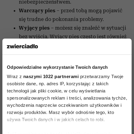
niebezpieczeństwem.
Warczący pies
– przed tobą mogą pojawić
się trudne do pokonania problemy.
Wyjący pies
– możesz się znaleźć w sytuacji
bez wyjścia. Wyjący pies często jest również
przestrogą przed chorobą.
Wściekły pies
– ktoś z najbliższych
niebawem stanie się twoim największym
Odpowiedzialne wykorzystanie Twoich danych
wrogiem.
Wraz z
naszymi 1022 partnerami
przetwarzamy Twoje
Cierpiący,
chory pies
– dręczą cię
osobiste dane, np. adres IP, korzystając z takich
problemy, które mogą się negatywnie odbić
technologii jak pliki cookie, w celu wyświetlania
na twoim zdrowiu. Zadbaj o siebie.
spersonalizowanych reklam i treści, analizowania tychże,
wychodzenia naprzeciw oczekiwaniom użytkowników i
Kulawy czworonóg
– pies kulawy albo bez
rozwoju produktów. Masz wybór odnośnie tego, kto
łapy symbolizuje straty, które
używa Twoich danych i w jakich celach to robi.
najprawdopodobniej poniesiesz w
niedalekiej przyszłości.
Jeśli wyrazisz na to zgodę, chcielibyśmy również: