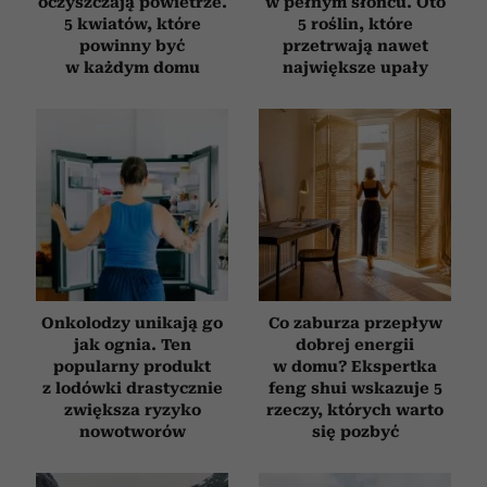
oczyszczają powietrze.
w pełnym słońcu. Oto
5 kwiatów, które
5 roślin, które
powinny być
przetrwają nawet
w każdym domu
największe upały
Onkolodzy unikają go
Co zaburza przepływ
jak ognia. Ten
dobrej energii
popularny produkt
w domu? Ekspertka
z lodówki drastycznie
feng shui wskazuje 5
zwiększa ryzyko
rzeczy, których warto
nowotworów
się pozbyć