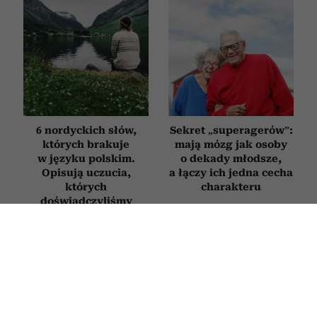
6 nordyckich słów,
Sekret „superagerów”:
których brakuje
mają mózg jak osoby
w języku polskim.
o dekady młodsze,
Opisują uczucia,
a łączy ich jedna cecha
których
charakteru
doświadczyliśmy
chociaż raz w życiu
WNĘTRZA
Najlepsze kwiaty doniczkowe na