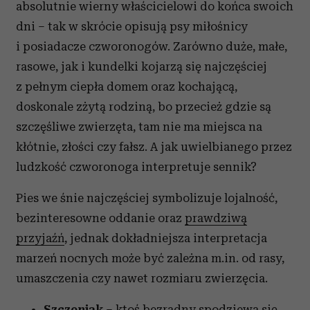
absolutnie wierny właścicielowi do końca swoich
dni – tak w skrócie opisują psy miłośnicy
i posiadacze czworonogów. Zarówno duże, małe,
rasowe, jak i kundelki kojarzą się najczęściej
z pełnym ciepła domem oraz kochającą,
doskonale zżytą rodziną, bo przecież gdzie są
szczęśliwe zwierzęta, tam nie ma miejsca na
kłótnie, złości czy fałsz. A jak uwielbianego przez
ludzkość czworonoga interpretuje sennik?
Pies we śnie najczęściej symbolizuje lojalność,
bezinteresowne oddanie oraz
prawdziwą
przyjaźń
, jednak dokładniejsza interpretacja
marzeń nocnych może być zależna m.in. od rasy,
umaszczenia czy nawet rozmiaru zwierzęcia.
Szczeniak
– ktoś bezradny spodziewa się