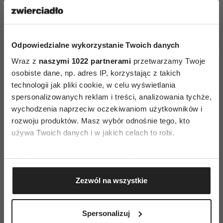
Zdałam sobie sprawę, że często zasypiam
zmęczona, ale nie zrelaksowana.
Odpowiedzialne wykorzystanie Twoich danych
Wraz z
naszymi 1022 partnerami
przetwarzamy Twoje
osobiste dane, np. adres IP, korzystając z takich
technologii jak pliki cookie, w celu wyświetlania
spersonalizowanych reklam i treści, analizowania tychże,
wychodzenia naprzeciw oczekiwaniom użytkowników i
rozwoju produktów. Masz wybór odnośnie tego, kto
używa Twoich danych i w jakich celach to robi.
Jeśli wyrazisz na to zgodę, chcielibyśmy również:
Gromadzić dane dotyczące Twojej lokalizacji
Zezwól na wszystkie
geograficznej z dokładnością nawet do kilku metrów
Identyfikować Twoje urządzenie, aktywnie
analizując charakteryzującego je zbiory danych
(Fot. archiwum własne)
Spersonalizuj
(fingerprinting, czyli wirtualny odcisk palca)