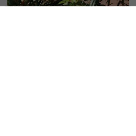
(Fot. Delmaine Donson via Getty Images)