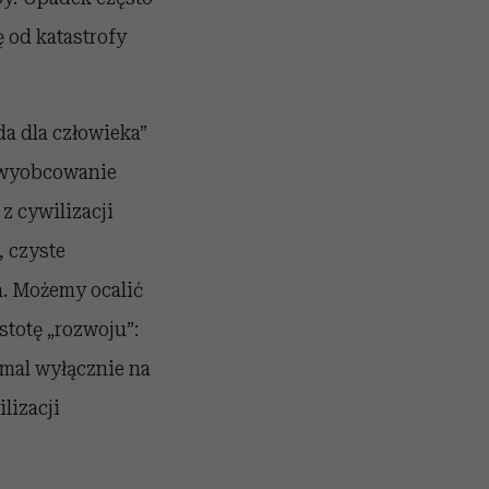
ę od katastrofy
da dla człowieka”
e wyobcowanie
z cywilizacji
, czyste
a. Możemy ocalić
stotę „rozwoju”:
emal wyłącznie na
lizacji