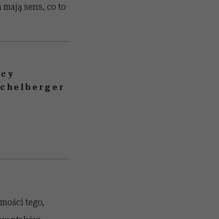
 mają sens, co to
ocy
ichelberger
mości tego,