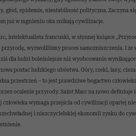
, głód, epidemie, niestabilność polityczna. Zaczyna si
em już w mgnieniu oka znikają cywilizacje.
rc, intelektualista francuski, w słynnej książce „Przyro
ąc przyrodę, wyzwoliliśmy proces samozniszczenia. I ż
dziś dla ludzi boleśniejsze niż wyobcowanie wynikające 
nowa postać ludzkiego ubóstwa. Góry, rzeki, lasy, cisza
dna przestrzeń – to jest prawdziwe bogactwo człowiek
przez ocalenie przyrody. Saint Marc na nowo definiuje i
człowieka wymaga przejścia od cywilizacji opartej ni
zechwładnej i niszczycielskiej ekonomii zysku do cywi
stnienie.