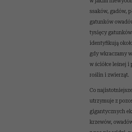
w jakim niewyobr
ssaków, gadów, p
gatunków owadów,
tysięcy gatunków 
identyfikują okoł
gdy wkraczamy w 
w ściółce leśnej 
roślin i zwierząt.
Co najistotniejsz
utrzymuje z pozos
gigantycznych eko
krzewów, owadów 