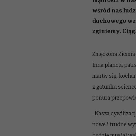
mądrości w nas
wśród nas ludzi
duchowego wzro
zginiemy. Ciąg
Zmęczona Ziemia s
Inna planeta patr
martw się, kochan
z gatunku science
ponura przepowied
„Nasza cywilizacj
nowe i trudne wyz
będzie musiał wal