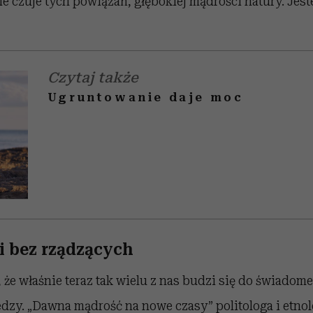
nie czuje tych powiązań, głębokiej mądrości natury. Jes
Czytaj także
Ugruntowanie daje moc
i bez rządzących
 że właśnie teraz tak wielu z nas budzi się do świadome
dzy. „Dawna mądrość na nowe czasy” politologa i etno