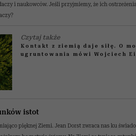
daczy i naukowców. Jeśli przyjmiemy, że ich ostrzeżenia
naczy?
Czytaj także
Kontakt z ziemią daje siłę. O m
ugruntowania mówi Wojciech E
unków istot
iająco pięknej Ziemi. Jean Dorst zwraca nas ku świado