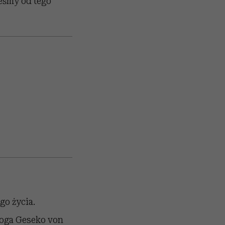
teśmy od tego
go życia.
loga Geseko von