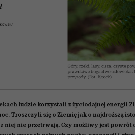
edź
 5,
j
Wiemy, gdzie go kupić
Miller s. 5, odc. 6]
niż się wydaje
sezon jesień–zima 2
u
IKOWSKA
Góry, rzeki, lasy, cisza, czyste p
prawdziwe bogactwo człowieka. Mo
przyrody. (Fot. iStock)
ach ludzie korzystali z życiodajnej energii Z
c. Troszczyli się o Ziemię jak o najdroższą isto
ez niej nie przetrwają. Czy możliwy jest powrót 