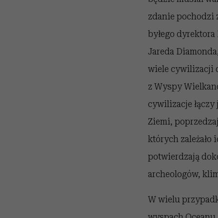
zdanie pochodzi z
byłego dyrektora 
Jareda Diamonda,
wiele cywilizacji
z Wyspy Wielkano
cywilizacje łączy
Ziemi, poprzedza
których zależało
potwierdzają dok
archeologów, kli
W wielu przypadk
wyspach Oceanu S