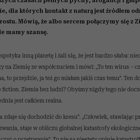
zych czasach pełnych pychy, arogancji i głup
e, dla których kontakt z naturą jest źródłem o
stu. Mówią, że albo sercem połączymy się z Z
le mamy szansę.
potyka inną planetę i żali się, że jest bardzo słaba: ni
zy na Ziemię ze współczuciem i mówi: „To ten wirus – c
a, to przejdzie, ja też go miałam jakiś czas temu”. Ten 
 fiction. Ziemia bez ludzi? Obyśmy nigdy tego nie docze
nia jest całkiem realna.
a zdaje się dochodzić do kresu”. „Człowiek, stawiając p
wania, staje w obliczu globalnej katastrofy ekologiczn
czyć o przetrwanie”. To nie są niestety opinie katastrof