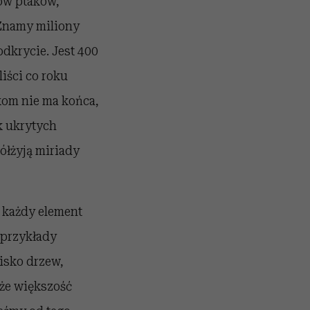
ów ptaków,
 Znamy miliony
dkrycie. Jest 400
liści co roku
kom nie ma końca,
k ukrytych
ółżyją miriady
h każdy element
 przykłady
isko drzew,
 że większość