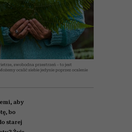
026/27
przekraczają swoje granice
to dla nich zarwiesz noc
zupełny brak ogłady
girls”
w seksie?
owietrze, swobodna przestrzeń – to jest
żemy ocalić siebie jedynie poprzez ocalenie
iemi, aby
tę, bo
do starej