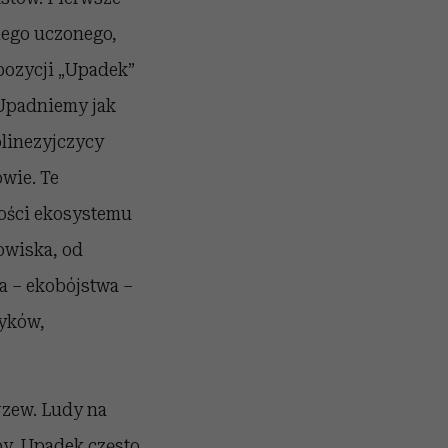
iego uczonego,
 pozycji „Upadek”
 Upadniemy jak
olinezyjczycy
wie. Te
lności ekosystemu
owiska, od
a – ekobójstwa –
ryków,
rzew. Ludy na
y. Upadek często