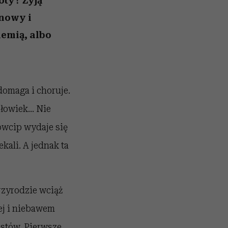
oty? Żyją
dnowy i
iemią, albo
edomaga i choruje.
złowiek… Nie
dowcip wydaje się
kali. A jednak ta
rzyrodzie wciąż
ej i niebawem
istów. Pierwsze