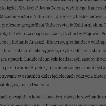
 książki „Siła życia” Jeana Dorsta, wybitnego francusk
Muzeum Historii Naturalnej, drugie – z bestsellerowej
 profesora geografii na Uniwersytecie Kalifornijskim.
 dotąd – twierdzą obaj badacze – jak choćby Majowie, P
cnej, Indianie Anasazi, Khmerzy, grenlandzcy wikingo
 jedno – katastrofa ekologiczna, czyli zakłócenia stabi
jąca upadek. Ludzie nieumyślnie niszczyli zasoby środ
 ich przetrwanie. Hipotezę niezamierzonego samobójstw
onywane w ostatnich dziesięcioleciach odkrycia histo
matologów, pisze Diamond.
ach początkiem końca stawało się zwykłe wycinanie d
pokojnego wymarły, gdy ogołociły z lasów swoje wysp