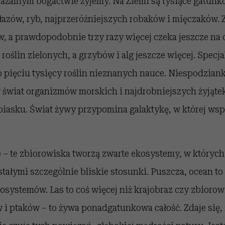
ażalnym bogactwie żyjemy. Na Ziemi są tysiące gatunk
łazów, ryb, najprzeróżniejszych robaków i mięczaków.
 a prawdopodobnie trzy razy więcej czeka jeszcze na o
roślin zielonych, a grzybów i alg jeszcze więcej. Specja
o pięciu tysięcy roślin nieznanych nauce. Niespodzian
świat organizmów morskich i najdrobniejszych żyjąte
i piasku. Świat żywy przypomina galaktykę, w której wsp
e – te zbiorowiska tworzą zwarte ekosystemy, w któryc
tałymi szczególnie bliskie stosunki. Puszcza, ocean to
systemów. Las to coś więcej niż krajobraz czy zbiorow
i ptaków – to żywa ponadgatunkowa całość. Zdaje się,