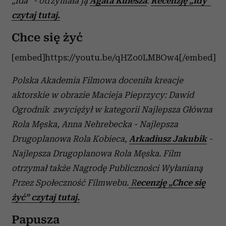
„Ida” - otrzymała ją
Agata Kulesza
.
Recenzję „Idy”
czytaj tutaj.
Chce się żyć
[embed]https://youtu.be/qHZo0LMBOw4[/embed]
Polska Akademia Filmowa doceniła kreacje
aktorskie w obrazie Macieja Pieprzycy: Dawid
Ogrodnik zwyciężył w kategorii Najlepsza Główna
Rola Męska, Anna Nehrebecka - Najlepsza
Drugoplanowa Rola Kobieca,
Arkadiusz Jakubik
-
Najlepsza Drugoplanowa Rola Męska. Film
otrzymał także Nagrodę Publiczności Wyłanianą
Przez Społeczność Filmwebu.
R
ecenzję „Chce się
żyć” czytaj tutaj.
Papusza