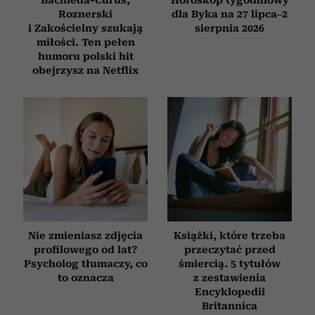
Bachleda-Curuś,
Horoskop tygodniowy
Roznerski
dla Byka na 27 lipca–2
i Zakościelny szukają
sierpnia 2026
miłości. Ten pełen
humoru polski hit
obejrzysz na Netflix
Nie zmieniasz zdjęcia
Książki, które trzeba
profilowego od lat?
przeczytać przed
Psycholog tłumaczy, co
śmiercią. 5 tytułów
to oznacza
z zestawienia
Encyklopedii
Britannica