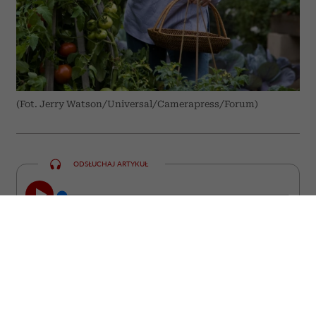
(Fot. Jerry Watson/Universal/Camerapress/Forum)
ODSŁUCHAJ ARTYKUŁ
00:00
10:31
Niektóre z nich straciły miłość, inne