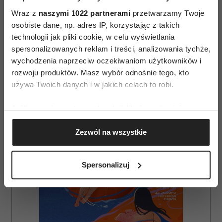
Wraz z
naszymi 1022 partnerami
przetwarzamy Twoje
osobiste dane, np. adres IP, korzystając z takich
technologii jak pliki cookie, w celu wyświetlania
AUTOPROMOCJA
spersonalizowanych reklam i treści, analizowania tychże,
wychodzenia naprzeciw oczekiwaniom użytkowników i
rozwoju produktów. Masz wybór odnośnie tego, kto
używa Twoich danych i w jakich celach to robi.
Jeśli wyrazisz na to zgodę, chcielibyśmy również:
Gromadzić dane dotyczące Twojej lokalizacji
Zezwól na wszystkie
geograficznej z dokładnością nawet do kilku metrów
Identyfikować Twoje urządzenie, aktywnie
analizując charakteryzującego je zbiory danych
Spersonalizuj
(fingerprinting, czyli wirtualny odcisk palca)
Dowiedz się więcej odnośnie tego, jak Twoje osobiste
dane są przetwarzane oraz ustaw własne preferencje w
sekcji szczegółów
. W Deklaracji plików cookie możesz
zmienić lub wycofać swoją zgodę w dowolnej chwili.