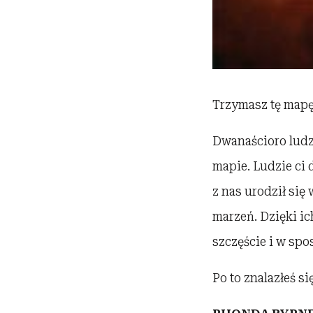
Trzymasz tę mapę 
Dwanaścioro ludzi
mapie. Ludzie ci 
z nas urodził si
marzeń. Dzięki i
szczęście i w spo
Po to znalazłeś si