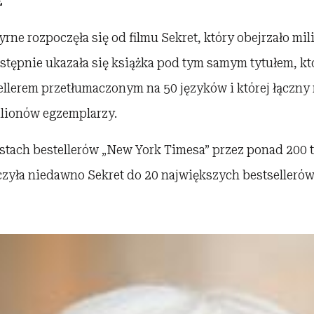
E
ne rozpoczęła się od filmu Sekret, który obejrzało mil
stępnie ukazała się książka pod tym samym tytułem, któ
llerem przetłumaczonym na 50 języków i której łączny
ilionów egzemplarzy.
listach bestellerów „New York Timesa” przez ponad 200 
czyła niedawno Sekret do 20 największych bestsellerów