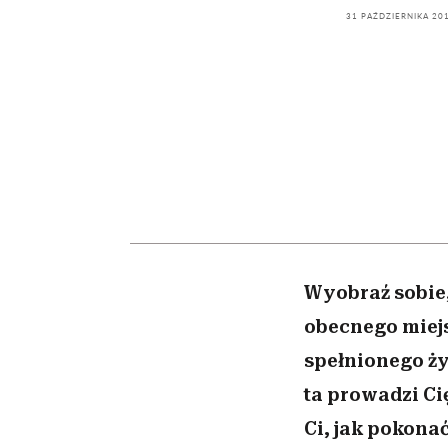
powinien znać odpowi
kawę z Kasią Miller”, s.
weterynarz”
31 PAŹDZIERNIKA 20
odc. 7]
Wyobraź sobie, 
obecnego miejs
spełnionego ży
ta prowadzi Ci
Ci, jak pokona