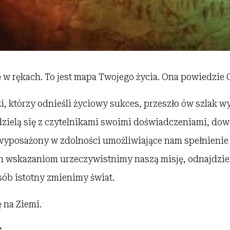
w rękach. To jest mapa Twojego życia. Ona powiedzie C
, którzy odnieśli życiowy sukces, przeszło ów szlak w
dzielą się z czytelnikami swoimi doświadczeniami, dow
ę wyposażony w zdolności umożliwiające nam spełnienie
ch wskazaniom urzeczywistnimy naszą misję, odnajdzie
sób istotny zmienimy świat.
ę na Ziemi.