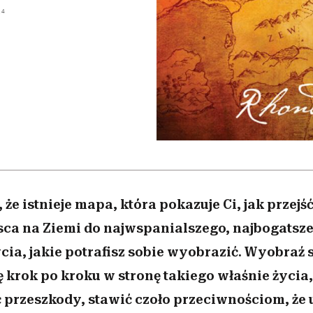
edź
 5,
przekraczają swoje granice
Wiemy, gdzie go kupić
Miller s. 5, odc. 6]
sezon jesień–zima 2
zaskakujący fawo
14
w seksie?
że istnieje mapa, która pokazuje Ci, jak przejś
ca na Ziemi do najwspanialszego, najbogatsze
cia, jakie potrafisz sobie wyobrazić. Wyobraź 
ę krok po kroku w stronę takiego właśnie życia
ć przeszkody, stawić czoło przeciwnościom, że