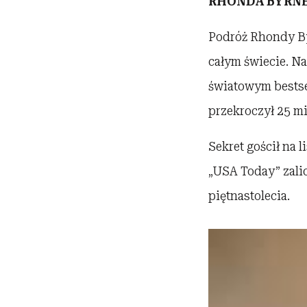
RHONDA BYRN
Podróż Rhondy Byr
całym świecie. Na
światowym bestse
przekroczył 25 m
Sekret gościł na 
„USA Today” zali
piętnastolecia.