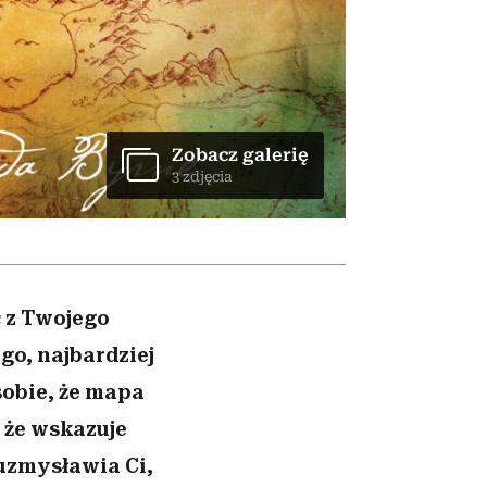
026/27
ryt
to dla nich zarwiesz noc
zupełny brak ogłady
girls”
Zobacz galerię
3 zdjęcia
ć z Twojego
go, najbardziej
sobie, że mapa
, że wskazuje
 uzmysławia Ci,