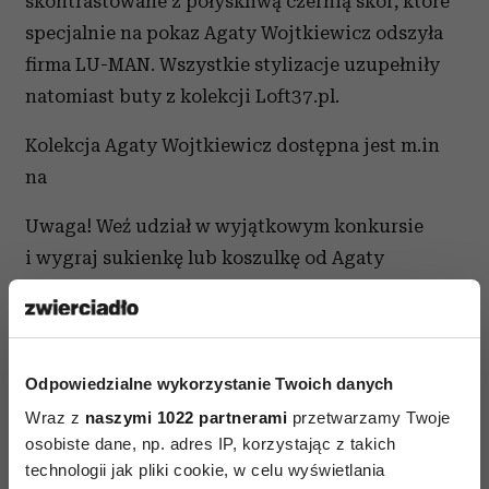
skontrastowane z połyskliwą czernią skór, które
specjalnie na pokaz Agaty Wojtkiewicz odszyła
firma LU-MAN. Wszystkie stylizacje uzupełniły
natomiast buty z kolekcji Loft37.pl.
Kolekcja Agaty Wojtkiewicz dostępna jest m.in
na
Uwaga! Weź udział w wyjątkowym konkursie
i wygraj sukienkę lub koszulkę od Agaty
Wojtkiewicz! Jak wygrać -
sprawdź tutaj!
Odpowiedzialne wykorzystanie Twoich danych
Wraz z
naszymi 1022 partnerami
przetwarzamy Twoje
osobiste dane, np. adres IP, korzystając z takich
technologii jak pliki cookie, w celu wyświetlania
AUTOPROMOCJA