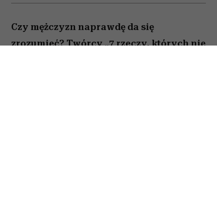
Czy mężczyzn naprawdę da się
zrozumieć? Twórcy „7 rzeczy, których nie
wiecie o facetach” z przymrużeniem oka
próbują odpowiedzieć na to pytanie,
opowiadając o miłości, przyjaźni i
codziennych problemach kilku
bohaterów. Film Kingi Lewińskiej to
lekka komedia romantyczna, która łączy
humor z historiami o relacjach,
życiowych wyborach i poszukiwaniu
szczęścia.