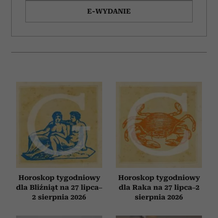
korzystasz z naszej witryny, udostępniamy partnerom
E-WYDANIE
społecznościowym, reklamowym i analitycznym.
Partnerzy mogą połączyć te informacje z innymi danymi
otrzymanymi od Ciebie lub uzyskanymi podczas
korzystania z ich usług.
Horoskop tygodniowy
Horoskop tygodniowy
dla Bliźniąt na 27 lipca–
dla Raka na 27 lipca–2
2 sierpnia 2026
sierpnia 2026