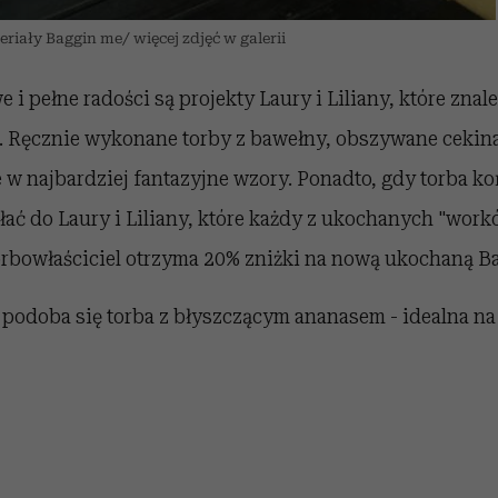
eriały Baggin me/ więcej zdjęć w galerii
 i pełne radości są projekty Laury i Liliany, które zna
 Ręcznie wykonane torby z bawełny, obszywane cekina
w najbardziej fantazyjne wzory. Ponadto, gdy torba ko
łać do Laury i Liliany, które każdy z ukochanych "wor
torbowłaściciel otrzyma 20% zniżki na nową ukochaną B
 podoba się torba z błyszczącym ananasem - idealna na