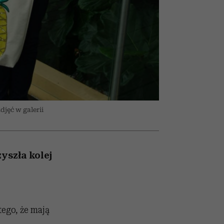
026/27
ryt
to dla nich zarwiesz noc
zupełny brak ogłady
girls”
djęć w galerii
yszła kolej
ego, że mają