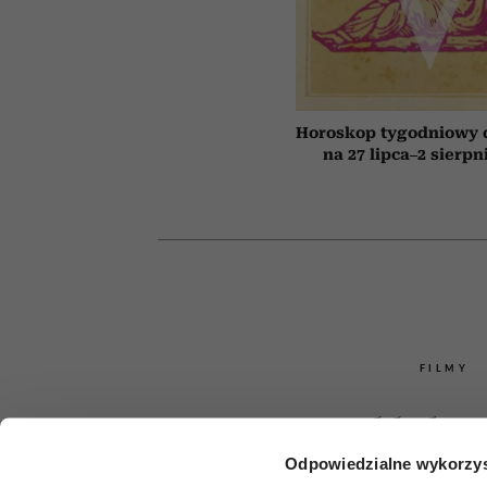
Horoskop tygodniowy 
na 27 lipca–2 sierpn
FILMY
Bachleda-
Odpowiedzialne wykorzys
Roznersk