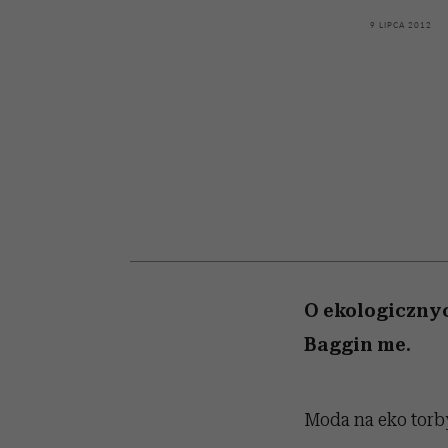
powinien znać odpowi
kawę z Kasią Miller”, s.
weterynarz”
odc. 7]
9 LIPCA 2012
O ekologicznyc
Baggin me.
Moda na eko torby