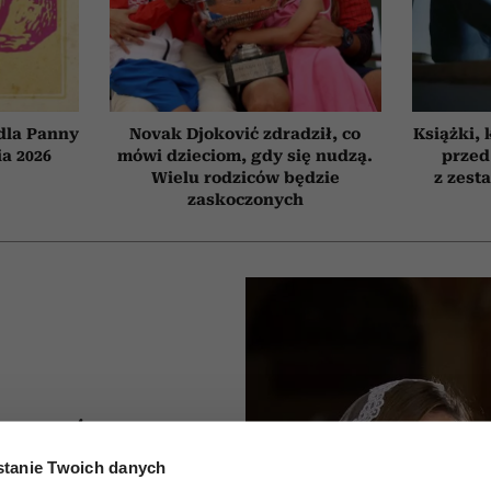
dla Panny
Novak Djoković zdradził, co
Książki, 
ia 2026
mówi dzieciom, gdy się nudzą.
przed
Wielu rodziców będzie
z zest
zaskoczonych
Curuś,
tanie Twoich danych
i i