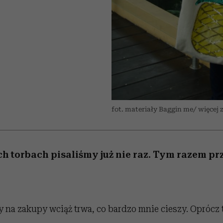
edź
 5,
przekraczają swoje granice
Wiemy, gdzie go kupić
Miller s. 5, odc. 6]
sezon jesień–zima 2
zaskakujący fawo
w seksie?
fot. materiały Baggin me/ więcej z
h torbach pisaliśmy już nie raz. Tym razem prz
 na zakupy wciąż trwa, co bardzo mnie cieszy. Oprócz t