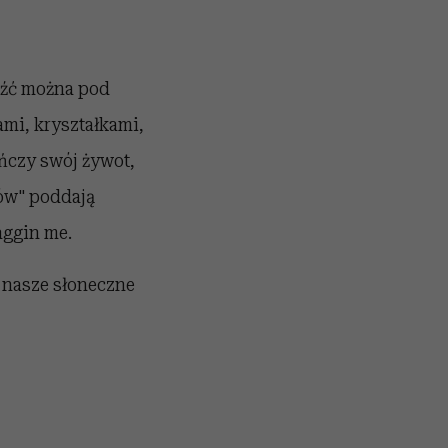
leźć można pod
mi, kryształkami,
ńczy swój żywot,
ków" poddają
aggin me.
 nasze słoneczne