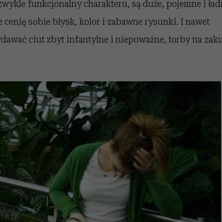
zwykle funkcjonalny charakteru, są duże, pojemne i ładn
 cenię sobie błysk, kolor i zabawne rysunki. I nawet
ydawać ciut zbyt infantylne i niepoważne, torby na za