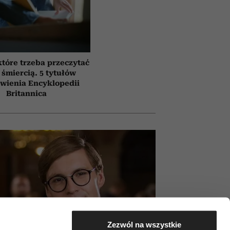
które trzeba przeczytać
 śmiercią. 5 tytułów
awienia Encyklopedii
Britannica
Zezwól na wszystkie