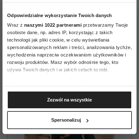
Odpowiedzialne wykorzystanie Twoich danych
Najnowsza kolekcja wiosna-lato 2012 jest
Wraz z
naszymi 1022 partnerami
przetwarzamy Twoje
osobiste dane, np. adres IP, korzystając z takich
dostępna na .
technologii jak pliki cookie, w celu wyświetlania
spersonalizowanych reklam i treści, analizowania tychże,
wychodzenia naprzeciw oczekiwaniom użytkowników i
rozwoju produktów. Masz wybór odnośnie tego, kto
używa Twoich danych i w jakich celach to robi.
Jeśli wyrazisz na to zgodę, chcielibyśmy również:
AUTOPROMOCJA
Gromadzić dane dotyczące Twojej lokalizacji
Zezwól na wszystkie
geograficznej z dokładnością nawet do kilku metrów
Identyfikować Twoje urządzenie, aktywnie
analizując charakteryzującego je zbiory danych
Spersonalizuj
(fingerprinting, czyli wirtualny odcisk palca)
Dowiedz się więcej odnośnie tego, jak Twoje osobiste