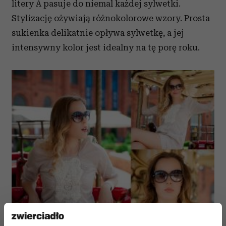
litery A pasuje do niemal każdej sylwetki.
Stylizację ożywiają różnokolorowe wzory. Prosta
sukienka delikatnie opływa sylwetkę, a jej
intensywny kolor jest idealny na tę porę roku.