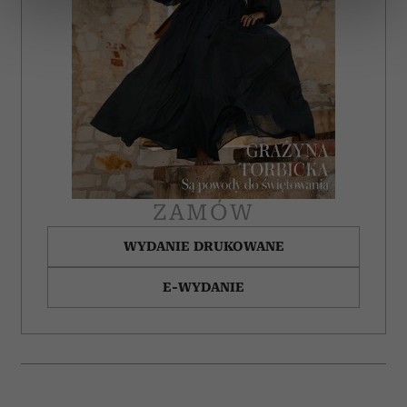
dane są przetwarzane oraz ustaw własne preferencje w
sekcji szczegółów
. W Deklaracji plików cookie możesz
zmienić lub wycofać swoją zgodę w dowolnej chwili.
Wykorzystujemy pliki cookie do spersonalizowania treści
i reklam, aby oferować funkcje społecznościowe i
analizować ruch w naszej witrynie. Informacje o tym, jak
korzystasz z naszej witryny, udostępniamy partnerom
społecznościowym, reklamowym i analitycznym.
Partnerzy mogą połączyć te informacje z innymi danymi
ZAMÓW
otrzymanymi od Ciebie lub uzyskanymi podczas
korzystania z ich usług.
WYDANIE DRUKOWANE
E-WYDANIE