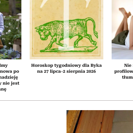
ilmy
Horoskop tygodniowy dla Byka
Nie
d nowa po
na 27 lipca–2 sierpnia 2026
profilo
 nadzieję
tłum
 nie jest
anę