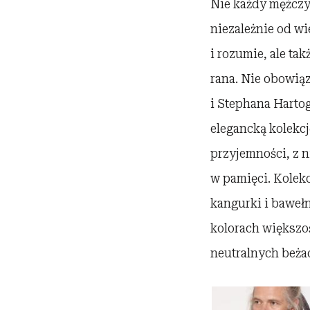
Nie każdy mężczy
niezależnie od wi
i rozumie, ale ta
rana. Nie obowią
i Stephana Hartog
elegancką kolekcj
przyjemności, z n
w pamięci. Kolekc
kangurki i baweł
kolorach większo
neutralnych beża