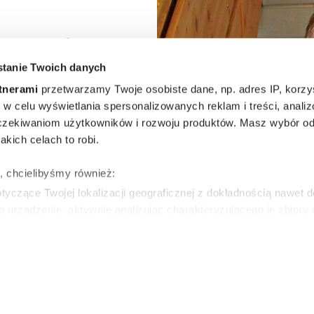
nie mylą
tanie Twoich danych
rawie”.
tnerami
przetwarzamy Twoje osobiste dane, np. adres IP, korzys
 prof.
ie, w celu wyświetlania spersonalizowanych reklam i treści, anali
zekiwaniom użytkowników i rozwoju produktów. Masz wybór odn
ikołejce
kich celach to robi.
cę jego
ę, chcielibyśmy również:
yczące Twojej lokalizacji geograficznej z dokładnością nawet d
in
e urządzenie, aktywnie analizując charakteryzującego je zbiory
wirtualny odcisk palca)
ie tego, jak Twoje osobiste dane są przetwarzane oraz ustaw w
ŁA
zegółów
. W Deklaracji plików cookie możesz zmienić lub wycof
ie do spersonalizowania treści i reklam, aby oferować funkcje 