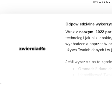
WYWIADY
„Koty nigdy 
Odpowiedzialne wykorzys
się w tej sp
Wraz z
naszymi 1022 par
Rozmowa o
technologii jak pliki cook
wychodzenia naprzeciw oc
Zbigniewie M
używa Twoich danych i w ja
w 75. roczni
Jeśli wyrazisz na to zgod
Gromadzić dane dot
urodz
Identyfikować Twoj
(fingerprinting, czyli 
Dowiedz się więcej odnośn
KONRAD WOJTY
preferencje w
sekcji szc
24 LIPCA 2026
dowolnej chwili.
Wykorzystujemy pliki cook