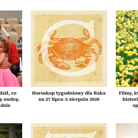
ził, co
Horoskop tygodniowy dla Raka
Filmy, k
ię nudzą.
na 27 lipca–2 sierpnia 2026
histor
ędzie
sp
h