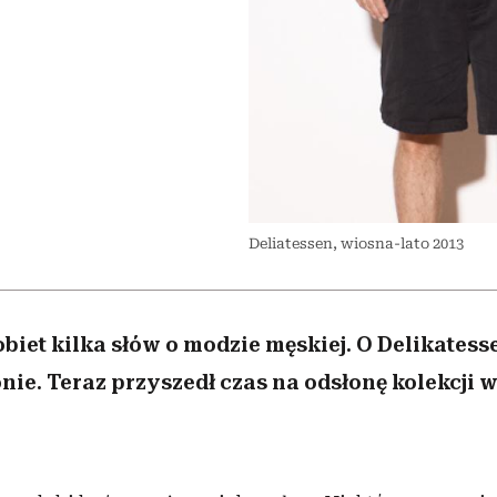
edź
 5,
j
Wiemy, gdzie go kupić
Miller s. 5, odc. 6]
niż się wydaje
sezon jesień–zima 2
Deliatessen, wiosna-lato 2013
obiet kilka słów o modzie męskiej. O Delikatess
nie. Teraz przyszedł czas na odsłonę kolekcji 