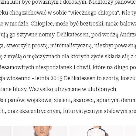
zna lubi być poważnym i dorosłym. Niektórzy panowie 
eku chcą zachować w sobie "wiecznego chłopca". Nie ty
kże w modzie. Chłopiec, może być beztroski, może balow
zują go sztywne normy. Delikatessen, pod wodzą Andrz
a, stworzyło prostą, minimalistyczną, niezbyt poważną,
ę z myślą o mężczyznach dla których życie składa się 
iesamowitych niespodzianek i chwil, które na długo po
ja wiosenno - letnia 2013 Delikatessen to szorty, koszu
niane bluzy. Wszystko utrzymane w ulubionych
ści panów: wojskowej zieleni, szarości, spranym, deni
ch, oraz ekscentrycznym, futurystycznym stalowym sre