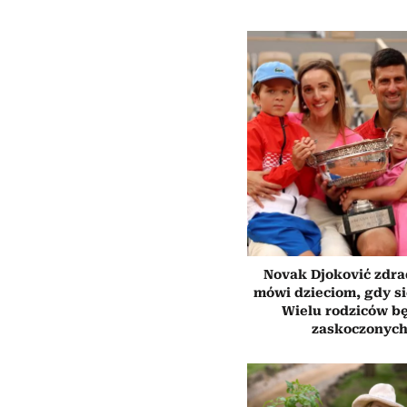
Novak Djoković zdrad
mówi dzieciom, gdy s
Wielu rodziców b
zaskoczonyc