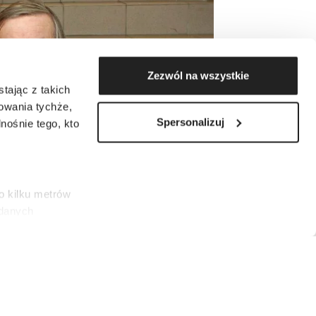
Zezwól na wszystkie
tając z takich
zowania tychże,
Spersonalizuj
ośnie tego, kto
o kilku metrów
 danych
łasne
ać swoją zgodę w
społecznościowe