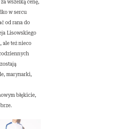
za wszelką cenę,
lko w sercu
ać od rana do
eja Lisowskiego
 ale też nieco
z codziennych
zostają
le, marynarki,
mowym błękicie,
brze.