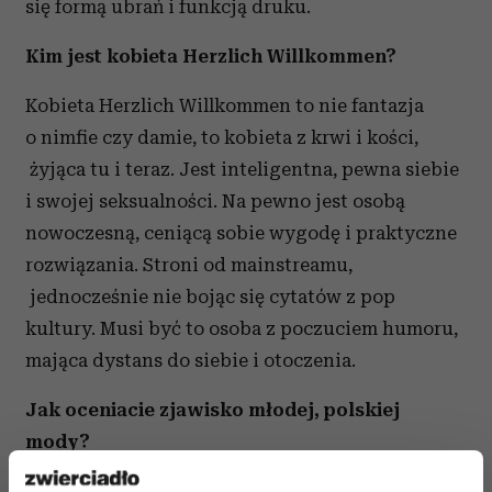
się formą ubrań i funkcją druku.
Kim jest kobieta Herzlich Willkommen?
Kobieta Herzlich Willkommen to nie fantazja
o nimfie czy damie, to kobieta z krwi i kości,
żyjąca tu i teraz. Jest inteligentna, pewna siebie
i swojej seksualności. Na pewno jest osobą
nowoczesną, ceniącą sobie wygodę i praktyczne
rozwiązania. Stroni od mainstreamu,
jednocześnie nie bojąc się cytatów z pop
kultury. Musi być to osoba z poczuciem humoru,
mająca dystans do siebie i otoczenia.
Jak oceniacie zjawisko młodej, polskiej
mody?
Pojawia się coraz więcej młodych, bardzo