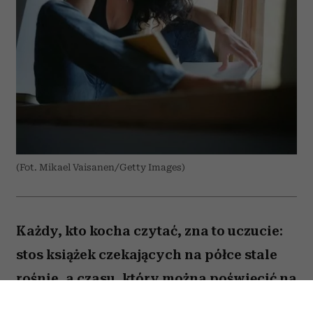
(Fot. Mikael Vaisanen/Getty Images)
Każdy, kto kocha czytać, zna to uczucie:
stos książek czekających na półce stale
rośnie, a czasu, który można poświęcić na
lekturę, ubywa. A przecież obok głośnych