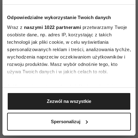
zdolnych projektantów, którzy myślą o modzie w
nowoczesny sposób. Nie projektują satynowych
Odpowiedzialne wykorzystanie Twoich danych
kreacji na bale i gale, tylko koncentrują się na
Wraz z
naszymi 1022 partnerami
przetwarzamy Twoje
osobiste dane, np. adres IP, korzystając z takich
tworzeniu ubrań praktycznych, miejskich
technologii jak pliki cookie, w celu wyświetlania
i codziennych, przeznaczonych, również
spersonalizowanych reklam i treści, analizowania tychże,
w cenowym sensie, dla normalnych ludzi. Myśląc
wychodzenia naprzeciw oczekiwaniom użytkowników i
o modzie polskiej mamy przed sobą obraz marek,
rozwoju produktów. Masz wybór odnośnie tego, kto
których ubrania są odważne, dobrze wykonane
używa Twoich danych i w jakich celach to robi.
i praktyczne. Może to trochę za duży optymizm,
Jeśli wyrazisz na to zgodę, chcielibyśmy również:
ale myślimy, że zmierzamy w dobrym kierunku.
Gromadzić dane dotyczące Twojej lokalizacji
Zezwól na wszystkie
geograficznej z dokładnością nawet do kilku metrów
Identyfikować Twoje urządzenie, aktywnie
Ubrania marki Herzlich Willkommen są
analizując charakteryzującego je zbiory danych
Spersonalizuj
(fingerprinting, czyli wirtualny odcisk palca)
dostępne na .
Dowiedz się więcej odnośnie tego, jak Twoje osobiste