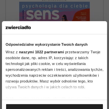
AUTOPROMOCJA
Odpowiedzialne wykorzystanie Twoich danych
Wraz z
naszymi 1022 partnerami
przetwarzamy Twoje
osobiste dane, np. adres IP, korzystając z takich
technologii jak pliki cookie, w celu wyświetlania
spersonalizowanych reklam i treści, analizowania tychże,
wychodzenia naprzeciw oczekiwaniom użytkowników i
rozwoju produktów. Masz wybór odnośnie tego, kto
używa Twoich danych i w jakich celach to robi.
ZAMÓW
Jeśli wyrazisz na to zgodę, chcielibyśmy również:
Gromadzić dane dotyczące Twojej lokalizacji
WYDANIE DRUKOWANE