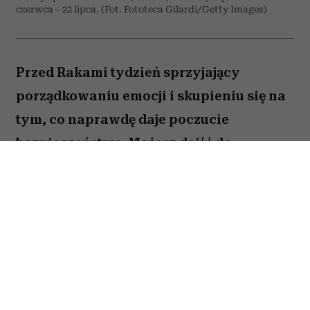
czerwca – 22 lipca. (Fot. Fototeca Gilardi/Getty Images)
Przed Rakami tydzień sprzyjający
porządkowaniu emocji i skupieniu się na
tym, co naprawdę daje poczucie
bezpieczeństwa. Możesz dojść do
ważnych wniosków dotyczących relacji,
pracy lub planów na najbliższe miesiące.
To dobry moment, by zaufać sobie i nie
odkładać decyzji, które od dawna czekają
na realizację. Sprawdź, co gwiazdy
przygotowały dla Raka na okres od 27
lipca do 2 sierpnia 2026 roku.