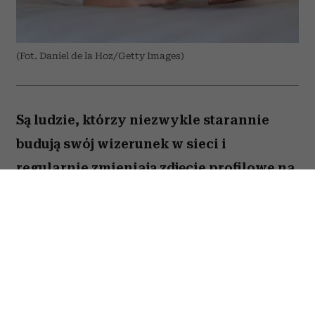
(Fot. Daniel de la Hoz/Getty Images)
Są ludzie, którzy niezwykle starannie
budują swój wizerunek w sieci i
regularnie zmieniają zdjęcie profilowe na
portalach społecznościowych. Ale nie
brakuje takich, którzy w internecie od lat
używają tej samej fotki – nawet gdy
zdążyli skończyć studia, założyć rodzinę i
osiwieć. Psycholożka Ruth Guest
tłumaczy, co to może o nas mówić.